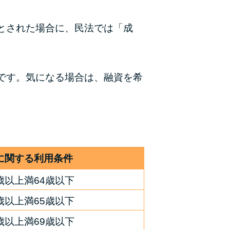
ラックか確かめる方法
とされた場合に、民法では「成
アコムとレイクどっちがいいの？ カードロー
ンの選び方を徹底解説！
プロミスの返済方法を徹底解説！ もっとも便
です。気になる場合は、融資を希
利でお得な返済方法はどれ？
年収が低い＆他社借入があると落ちる？バンク
イックの口コミを分析
みずほ銀行カードローンの問い合わせ先とシー
に関する利用条件
ン別の問い合わせ方法
歳以上満64歳以下
歳以上満65歳以下
歳以上満69歳以下