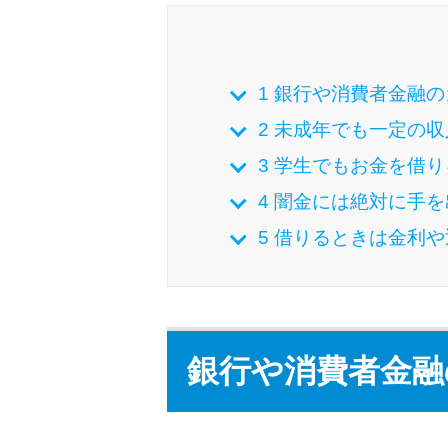
1
銀行や消費者金融の
2
未成年でも一定の収
3
学生でもお金を借り
4
闇金には絶対に手を
5
借りるときは金利や
銀行や消費者金融