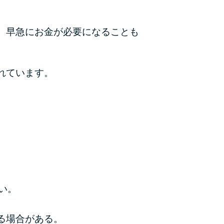
カードローンQ&A
、早急にお金が必要になることも
特集ページ
リボ払いをそのまま払いきると損！
れています。
カードローンの見直しで40万円得した話
最速！最短40分で借りられるカードローン
特集ページ一覧
種類や特徴で探す
銀行カードローンを選ぶべき4つの理由
い。
無利息期間を利用して利息0円でお金を借りる3
る場合がある。
つのポイント