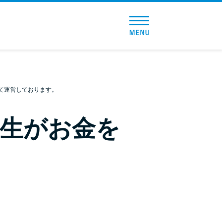
トップページ
おすすめコンテンツ
総合人気ランキング
て運営しております。
とにかくすぐ借りたい方向け
生がお金を
バレずに借りたい方向け
審査が不安な方向け
便利なコンテンツ
カードローン診断