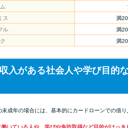
ム
ミス
満2
フル
満2
ク
満2
収入がある社会人や学び目的
の未成年の場合には、基本的にカードローンでの借り
て働いている人や、学びや免許取得など目的がはっき