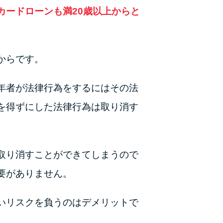
未成年でもお金を借りられる？学生がお金を借
カードローンも満20歳以上からと
りる方法がある？
学生がお金を借りる方法は？親へのバレにくさ
や将来への影響を解説
からです。
ソフト闇金とは？悪質な手口には要注意！
年者が法律行為をするにはその法
090金融（闇金）からお金を借りてはいけない
を得ずにした法律行為は取り消す
理由と借りた場合の対処法
申し込みブラックとは?判断の目安や審査に通
取り消すことができてしまうので
らない理由
要がありません。
ブラックでもお金を借りるには？3つの判断基
準と工面法
いリスクを負うのはデメリットで
アコムはブラックでも審査に通る？ 自分がブ