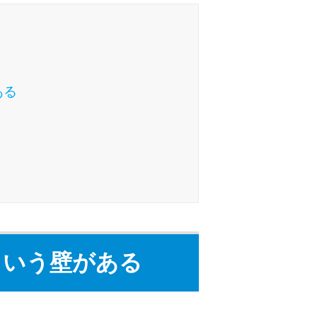
種類・特徴別一覧
その他コラム
ある
今月の家賃払えない…2ヵ月目には解決しない
と危険な理由と対処法3つ
家賃払えないが強制退去は避けたい…市役所に
相談より賢い方法2選
街金とは？絶対審査通る？借金に悩む人へ街金
をおすすめしない理由
という壁がある
質屋でお金を借りるには？年利やシステムをカ
ードローンと比較