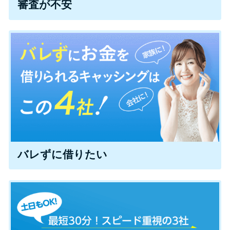
審査が不安
便利なコンテンツ
カードローン診断
カードローンQ&A
特集ページ
リボ払いをそのまま払いきると
損！
バレずに借りたい
カードローンの見直しで40万円
得した話
最速！最短40分で借りられるカ
ードローン