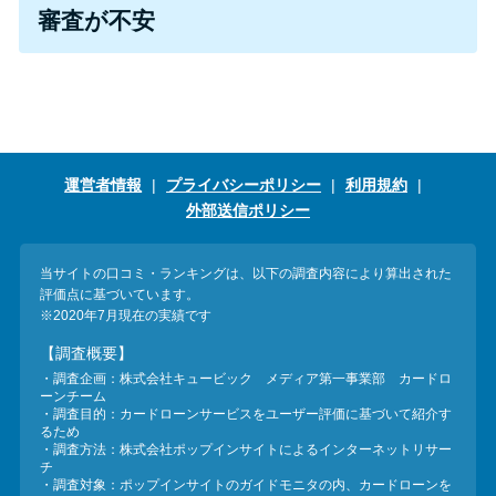
今月の家賃払えない…2ヵ月目に
審査が不安
は解決しないと危険な理由と対
処法3つ
家賃払えないが強制退去は避け
たい…市役所に相談より賢い方
運営者情報
プライバシーポリシー
利用規約
法2選
外部送信ポリシー
街金とは？絶対審査通る？借金
当サイトの口コミ・ランキングは、以下の調査内容により算出された
に悩む人へ街金をおすすめしな
評価点に基づいています。
い理由
※2020年7月現在の実績です
【調査概要】
・調査企画：株式会社キュービック メディア第一事業部 カードロ
質屋でお金を借りるには？年利
ーンチーム
やシステムをカードローンと比
・調査目的：カードローンサービスをユーザー評価に基づいて紹介す
るため
較
・調査方法：株式会社ポップインサイトによるインターネットリサー
チ
・調査対象：ポップインサイトのガイドモニタの内、カードローンを