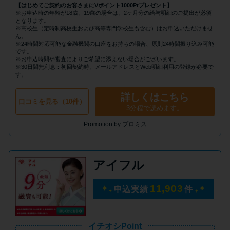
申し込みブラックとは?判断の目
【はじめてご契約のお客さまにVポイント1000Ptプレゼント】
安や審査に通らない理由
※お申込時の年齢が18歳、19歳の場合は、2ヶ月分の給与明細のご提出が必須
となります。
※高校生（定時制高校生および高等専門学校生も含む）はお申込いただけませ
ん。
※24時間対応可能な金融機関の口座をお持ちの場合、原則24時間振り込み可能
ブラックでもお金を借りるに
です。
は？3つの判断基準と工面法
※お申込時間や審査によりご希望に添えない場合がございます。
※30日間無利息：初回契約時、メールアドレスとWeb明細利用の登録が必要で
す。
アコムはブラックでも審査に通
詳しくはこちら
口コミを見る（10件）
る？ 自分がブラックか確かめる
3分程で読めます。
方法
Promotion by プロミス
アコムとレイクどっちがいい
アイフル
の？ カードローンの選び方を徹
底解説！
11,903
申込実績
件
プロミスの返済方法を徹底解
説！ もっとも便利でお得な返済
イチオシPoint