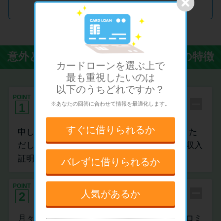
Promotion by アイフル
意外と知らないカードローンの4つの特徴
カードローンを選ぶ上で
最も重視したい
のは
以下のうちどれですか？
申し込みに必要な書類は本人確認書
POINT
※あなたの回答に合わせて情報を最適化します。
1
類だけ
すぐに
借りられるか
申し込みは本人確認書類さえあればOKです。た
だし、50万円以上借り入れしたい場合には、収入
証明書が必要になります。
バレずに
借りられるか
POINT
月々の返済額は￥1,000～設定可能
人気があるか
2
月々の返済額は、お借入後残高に応じて、プロミ