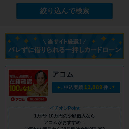
絞り込んで検索
特集ページ一覧
種類や特徴で探す
銀行カードローンを選ぶべき4つ
の理由
無利息期間を利用して利息0円で
アコム
お金を借りる3つのポイント
13,889
申込実績
件
種類・特徴別一覧
イチオシPoint
その他コラム
1万円~10万円の少額借入
なら
アコムがおすすめ！