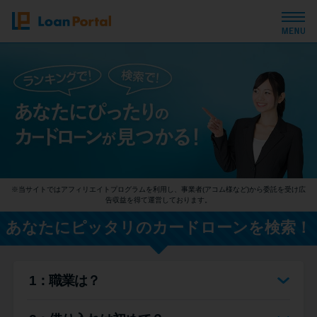
トップページ
おすすめコンテンツ
総合人気ランキング
※当サイトではアフィリエイトプログラムを利用し、事業者(アコム様など)から委託を受け広
とにかくすぐ借りたい方向け
告収益を得て運営しております。
あなたにピッタリのカードローンを検索！
バレずに借りたい方向け
1：職業は？
審査が不安な方向け