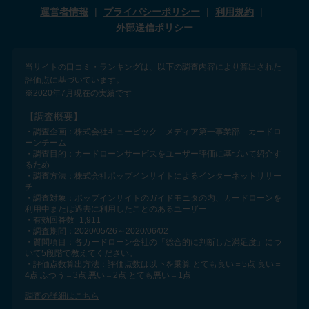
運営者情報
プライバシーポリシー
利用規約
外部送信ポリシー
当サイトの口コミ・ランキングは、以下の調査内容により算出された
評価点に基づいています。
※2020年7月現在の実績です
【調査概要】
・調査企画：株式会社キュービック メディア第一事業部 カードロ
ーンチーム
・調査目的：カードローンサービスをユーザー評価に基づいて紹介す
るため
・調査方法：株式会社ポップインサイトによるインターネットリサー
チ
・調査対象：ポップインサイトのガイドモニタの内、カードローンを
利用中または過去に利用したことのあるユーザー
・有効回答数=1,911
・調査期間：2020/05/26～2020/06/02
・質問項目：各カードローン会社の「総合的に判断した満足度」につ
いて5段階で教えてください。
・評価点数算出方法：評価点数は以下を乗算 とても良い＝5点 良い＝
4点 ふつう＝3点 悪い＝2点 とても悪い＝1点
調査の詳細はこちら