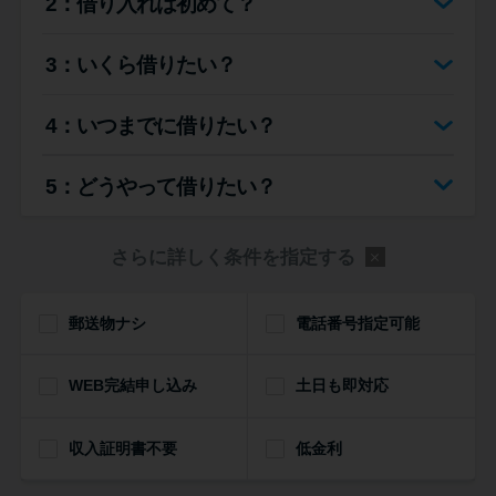
2：借り入れは初めて？
便利なコンテンツ
3：いくら借りたい？
カードローン診断
4：いつまでに借りたい？
カードローンQ&A
5：どうやって借りたい？
特集ページ
さらに詳しく条件を指定する
リボ払いをそのまま払いきると
損！
郵送物ナシ
電話番号指定可能
カードローンの見直しで40万円
WEB完結申し込み
得した話
土日も即対応
収入証明書不要
低金利
最速！最短40分で借りられるカ
ードローン