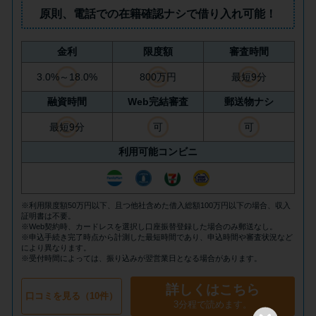
方法はどれ？
原則、
電話での在籍確認ナシ
で借り入れ可能！
年収が低い＆他社借入があると
金利
限度額
審査時間
落ちる？バンクイックの口コミ
3.0%～18.0%
800万円
最短9分
を分析
融資時間
Web完結審査
郵送物ナシ
最短9分
可
可
みずほ銀行カードローンの問い
合わせ先とシーン別の問い合わ
利用可能コンビニ
せ方法
※利用限度額50万円以下、且つ他社含めた借入総額100万円以下の場合、収入
証明書は不要。
※Web契約時、カードレスを選択し口座振替登録した場合のみ郵送なし。
※申込手続き完了時点から計測した最短時間であり、申込時間や審査状況など
により異なります。
※受付時間によっては、振り込みが翌営業日となる場合があります。
詳しくはこちら
口コミを見る（10件）
3分程で読めます。