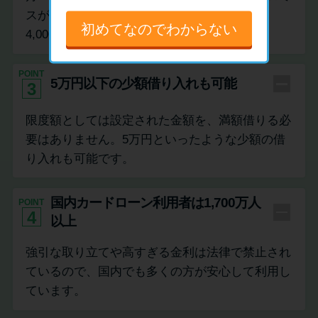
スが1,000円、アコムが1,000円、アイフルは
初めてなのでわからない
4,000円から設定可能です。
POINT
5万円以下の少額借り入れも可能
3
限度額としては設定された金額を、満額借りる必
要はありません。5万円といったような少額の借
り入れも可能です。
国内カードローン利用者は1,700万人
POINT
4
以上
強引な取り立てや高すぎる金利は法律で禁止され
ているので、国内でも多くの方が安心して利用し
ています。