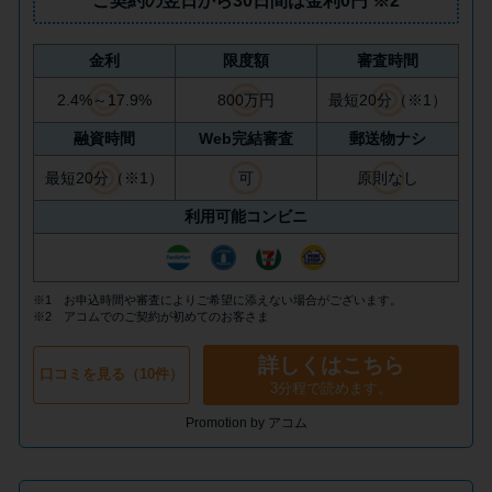
ご契約の翌日から30日間は
金利0円
※2
今月の家賃払えない…2ヵ月目に
は解決しないと危険な理由と対
処法3つ
金利
限度額
審査時間
2.4%～17.9%
800万円
最短20分（※1）
家賃払えないが強制退去は避け
融資時間
Web完結審査
郵送物ナシ
たい…市役所に相談より賢い方
最短20分（※1）
可
原則なし
法2選
利用可能コンビニ
街金とは？絶対審査通る？借金
に悩む人へ街金をおすすめしな
※1 お申込時間や審査によりご希望に添えない場合がございます。
い理由
※2 アコムでのご契約が初めてのお客さま
詳しくはこちら
口コミを見る（10件）
質屋でお金を借りるには？年利
3分程で読めます。
やシステムをカードローンと比
Promotion by アコム
較