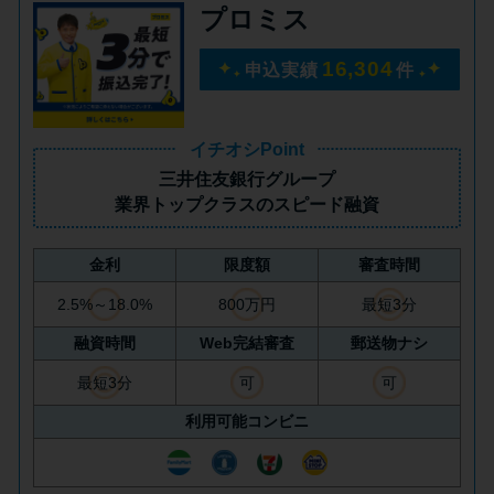
プロミス
未成年でもお金を借りられる？
学生がお金を借りる方法があ
16,304
申込実績
件
る？
学生がお金を借りる方法は？親
イチオシPoint
へのバレにくさや将来への影響
三井住友銀行グループ
を解説
業界トップクラス
のスピード融資
金利
限度額
審査時間
ソフト闇金とは？悪質な手口に
は要注意！
2.5%～18.0%
800万円
最短3分
融資時間
Web完結審査
郵送物ナシ
090金融（闇金）からお金を借り
最短3分
可
可
てはいけない理由と借りた場合
利用可能コンビニ
の対処法