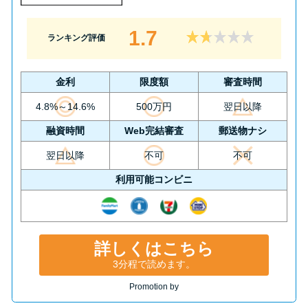
1.7
ランキング評価
金利
限度額
審査時間
4.8%～14.6%
500万円
翌日以降
融資時間
Web完結審査
郵送物ナシ
翌日以降
不可
不可
利用可能コンビニ
詳しくはこちら
3分程で読めます。
Promotion by