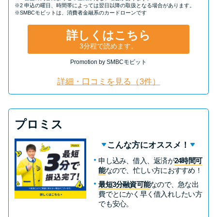
※2 申込の曜日、時間帯によっては翌日以降の取扱となる場合があります。
※SMBCモビットは、消費者金融系のカードローンです
詳しくはこちら
3分程で読めます。
Promotion by SMBCモビット
詳細・口コミを見る（3件）
プロミス
こんな方にオススメ！
申し込み、借入、返済が
24時間可
能
なので、忙しい方におすすめ！
最短3分融資可能
なので、急な出
費でとにかく早く借入れしたい方
でも安心。