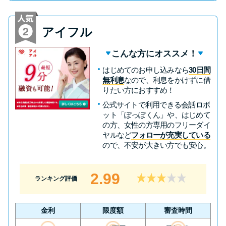
未成年でもお金を借りられる？
学生がお金を借りる方法があ
アイフル
る？
こんな方にオススメ！
学生がお金を借りる方法は？親
はじめてのお申し込みなら
30日間
へのバレにくさや将来への影響
無利息
なので、利息をかけずに借
りたい方におすすめ！
を解説
公式サイトで利用できる会話ロボ
ット「ぽっぽくん」や、はじめて
ソフト闇金とは？悪質な手口に
の方、女性の方専用のフリーダイ
ヤルなど
フォローが充実している
は要注意！
ので、不安が大きい方でも安心。
090金融（闇金）からお金を借り
2.99
ランキング評価
てはいけない理由と借りた場合
の対処法
金利
限度額
審査時間