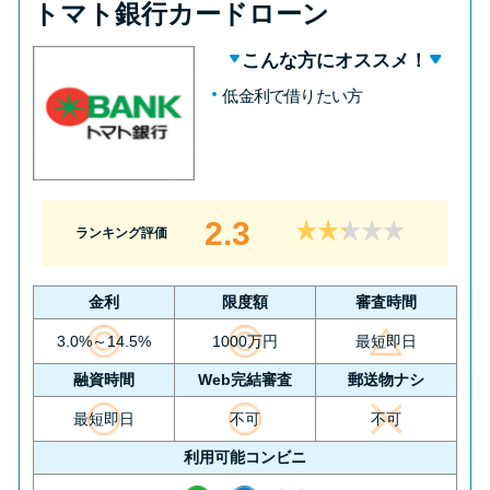
トマト銀行カードローン
こんな方にオススメ！
低金利で借りたい方
2.3
ランキング評価
金利
限度額
審査時間
3.0%～14.5%
1000万円
最短即日
融資時間
Web完結審査
郵送物ナシ
最短即日
不可
不可
利用可能コンビニ