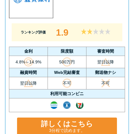
1.9
ランキング評価
金利
限度額
審査時間
4.8%～14.9%
500万円
翌日以降
融資時間
Web完結審査
郵送物ナシ
翌日以降
不可
不可
利用可能コンビニ
詳しくはこちら
3分程で読めます。