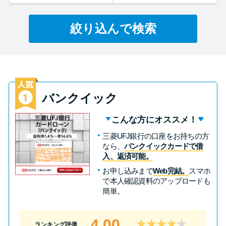
絞り込んで検索
特集ページ一覧
種類や特徴で探す
銀行カードローンを選ぶべき4つ
の理由
バンクイック
こんな方にオススメ！
無利息期間を利用して利息0円で
三菱UFJ銀行の口座をお持ちの方
お金を借りる3つのポイント
なら、
バンクイックカードで借
入、返済可能。
お申し込みまで
Web完結。
スマホ
種類・特徴別一覧
で本人確認資料のアップロードも
簡単。
その他コラム
4.00
ランキング評価