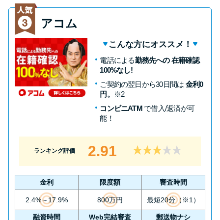
方法はどれ？
アコム
年収が低い＆他社借入があると
こんな方にオススメ！
落ちる？バンクイックの口コミ
電話による
勤務先への 在籍確認
を分析
100%なし!
ご契約の翌日から30日間は
金利0
みずほ銀行カードローンの問い
円。
※2
合わせ先とシーン別の問い合わ
コンビニATM
で借入/返済が可
せ方法
能！
2.91
ランキング評価
金利
限度額
審査時間
2.4%～17.9%
800万円
最短20分（※1）
融資時間
Web完結審査
郵送物ナシ