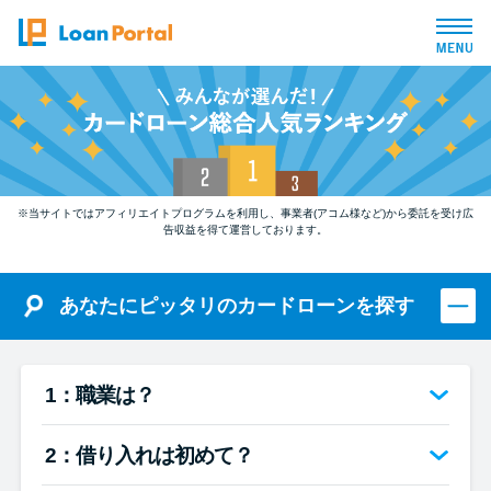
トップページ
おすすめコンテンツ
※当サイトではアフィリエイトプログラムを利用し、事業者(アコム様など)から委託を受け広
総合人気ランキング
告収益を得て運営しております。
とにかくすぐ借りたい方向け
あなたにピッタリのカードローンを探す
バレずに借りたい方向け
1：職業は？
審査が不安な方向け
2：借り入れは初めて？