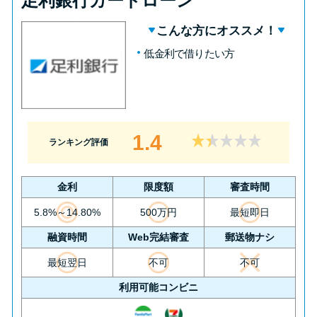
足利銀行カードローン
こんな方にオススメ！
低金利で借りたい方
1.4
ランキング評価
金利
限度額
審査時間
5.8%～14.80%
500万円
最短即日
融資時間
Web完結審査
郵送物ナシ
最短翌日
不可
不可
利用可能コンビニ