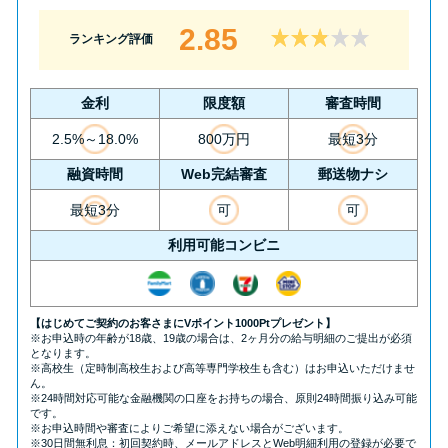
2.85
ランキング評価
金利
限度額
審査時間
2.5%～18.0%
800万円
最短3分
融資時間
Web完結審査
郵送物ナシ
最短3分
可
可
利用可能コンビニ
【はじめてご契約のお客さまにVポイント1000Ptプレゼント】
※お申込時の年齢が18歳、19歳の場合は、2ヶ月分の給与明細のご提出が必須
となります。
※高校生（定時制高校生および高等専門学校生も含む）はお申込いただけませ
ん。
※24時間対応可能な金融機関の口座をお持ちの場合、原則24時間振り込み可能
です。
※お申込時間や審査によりご希望に添えない場合がございます。
※30日間無利息：初回契約時、メールアドレスとWeb明細利用の登録が必要で