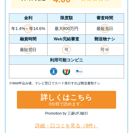
今月の家賃払えない…2ヵ月目に
は解決しないと危険な理由と対
処法3つ
金利
限度額
審査時間
年1.4%～年14.6%
最大800万円
最短当日
家賃払えないが強制退去は避け
融資時間
Web完結審査
郵送物ナシ
たい…市役所に相談より賢い方
最短翌日
可
可※
法2選
利用可能コンビニ
街金とは？絶対審査通る？借金
に悩む人へ街金をおすすめしな
※Web申込み後、テレビ窓口でカード発行すれば郵送書類ナシ
い理由
詳しくはこちら
質屋でお金を借りるには？年利
3分程で読めます。
やシステムをカードローンと比
Promotion by 三菱UFJ銀行
較
詳細・口コミを見る（9件）