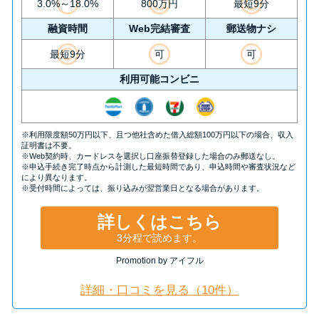
申し込みブラックとは?判断の目
3.0%～18.0%
800万円
最短9分
安や審査に通らない理由
融資時間
Web完結審査
郵送物ナシ
最短9分
可
可
ブラックでもお金を借りるに
利用可能コンビニ
は？3つの判断基準と工面法
アコムはブラックでも審査に通
※利用限度額50万円以下、且つ他社含めた借入総額100万円以下の場合、収入
る？ 自分がブラックか確かめる
証明書は不要。
※Web契約時、カードレスを選択し口座振替登録した場合のみ郵送なし。
方法
※申込手続き完了時点から計測した最短時間であり、申込時間や審査状況など
により異なります。
※受付時間によっては、振り込みが翌営業日となる場合があります。
アコムとレイクどっちがいい
詳しくはこちら
の？ カードローンの選び方を徹
3分程で読めます。
底解説！
Promotion by アイフル
プロミスの返済方法を徹底解
詳細・口コミを見る（10件）
説！ もっとも便利でお得な返済