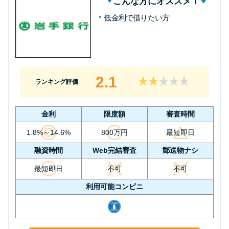
こんな方にオススメ！
低金利で借りたい方
2.1
ランキング評価
金利
限度額
審査時間
1.8%～14.6%
800万円
最短即日
融資時間
Web完結審査
郵送物ナシ
最短即日
不可
不可
利用可能コンビニ