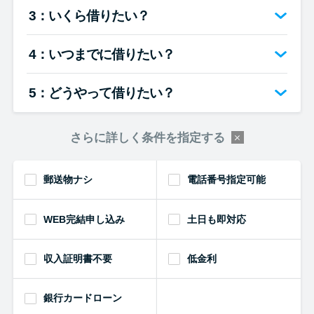
便利なコンテンツ
3：いくら借りたい？
カードローン診断
4：いつまでに借りたい？
カードローンQ&A
5：どうやって借りたい？
特集ページ
さらに詳しく条件を指定する
リボ払いをそのまま払いきると
郵送物ナシ
電話番号指定可能
損！
WEB完結申し込み
土日も即対応
カードローンの見直しで40万円
得した話
収入証明書不要
低金利
最速！最短40分で借りられるカ
銀行カードローン
ードローン