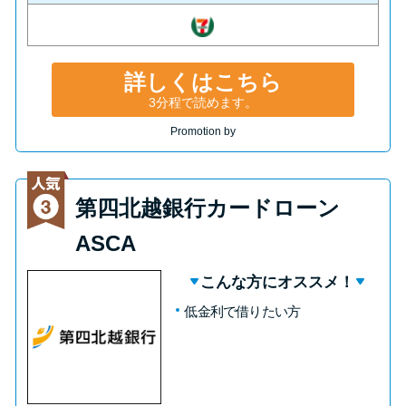
申し込みブラックとは?判断の目
安や審査に通らない理由
詳しくはこちら
ブラックでもお金を借りるに
3分程で読めます。
は？3つの判断基準と工面法
Promotion by
アコムはブラックでも審査に通
る？ 自分がブラックか確かめる
第四北越銀行カードローン
方法
ASCA
アコムとレイクどっちがいい
こんな方にオススメ！
の？ カードローンの選び方を徹
底解説！
低金利で借りたい方
プロミスの返済方法を徹底解
説！ もっとも便利でお得な返済