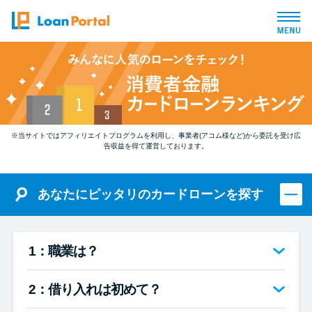
トップページ
おすすめコンテンツ
※当サイトではアフィリエイトプログラムを利用し、事業者(アコム様など)から委託を受け広
総合人気ランキング
告収益を得て運営しております。
とにかくすぐ借りたい方向け
あなたにピッタリのカードローンを探す
バレずに借りたい方向け
1：職業は？
審査が不安な方向け
2：借り入れは初めて？