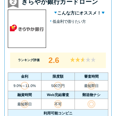
きらやか銀行カードローン
未成年でもお金を借りられる？
学生がお金を借りる方法があ
こんな方にオススメ！
る？
低金利で借りたい方
学生がお金を借りる方法は？親
へのバレにくさや将来への影響
を解説
2.6
ランキング評価
ソフト闇金とは？悪質な手口に
は要注意！
金利
限度額
審査時間
9.0%～11.0%
500万円
最短即日
090金融（闇金）からお金を借り
てはいけない理由と借りた場合
融資時間
Web完結審査
郵送物ナシ
の対処法
最短即日
不可
利用可能コンビニ