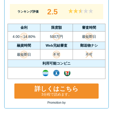
方法はどれ？
2.5
ランキング評価
年収が低い＆他社借入があると
落ちる？バンクイックの口コミ
金利
限度額
審査時間
を分析
4.00～14.80%
500万円
最短即日
融資時間
Web完結審査
郵送物ナシ
みずほ銀行カードローンの問い
合わせ先とシーン別の問い合わ
最短即日
不可
不可
せ方法
利用可能コンビニ
詳しくはこちら
3分程で読めます。
Promotion by