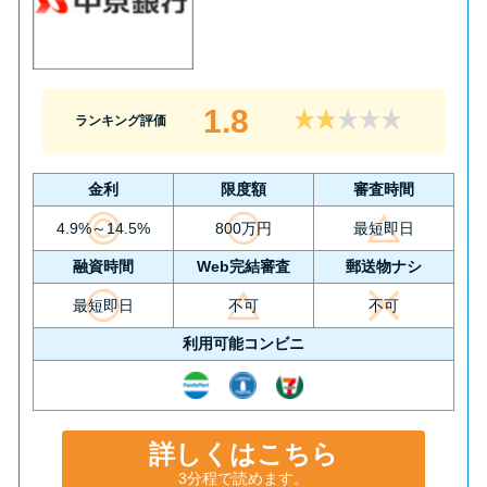
1.8
ランキング評価
金利
限度額
審査時間
4.9%～14.5%
800万円
最短即日
融資時間
Web完結審査
郵送物ナシ
最短即日
不可
不可
利用可能コンビニ
詳しくはこちら
3分程で読めます。