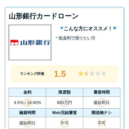
山形銀行カードローン
こんな方にオススメ！
低金利で借りたい方
1.5
ランキング評価
金利
限度額
審査時間
4.5%～14.60%
800万円
最短即日
融資時間
Web完結審査
郵送物ナシ
最短即日
不可
不可