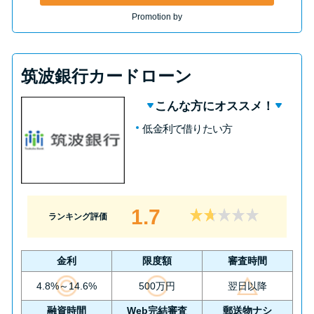
Promotion by
筑波銀行カードローン
こんな方にオススメ！
低金利で借りたい方
1.7
ランキング評価
金利
限度額
審査時間
4.8%～14.6%
500万円
翌日以降
融資時間
Web完結審査
郵送物ナシ