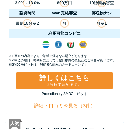
今月の家賃払えない…2ヵ月目に
3.0%～18.0%
800万円
10秒簡易審査
は解決しないと危険な理由と対
融資時間
Web完結審査
郵送物ナシ
処法3つ
最短15分※2
可
可※1
利用可能コンビニ
家賃払えないが強制退去は避け
たい…市役所に相談より賢い方
法2選
※1 審査の内容によりご希望に添えない場合があります。
※2 申込の曜日、時間帯によっては翌日以降の取扱となる場合があります。
※SMBCモビットは、消費者金融系のカードローンです
街金とは？絶対審査通る？借金
に悩む人へ街金をおすすめしな
詳しくはこちら
い理由
3分程で読めます。
Promotion by SMBCモビット
質屋でお金を借りるには？年利
詳細・口コミを見る（3件）
やシステムをカードローンと比
較