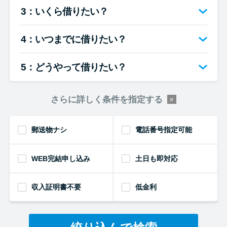
便利なコンテンツ
3：いくら借りたい？
カードローン診断
4：いつまでに借りたい？
カードローンQ&A
5：どうやって借りたい？
特集ページ
さらに詳しく条件を指定する
リボ払いをそのまま払いきると
郵送物ナシ
電話番号指定可能
損！
WEB完結申し込み
土日も即対応
カードローンの見直しで40万円
得した話
収入証明書不要
低金利
最速！最短40分で借りられるカ
ードローン