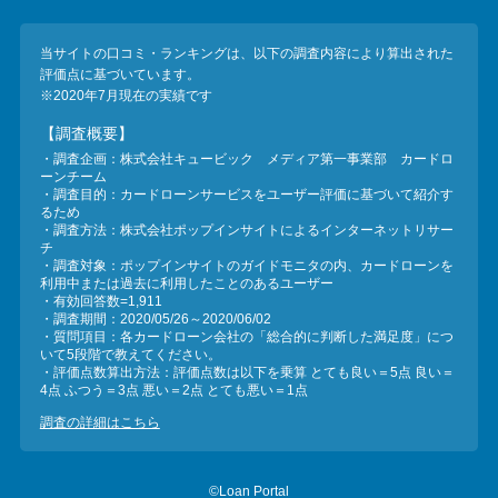
当サイトの口コミ・ランキングは、以下の調査内容により算出された
評価点に基づいています。
※2020年7月現在の実績です
【調査概要】
・調査企画：株式会社キュービック メディア第一事業部 カードロ
ーンチーム
・調査目的：カードローンサービスをユーザー評価に基づいて紹介す
るため
・調査方法：株式会社ポップインサイトによるインターネットリサー
チ
・調査対象：ポップインサイトのガイドモニタの内、カードローンを
利用中または過去に利用したことのあるユーザー
・有効回答数=1,911
・調査期間：2020/05/26～2020/06/02
・質問項目：各カードローン会社の「総合的に判断した満足度」につ
いて5段階で教えてください。
・評価点数算出方法：評価点数は以下を乗算 とても良い＝5点 良い＝
4点 ふつう＝3点 悪い＝2点 とても悪い＝1点
調査の詳細はこちら
©Loan Portal