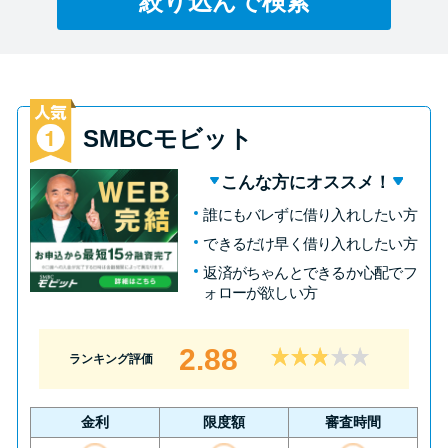
絞り込んで検索
特集ページ一覧
種類や特徴で探す
SMBCモビット
銀行カードローンを選ぶべき4つ
こんな方にオススメ！
の理由
誰にもバレずに借り入れしたい方
できるだけ早く借り入れしたい方
無利息期間を利用して利息0円で
返済がちゃんとできるか心配でフ
お金を借りる3つのポイント
ォローが欲しい方
種類・特徴別一覧
2.88
ランキング評価
その他コラム
金利
限度額
審査時間