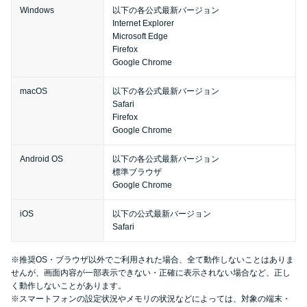
今月の家賃払えない…2ヵ月目に
Windows
以下の各公式最新バージョン
は解決しないと危険な理由と対
Internet Explorer
Microsoft Edge
処法3つ
Firefox
Google Chrome
家賃払えないが強制退去は避け
macOS
以下の各公式最新バージョン
たい…市役所に相談より賢い方
Safari
法2選
Firefox
Google Chrome
街金とは？絶対審査通る？借金
Android OS
以下の各公式最新バージョン
標準ブラウザ
に悩む人へ街金をおすすめしな
Google Chrome
い理由
iOS
以下の公式最新バージョン
Safari
質屋でお金を借りるには？年利
やシステムをカードローンと比
※推奨OS・ブラウザ以外でご利用された場合、全て動作しないことはありま
較
せんが、画面内容が一部表示できない・正確に表示されない場合など、正し
く動作しないことがあります。
※スマートフォンの設定状況やメモリの状況などによっては、対象の端末・