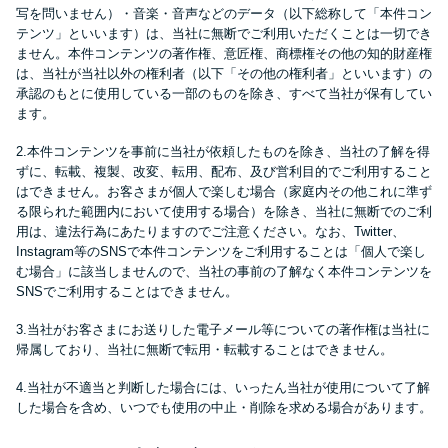
便利なコンテンツ
写を問いません）・音楽・音声などのデータ（以下総称して「本件コン
テンツ」といいます）は、当社に無断でご利用いただくことは一切でき
ません。本件コンテンツの著作権、意匠権、商標権その他の知的財産権
カードローン診断
は、当社が当社以外の権利者（以下「その他の権利者」といいます）の
承認のもとに使用している一部のものを除き、すべて当社が保有してい
ます。
カードローンQ&A
2.本件コンテンツを事前に当社が依頼したものを除き、当社の了解を得
ずに、転載、複製、改変、転用、配布、及び営利目的でご利用すること
特集ページ
はできません。お客さまが個人で楽しむ場合（家庭内その他これに準ず
る限られた範囲内において使用する場合）を除き、当社に無断でのご利
用は、違法行為にあたりますのでご注意ください。なお、Twitter、
リボ払いをそのまま払いきると
Instagram等のSNSで本件コンテンツをご利用することは「個人で楽し
損！
む場合」に該当しませんので、当社の事前の了解なく本件コンテンツを
SNSでご利用することはできません。
カードローンの見直しで40万円
3.当社がお客さまにお送りした電子メール等についての著作権は当社に
得した話
帰属しており、当社に無断で転用・転載することはできません。
4.当社が不適当と判断した場合には、いったん当社が使用について了解
した場合を含め、いつでも使用の中止・削除を求める場合があります。
最速！最短40分で借りられるカ
ードローン