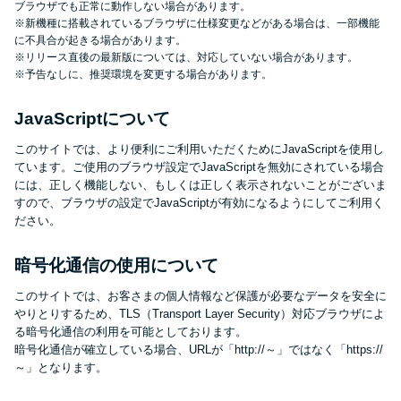
ブラウザでも正常に動作しない場合があります。
未成年でもお金を借りられる？
※新機種に搭載されているブラウザに仕様変更などがある場合は、一部機能
学生がお金を借りる方法があ
に不具合が起きる場合があります。
※リリース直後の最新版については、対応していない場合があります。
る？
※予告なしに、推奨環境を変更する場合があります。
学生がお金を借りる方法は？親
JavaScriptについて
へのバレにくさや将来への影響
このサイトでは、より便利にご利用いただくためにJavaScriptを使用し
を解説
ています。ご使用のブラウザ設定でJavaScriptを無効にされている場合
には、正しく機能しない、もしくは正しく表示されないことがございま
すので、ブラウザの設定でJavaScriptが有効になるようにしてご利用く
ソフト闇金とは？悪質な手口に
ださい。
は要注意！
暗号化通信の使用について
090金融（闇金）からお金を借り
このサイトでは、お客さまの個人情報など保護が必要なデータを安全に
やりとりするため、TLS（Transport Layer Security）対応ブラウザによ
てはいけない理由と借りた場合
る暗号化通信の利用を可能としております。
の対処法
暗号化通信が確立している場合、URLが「http://～」ではなく「https://
～」となります。