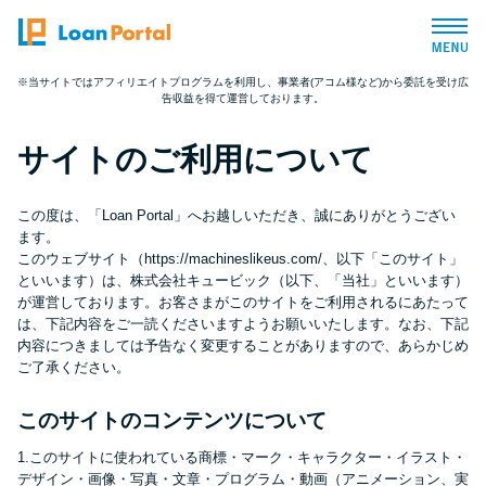
※当サイトではアフィリエイトプログラムを利用し、事業者(アコム様など)から委託を受け広
告収益を得て運営しております。
トップページ
サイトのご利用について
おすすめコンテンツ
この度は、「Loan Portal」へお越しいただき、誠にありがとうござい
総合人気ランキング
ます。
このウェブサイト（https://machineslikeus.com/、以下「このサイト」
といいます）は、株式会社キュービック（以下、「当社」といいます）
とにかくすぐ借りたい方向け
が運営しております。お客さまがこのサイトをご利用されるにあたって
は、下記内容をご一読くださいますようお願いいたします。なお、下記
内容につきましては予告なく変更することがありますので、あらかじめ
バレずに借りたい方向け
ご了承ください。
このサイトのコンテンツについて
審査が不安な方向け
1.このサイトに使われている商標・マーク・キャラクター・イラスト・
デザイン・画像・写真・文章・プログラム・動画（アニメーション、実