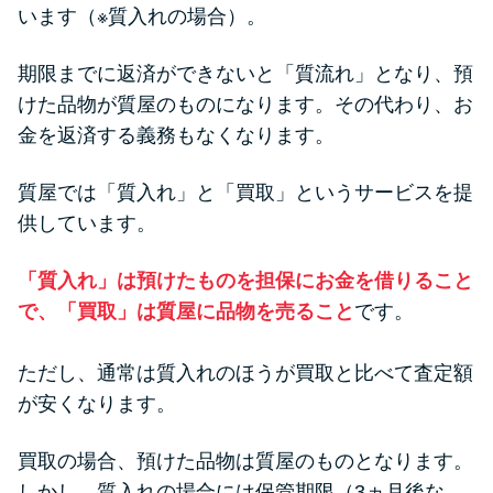
方法はどれ？
います（※質入れの場合）。
期限までに返済ができないと「質流れ」となり、預
年収が低い＆他社借入があると
けた品物が質屋のものになります。その代わり、お
落ちる？バンクイックの口コミ
金を返済する義務もなくなります。
を分析
質屋では「質入れ」と「買取」というサービスを提
みずほ銀行カードローンの問い
供しています。
合わせ先とシーン別の問い合わ
せ方法
「質入れ」は預けたものを担保にお金を借りること
で、「買取」は質屋に品物を売ること
です。
ただし、通常は質入れのほうが買取と比べて査定額
が安くなります。
買取の場合、預けた品物は質屋のものとなります。
しかし、質入れの場合には保管期限（3ヵ月後な