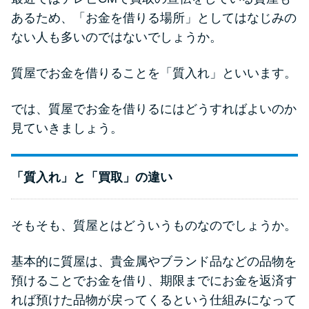
申し込みブラックとは?判断の目
あるため、「お金を借りる場所」としてはなじみの
安や審査に通らない理由
ない人も多いのではないでしょうか。
ブラックでもお金を借りるに
質屋でお金を借りることを「質入れ」といいます。
は？3つの判断基準と工面法
では、質屋でお金を借りるにはどうすればよいのか
アコムはブラックでも審査に通
見ていきましょう。
る？ 自分がブラックか確かめる
方法
「質入れ」と「買取」の違い
アコムとレイクどっちがいい
の？ カードローンの選び方を徹
そもそも、質屋とはどういうものなのでしょうか。
底解説！
基本的に質屋は、貴金属やブランド品などの品物を
預けることでお金を借り、期限までにお金を返済す
プロミスの返済方法を徹底解
説！ もっとも便利でお得な返済
れば預けた品物が戻ってくるという仕組みになって