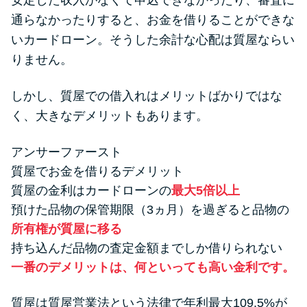
安定した収入がなくて申込できなかったり、審査に
便利なコンテンツ
通らなかったりすると、お金を借りることができな
いカードローン。そうした余計な心配は質屋ならい
カードローン診断
りません。
カードローンQ&A
しかし、質屋での借入れはメリットばかりではな
く、大きなデメリットもあります。
特集ページ
アンサーファースト
リボ払いをそのまま払いきると
質屋でお金を借りるデメリット
損！
質屋の金利はカードローンの
最大5倍以上
預けた品物の保管期限（3ヵ月）を過ぎると品物の
カードローンの見直しで40万円
所有権が質屋に移る
得した話
持ち込んだ品物の査定金額までしか借りられない
一番のデメリットは、何といっても高い金利です。
最速！最短40分で借りられるカ
ードローン
質屋は質屋営業法という法律で年利最大109.5%が