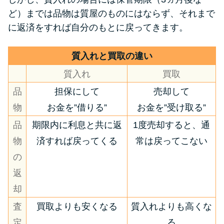
ど）までは品物は質屋のものにはならず、それまで
に返済をすれば自分のもとに戻ってきます。
質入れと買取の違い
質入れ
買取
品
担保にして
売却して
物
お金を”借りる”
お金を”受け取る”
品
期限内に利息と共に返
1度売却すると、通
物
済すれば戻ってくる
常は戻ってこない
の
返
却
査
買取よりも安くなる
質入れよりも高くな
定
る