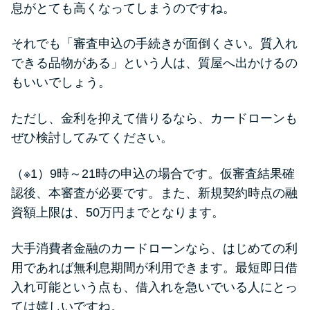
今月の家賃払えない…2ヵ月目に
息がとても高くなってしまうのですね。
は解決しないと危険な理由と対
処法3つ
それでも「審査申込の手続きが面倒くさい。質入れ
できる品物がある」という人は、質屋へ出かけるの
家賃払えないが強制退去は避け
もいいでしょう。
たい…市役所に相談より賢い方
法2選
ただし、金利を抑えて借りるなら、カードローンも
ぜひ検討してみてください。
街金とは？絶対審査通る？借金
（※1）9時～21時の申込の場合です。仮審査結果確
に悩む人へ街金をおすすめしな
認後、本審査が必要です。また、新規契約時点の融
い理由
資額上限は、50万円までとなります。
質屋でお金を借りるには？年利
大手消費者金融のカードローンなら、はじめての利
やシステムをカードローンと比
用であれば無利息期間が利用できます。最短即日借
較
入れ可能という点も、借入れを急いでいる人にとっ
ては嬉しいですね。