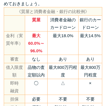
めておきましょう。
《質屋と消費者金融・銀行の比較例》
質屋
消費者金融の
銀行のカー
カードローン
ドローン
金利（実
最大
最大18.0%
最大14.5%
質年率）
60.0%～
96.0%
審査
なし
あり
あり
借入限度
品物の査
最大800万円程
最大800万
額
定額以内
度
円程度
即時
◯
△
×
融資
担保
必要
不要
不要