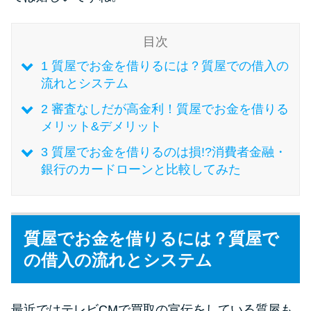
未成年でもお金を借りられる？
学生がお金を借りる方法があ
目次
る？
1
質屋でお金を借りるには？質屋での借入の
流れとシステム
学生がお金を借りる方法は？親
へのバレにくさや将来への影響
2
審査なしだが高金利！質屋でお金を借りる
を解説
メリット&デメリット
3
質屋でお金を借りるのは損!?消費者金融・
銀行のカードローンと比較してみた
ソフト闇金とは？悪質な手口に
は要注意！
090金融（闇金）からお金を借り
質屋でお金を借りるには？質屋で
てはいけない理由と借りた場合
の借入の流れとシステム
の対処法
最近ではテレビCMで買取の宣伝をしている質屋も