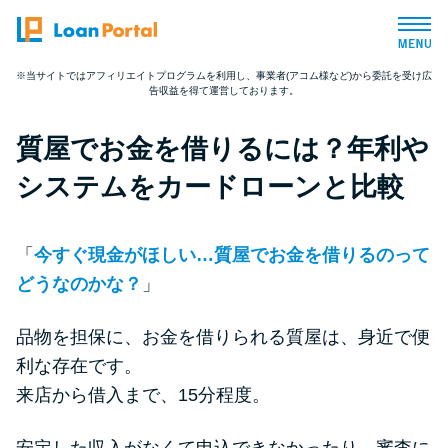
※当サイトではアフィリエイトプログラムを利用し、事業者(アコム様など)から委託を受け広
告収益を得て運営しております。
トップページ
質屋でお金を借りるには？年利や
おすすめコンテンツ
システムをカードローンと比較
総合人気ランキング
「
今すぐ現金がほしい…質屋でお金を借りるのって
とにかくすぐ借りたい方向け
どうなのかな？
」
品物を担保に、お金を借りられる質屋は、身近で便
バレずに借りたい方向け
利な存在です。
来店から借入まで、15分程度。
審査が不安な方向け