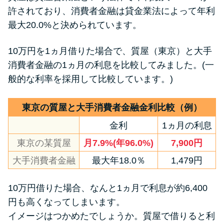
許されており、消費者金融は貸金業法によって年利
最大20.0%と決められています。
特集ページ一覧
10万円を1ヵ月借りた場合で、質屋（東京）と大手
種類や特徴で探す
消費者金融の1ヵ月の利息を比較してみました。(一
般的な利率を採用して比較しています。)
銀行カードローンを選ぶべき4つ
の理由
東京の質屋と大手消費者金融金利比較（例）
金利
1ヵ月の利息
無利息期間を利用して利息0円で
お金を借りる3つのポイント
東京の某質屋
月7.9%(年96.0%)
7,900円
大手消費者金融
最大年18.0％
1,479円
種類・特徴別一覧
10万円借りた場合、なんと1ヵ月で利息が約6,400
その他コラム
円も高くなってしまいます。
イメージはつかめたでしょうか。質屋で借りると利