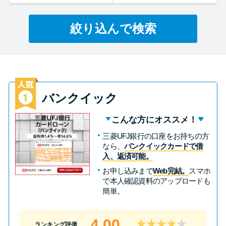
絞り込んで検索
特集ページ一覧
種類や特徴で探す
銀行カードローンを選ぶべき4つ
の理由
バンクイック
こんな方にオススメ！
無利息期間を利用して利息0円で
三菱UFJ銀行の口座をお持ちの方
お金を借りる3つのポイント
なら、
バンクイックカードで借
入、返済可能。
お申し込みまで
Web完結。
スマホ
種類・特徴別一覧
で本人確認資料のアップロードも
簡単。
その他コラム
4.00
ランキング評価