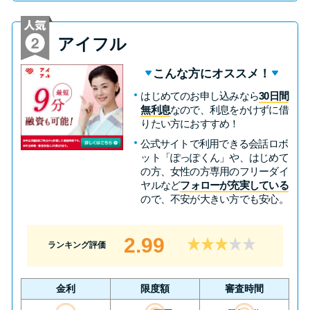
未成年でもお金を借りられる？
学生がお金を借りる方法があ
アイフル
る？
こんな方にオススメ！
学生がお金を借りる方法は？親
はじめてのお申し込みなら
30日間
へのバレにくさや将来への影響
無利息
なので、利息をかけずに借
りたい方におすすめ！
を解説
公式サイトで利用できる会話ロボ
ット「ぽっぽくん」や、はじめて
ソフト闇金とは？悪質な手口に
の方、女性の方専用のフリーダイ
ヤルなど
フォローが充実している
は要注意！
ので、不安が大きい方でも安心。
090金融（闇金）からお金を借り
2.99
ランキング評価
てはいけない理由と借りた場合
の対処法
金利
限度額
審査時間