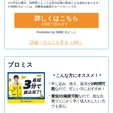
※2 申込の曜日、時間帯によっては翌日以降の取扱となる場合があります。
※SMBCモビットは、消費者金融系のカードローンです
詳しくはこちら
3分程で読めます。
Promotion by SMBCモビット
詳細・口コミを見る（3件）
プロミス
こんな方にオススメ！
申し込み、借入、返済が
24時間可
能
なので、忙しい方におすすめ！
最短3分融資可能
なので、急な出
費でとにかく早く借入れしたい方
でも安心。