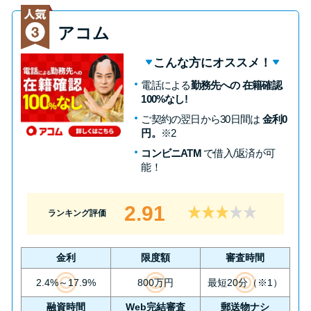
方法はどれ？
アコム
年収が低い＆他社借入があると
こんな方にオススメ！
落ちる？バンクイックの口コミ
電話による
勤務先への 在籍確認
を分析
100%なし!
ご契約の翌日から30日間は
金利0
みずほ銀行カードローンの問い
円。
※2
合わせ先とシーン別の問い合わ
コンビニATM
で借入/返済が可
せ方法
能！
2.91
ランキング評価
金利
限度額
審査時間
2.4%～17.9%
800万円
最短20分（※1）
融資時間
Web完結審査
郵送物ナシ