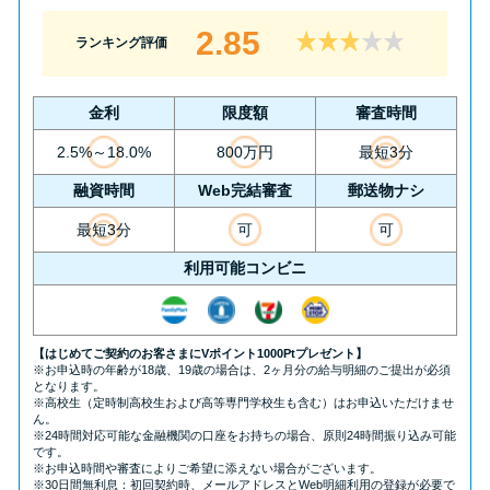
2.85
ランキング評価
金利
限度額
審査時間
2.5%～18.0%
800万円
最短3分
融資時間
Web完結審査
郵送物ナシ
最短3分
可
可
利用可能コンビニ
【はじめてご契約のお客さまにVポイント1000Ptプレゼント】
※お申込時の年齢が18歳、19歳の場合は、2ヶ月分の給与明細のご提出が必須
となります。
※高校生（定時制高校生および高等専門学校生も含む）はお申込いただけませ
ん。
※24時間対応可能な金融機関の口座をお持ちの場合、原則24時間振り込み可能
です。
※お申込時間や審査によりご希望に添えない場合がございます。
※30日間無利息：初回契約時、メールアドレスとWeb明細利用の登録が必要で