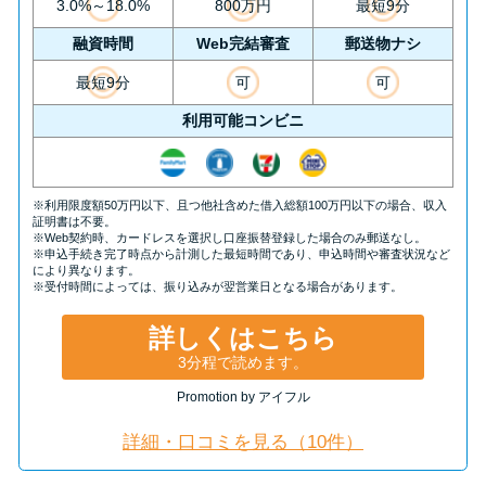
申し込みブラックとは?判断の目
3.0%～18.0%
800万円
最短9分
安や審査に通らない理由
融資時間
Web完結審査
郵送物ナシ
最短9分
可
可
ブラックでもお金を借りるに
利用可能コンビニ
は？3つの判断基準と工面法
アコムはブラックでも審査に通
※利用限度額50万円以下、且つ他社含めた借入総額100万円以下の場合、収入
る？ 自分がブラックか確かめる
証明書は不要。
※Web契約時、カードレスを選択し口座振替登録した場合のみ郵送なし。
方法
※申込手続き完了時点から計測した最短時間であり、申込時間や審査状況など
により異なります。
※受付時間によっては、振り込みが翌営業日となる場合があります。
アコムとレイクどっちがいい
詳しくはこちら
の？ カードローンの選び方を徹
3分程で読めます。
底解説！
Promotion by アイフル
プロミスの返済方法を徹底解
詳細・口コミを見る（10件）
説！ もっとも便利でお得な返済