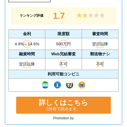
1.7
ランキング評価
金利
限度額
審査時間
4.8%～14.6%
500万円
翌日以降
融資時間
Web完結審査
郵送物ナシ
翌日以降
不可
不可
利用可能コンビニ
詳しくはこちら
3分程で読めます。
Promotion by