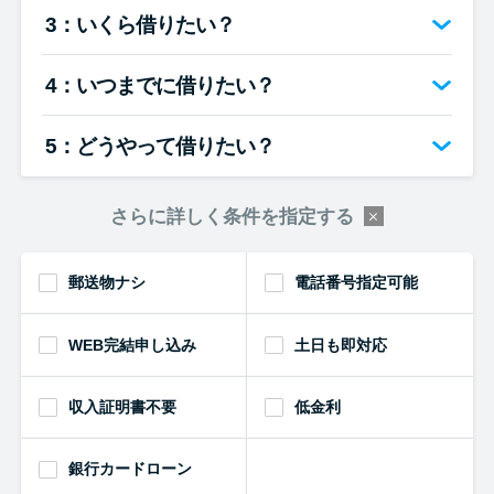
便利なコンテンツ
3：いくら借りたい？
カードローン診断
4：いつまでに借りたい？
カードローンQ&A
5：どうやって借りたい？
特集ページ
さらに詳しく条件を指定する
リボ払いをそのまま払いきると
郵送物ナシ
電話番号指定可能
損！
WEB完結申し込み
土日も即対応
カードローンの見直しで40万円
得した話
収入証明書不要
低金利
最速！最短40分で借りられるカ
銀行カードローン
ードローン