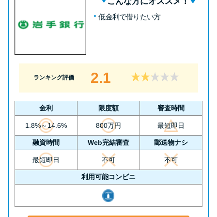
こんな方にオススメ！
低金利で借りたい方
2.1
ランキング評価
金利
限度額
審査時間
1.8%～14.6%
800万円
最短即日
融資時間
Web完結審査
郵送物ナシ
最短即日
不可
不可
利用可能コンビニ