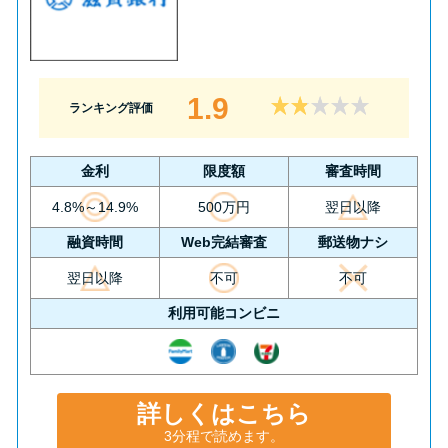
1.9
ランキング評価
金利
限度額
審査時間
4.8%～14.9%
500万円
翌日以降
融資時間
Web完結審査
郵送物ナシ
翌日以降
不可
不可
利用可能コンビニ
詳しくはこちら
3分程で読めます。