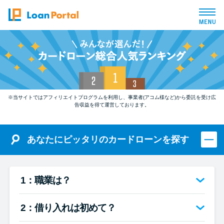
トップページ
おすすめコンテンツ
※当サイトではアフィリエイトプログラムを利用し、事業者(アコム様など)から委託を受け広
総合人気ランキング
告収益を得て運営しております。
とにかくすぐ借りたい方向け
あなたにピッタリのカードローンを探す
バレずに借りたい方向け
1：職業は？
審査が不安な方向け
2：借り入れは初めて？