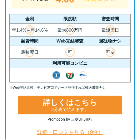
今月の家賃払えない…2ヵ月目に
は解決しないと危険な理由と対
処法3つ
金利
限度額
審査時間
年1.4%～年14.6%
最大800万円
最短当日
家賃払えないが強制退去は避け
融資時間
Web完結審査
郵送物ナシ
たい…市役所に相談より賢い方
最短翌日
可
可※
法2選
利用可能コンビニ
街金とは？絶対審査通る？借金
に悩む人へ街金をおすすめしな
※Web申込み後、テレビ窓口でカード発行すれば郵送書類ナシ
い理由
詳しくはこちら
質屋でお金を借りるには？年利
3分程で読めます。
やシステムをカードローンと比
Promotion by 三菱UFJ銀行
較
詳細・口コミを見る（9件）