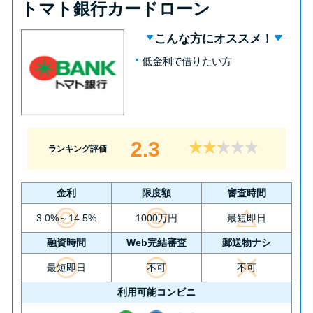
トマト銀行カードローン
こんな方にオススメ！
低金利で借りたい方
2.3
ランキング評価
金利
限度額
審査時間
3.0%～14.5%
1000万円
最短即日
融資時間
Web完結審査
郵送物ナシ
最短即日
不可
不可
利用可能コンビニ