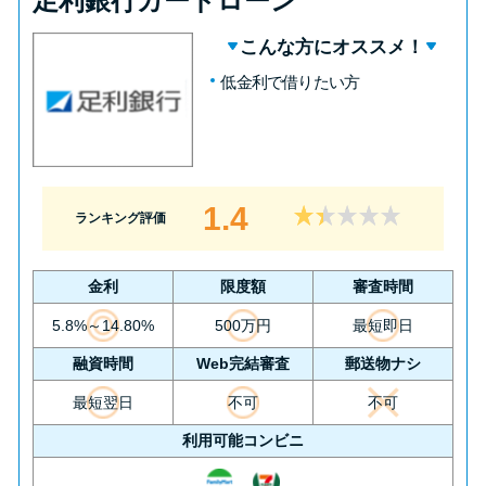
足利銀行カードローン
こんな方にオススメ！
低金利で借りたい方
1.4
ランキング評価
金利
限度額
審査時間
5.8%～14.80%
500万円
最短即日
融資時間
Web完結審査
郵送物ナシ
最短翌日
不可
不可
利用可能コンビニ