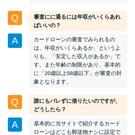
今月の家賃払えない…2ヵ月目に
は解決しないと危険な理由と対
Q
審査にに通るには年収がいくらあれ
処法3つ
ばいいの？
家賃払えないが強制退去は避け
A
カードローンの審査でみられるの
たい…市役所に相談より賢い方
は、年収がいくらあるか、というよ
法2選
りも、「安定した収入があるか」で
す。また年齢の制限があり、基本的
街金とは？絶対審査通る？借金
に「20歳以上58歳以下」が審査の対
に悩む人へ街金をおすすめしな
象となります。
い理由
Q
誰にもバレずに借りたいのですが、
質屋でお金を借りるには？年利
どうしたら？
やシステムをカードローンと比
較
A
基本的に当サイトで紹介するカード
ローンはどこも郵送物ナシに設定で