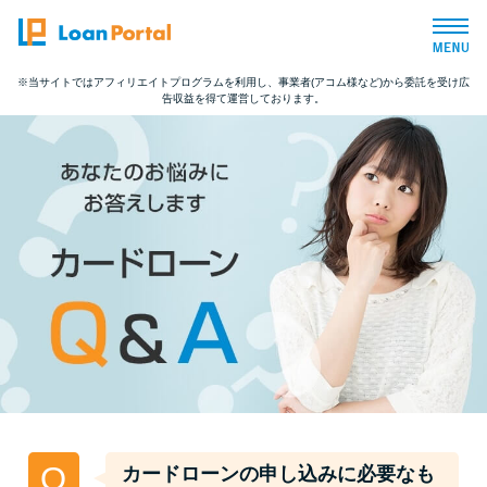
※当サイトではアフィリエイトプログラムを利用し、事業者(アコム様など)から委託を受け広
告収益を得て運営しております。
トップページ
おすすめコンテンツ
総合人気ランキング
とにかくすぐ借りたい方向け
バレずに借りたい方向け
審査が不安な方向け
Q
カードローンの申し込みに必要なも