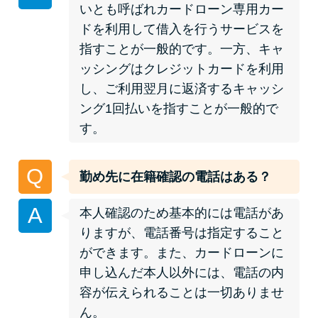
いとも呼ばれカードローン専用カー
ドを利用して借入を行うサービスを
特集ページ一覧
指すことが一般的です。一方、キャ
ッシングはクレジットカードを利用
種類や特徴で探す
し、ご利用翌月に返済するキャッシ
ング1回払いを指すことが一般的で
銀行カードローンを選ぶべき4つ
す。
の理由
Q
勤め先に在籍確認の電話はある？
無利息期間を利用して利息0円で
お金を借りる3つのポイント
A
本人確認のため基本的には電話があ
りますが、電話番号は指定すること
種類・特徴別一覧
ができます。また、カードローンに
申し込んだ本人以外には、電話の内
その他コラム
容が伝えられることは一切ありませ
ん。