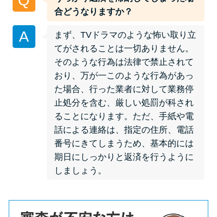
Q
申し込みブラックとは?判断の目
合どうなりますか？
安や審査に通らない理由
A
まず、TVドラマのような怖い取り立
ブラックでもお金を借りるに
てがされることは一切ありません。
は？3つの判断基準と工面法
そのような行為は法律で禁止されて
おり、万が一このような行為があっ
アコムはブラックでも審査に通
た場合、行った業者に対して業務停
る？ 自分がブラックか確かめる
止処分を含む、厳しい処罰が科され
方法
ることになります。ただ、手紙や電
話による連絡は、指定の住所、電話
アコムとレイクどっちがいい
番号にきてしまうため、基本的には
の？ カードローンの選び方を徹
期日にしっかりと返済を行うように
底解説！
しましょう。
プロミスの返済方法を徹底解
説！ もっとも便利でお得な返済