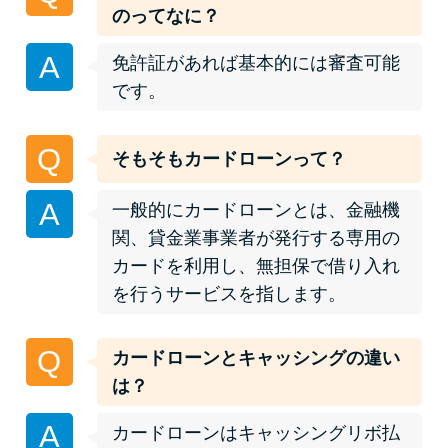
便利なコンテンツ
のってなに？
A
カードローン診断
免許証があれば基本的には審査可能
です。
カードローンQ&A
Q
そもそもカードローンって？
特集ページ
A
一般的にカードローンとは、金融機
リボ払いをそのまま払いきると
関、貸金業事業者が発行する専用の
損！
カードを利用し、無担保で借り入れ
を行うサービスを指します。
カードローンの見直しで40万円
得した話
Q
カードローンとキャッシングの違い
は？
最速！最短40分で借りられるカ
A
カードローンはキャッシングリボ払
ードローン