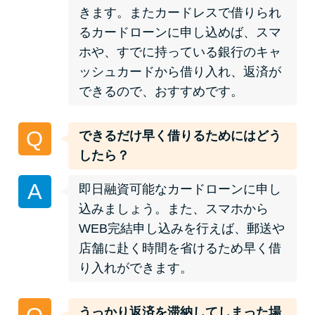
未成年でもお金を借りられる？
きます。またカードレスで借りられ
学生がお金を借りる方法があ
るカードローンに申し込めば、スマ
る？
ホや、すでに持っている銀行のキャ
ッシュカードから借り入れ、返済が
できるので、おすすめです。
学生がお金を借りる方法は？親
へのバレにくさや将来への影響
を解説
Q
できるだけ早く借りるためにはどう
したら？
ソフト闇金とは？悪質な手口に
A
即日融資可能なカードローンに申し
は要注意！
込みましょう。また、スマホから
WEB完結申し込みを行えば、郵送や
090金融（闇金）からお金を借り
店舗に赴く時間を省けるため早く借
てはいけない理由と借りた場合
り入れができます。
の対処法
うっかり返済を滞納してしまった場