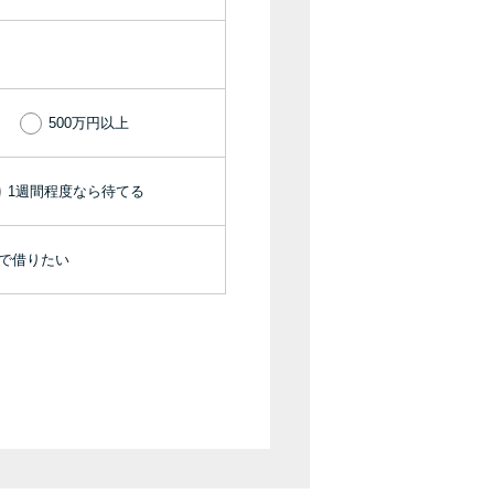
種類・特徴別一覧
その他コラム
500万円以上
今月の家賃払えない…2ヵ月目には解決しない
と危険な理由と対処法3つ
1週間程度なら待てる
家賃払えないが強制退去は避けたい…市役所に
機で借りたい
相談より賢い方法2選
街金とは？絶対審査通る？借金に悩む人へ街金
をおすすめしない理由
質屋でお金を借りるには？年利やシステムをカ
ードローンと比較