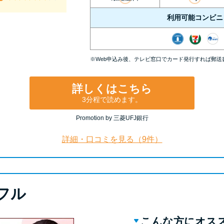
利用可能コンビニ
※Web申込み後、テレビ窓口でカード発行すれば郵送
詳しくはこちら
3分程で読めます。
Promotion by 三菱UFJ銀行
詳細・口コミを見る（9件）
フル
こんな方にオス