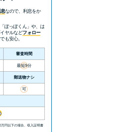
利息
なので、利息をか
ト「ぽっぽくん」や、は
ダイヤルなど
フォロー
方でも安心。
審査時間
最短9分
郵送物ナシ
可
00万円以下の場合、収入証明書