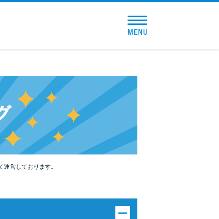
トップページ
おすすめコンテンツ
総合人気ランキング
とにかくすぐ借りたい方向け
バレずに借りたい方向け
審査が不安な方向け
て運営しております。
便利なコンテンツ
カードローン診断