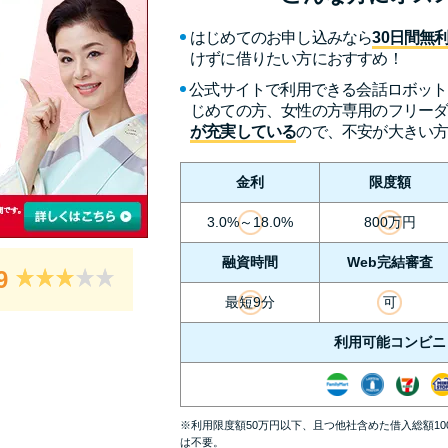
はじめてのお申し込みなら
30日間無
けずに借りたい方におすすめ！
公式サイトで利用できる会話ロボッ
じめての方、女性の方専用のフリー
が充実している
ので、不安が大きい
金利
限度額
3.0%～18.0%
800万円
融資時間
Web完結審査
9
最短9分
可
利用可能コンビニ
※利用限度額50万円以下、且つ他社含めた借入総額1
は不要。