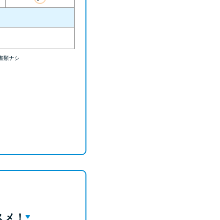
ラックか確かめる方法
アコムとレイクどっちがいいの？ カードロー
ンの選び方を徹底解説！
書類ナシ
プロミスの返済方法を徹底解説！ もっとも便
利でお得な返済方法はどれ？
年収が低い＆他社借入があると落ちる？バンク
イックの口コミを分析
みずほ銀行カードローンの問い合わせ先とシー
ン別の問い合わせ方法
スメ！