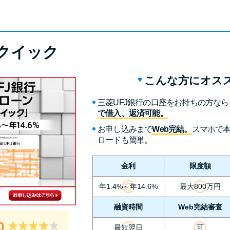
クイック
こんな方にオス
三菱UFJ銀行の口座をお持ちの方なら
で借入、返済可能。
お申し込みまで
Web完結。
スマホで
ロードも簡単。
金利
限度額
年1.4%～年14.6%
最大800万円
融資時間
Web完結審査
0
最短翌日
可