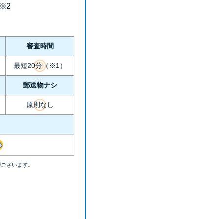
※2
審査時間
最短20分（※1）
郵送物ナシ
原則なし
がございます。