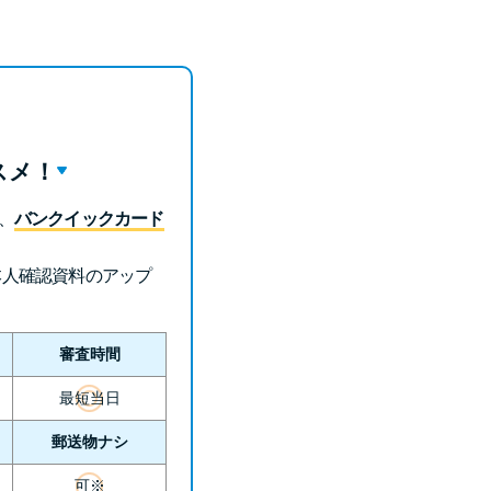
未成年でもお金を借りられる？学生がお金を借
りる方法がある？
学生がお金を借りる方法は？親へのバレにくさ
や将来への影響を解説
スメ！
ソフト闇金とは？悪質な手口には要注意！
、
バンクイックカード
090金融（闇金）からお金を借りてはいけない
理由と借りた場合の対処法
本人確認資料のアップ
申し込みブラックとは?判断の目安や審査に通
らない理由
審査時間
ブラックでもお金を借りるには？3つの判断基
最短当日
準と工面法
郵送物ナシ
アコムはブラックでも審査に通る？ 自分がブ
可※