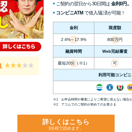
ご契約の翌日から30日間は
金利0円。
コンビニATM
で借入/返済が可能！
金利
限度額
2.4%～17.9%
800万円
融資時間
Web完結審査
最短20分（※1）
可
1
利用可能コンビニ
※1 お申込時間や審査によりご希望に添えない場合
※2 アコムでのご契約が初めてのお客さま
詳しくはこちら
3分程で読めます。