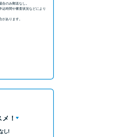
場合のみ郵送なし。
申込時間や審査状況などにより
合があります。
スメ！
なし!