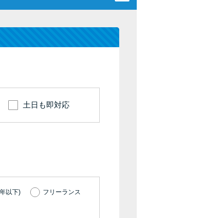
カードローンQ&A
特集ページ
リボ払いをそのまま払いきると損！
カードローンの見直しで40万円得した話
土日も即対応
最速！最短40分で借りられるカードローン
特集ページ一覧
種類や特徴で探す
銀行カードローンを選ぶべき4つの理由
年以下)
フリーランス
無利息期間を利用して利息0円でお金を借りる3
つのポイント