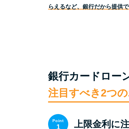
らえるなど、銀行だから提供で
銀行カードロー
注目すべき2つ
Point
上限金利に
1