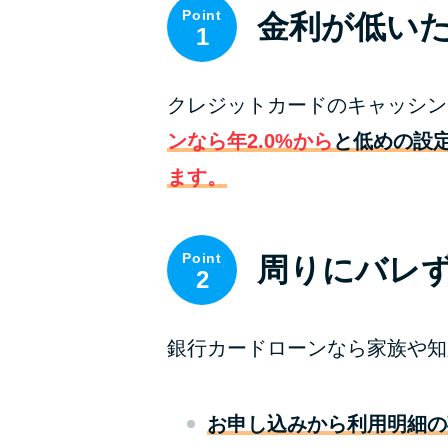
Point
金利が低い
1
クレジットカードのキャッシン
ンなら年2.0%から
と低めの設
ます。
Point
周りにバレ
2
銀行カードローンなら家族や知
お申し込みから利用明細の