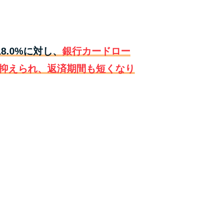
種類・特徴別一覧
その他コラム
18.0%に対し、
銀行カードロー
抑えられ、返済期間も短くなり
今月の家賃払えない…2ヵ月目には解決しない
と危険な理由と対処法3つ
家賃払えないが強制退去は避けたい…市役所に
相談より賢い方法2選
街金とは？絶対審査通る？借金に悩む人へ街金
をおすすめしない理由
質屋でお金を借りるには？年利やシステムをカ
ードローンと比較