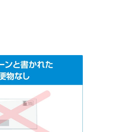
未成年でもお金を借りられる？学生がお金を借
りる方法がある？
学生がお金を借りる方法は？親へのバレにくさ
や将来への影響を解説
ソフト闇金とは？悪質な手口には要注意！
090金融（闇金）からお金を借りてはいけない
理由と借りた場合の対処法
申し込みブラックとは?判断の目安や審査に通
らない理由
ブラックでもお金を借りるには？3つの判断基
準と工面法
アコムはブラックでも審査に通る？ 自分がブ