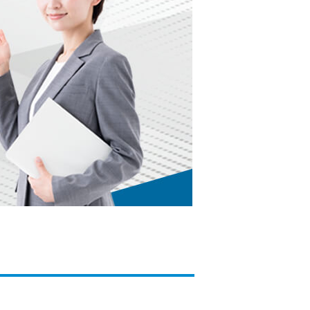
カードローンQ&A
特集ページ
リボ払いをそのまま払いきると損！
カードローンの見直しで40万円得した話
最速！最短40分で借りられるカードローン
特集ページ一覧
種類や特徴で探す
銀行カードローンを選ぶべき4つの理由
無利息期間を利用して利息0円でお金を借りる3
つのポイント