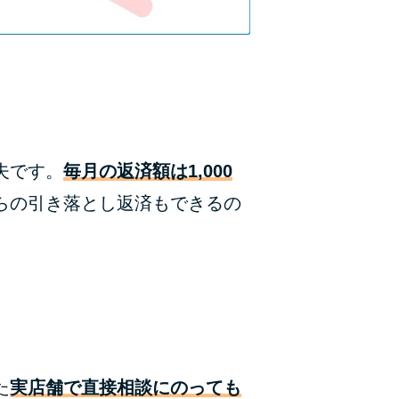
ラックか確かめる方法
アコムとレイクどっちがいいの？ カードロー
ンの選び方を徹底解説！
プロミスの返済方法を徹底解説！ もっとも便
利でお得な返済方法はどれ？
夫です。
毎月の返済額は1,000
年収が低い＆他社借入があると落ちる？バンク
らの引き落とし返済もできるの
イックの口コミを分析
みずほ銀行カードローンの問い合わせ先とシー
ン別の問い合わせ方法
た
実店舗で直接相談にのっても