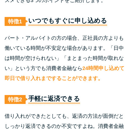
スメできる3つのポイントをご紹介します。
今月の家賃払えない…2ヵ月目に
は解決しないと危険な理由と対
処法3つ
いつでもすぐに申し込める
特徴
家賃払えないが強制退去は避け
パート・アルバイトの方の場合、正社員の方よりも
たい…市役所に相談より賢い方
働いている時間が不安定な場合があります。「日中
法2選
は時間が空けられない」「まとまった時間が取れな
街金とは？絶対審査通る？借金
い」という方でも消費者金融なら
24時間申し込めて
に悩む人へ街金をおすすめしな
即日で借り入れまですることができます。
い理由
手軽に返済できる
特徴
質屋でお金を借りるには？年利
やシステムをカードローンと比
較
借り入れができたとしても、返済の方法が面倒だと
しっかり返済できるのか不安ですよね。消費者金融