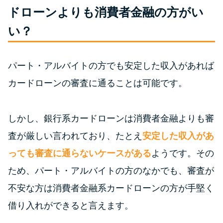
便利なコンテンツ
ドローンよりも消費者金融の方がい
い？
カードローン診断
カードローンQ&A
パート・アルバイトの方でも安定した収入があれば
カードローンの審査に通ることは可能です。
特集ページ
リボ払いをそのまま払いきると
しかし、銀行系カードローンは消費者金融よりも審
損！
査が厳しい言われており、たとえ
安定した収入があ
っても審査に通らないケースがある
ようです。その
カードローンの見直しで40万円
ため、パート・アルバイトの方のなかでも、審査が
得した話
不安な方は消費者金融系カードローンの方が手堅く
借り入れができると言えます。
最速！最短40分で借りられるカ
ードローン