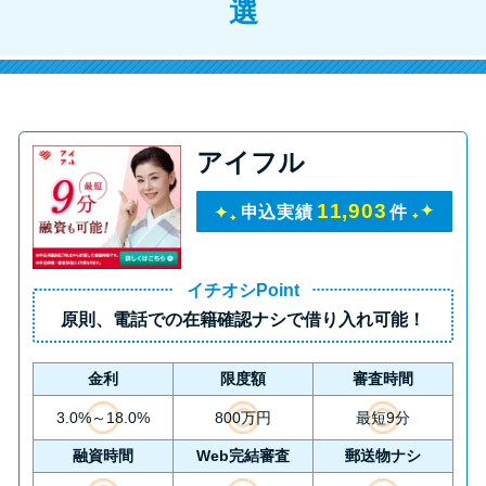
選
アイフル
11,903
申込実績
件
イチオシPoint
原則、
電話での在籍確認ナシ
で借り入れ可能！
金利
限度額
審査時間
3.0%～18.0%
800万円
最短9分
融資時間
Web完結審査
郵送物ナシ