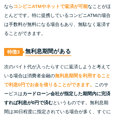
未成年でもお金を借りられる？
なら
コンビニATMやネットで返済が可能
なことがほ
学生がお金を借りる方法があ
とんどです。特に提携しているコンビニATMの場合
る？
は手数料が無料になる場合もあり、無駄なく返済す
ることができます。
学生がお金を借りる方法は？親
へのバレにくさや将来への影響
を解説
無利息期間がある
特徴
ソフト闇金とは？悪質な手口に
次のバイト代が入ったらすぐに返済しようと考えて
は要注意！
いる場合は消費者金融の
無利息期間を利用すること
で利息0円でお金を借りることができます。
このサ
090金融（闇金）からお金を借り
てはいけない理由と借りた場合
ービスは
カードローン会社が指定した期間内に完済
の対処法
すれば利息が0円で済む
というものです。無利息期
間は30日程度に指定されている場合が多く、すぐに