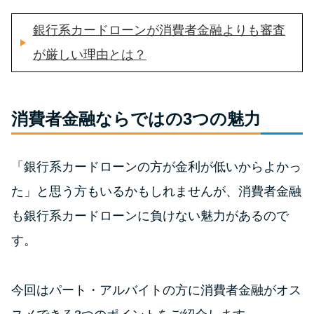
銀行系カードローンが消費者金融よりも審査
特集ページ一覧
が厳しい理由とは？
種類や特徴で探す
銀行カードローンを選ぶべき4つ
消費者金融ならではの3つの魅力
の理由
「銀行系カードローンの方が金利が低いからよかっ
無利息期間を利用して利息0円で
た」と思う方もいるかもしれませんが、消費者金融
お金を借りる3つのポイント
も銀行系カードローンに負けない魅力があるので
種類・特徴別一覧
す。
その他コラム
今回はパート・アルバイトの方に消費者金融がオス