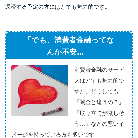
申し込みブラックとは?判断の目
返済する予定の方にはとても魅力的です。
安や審査に通らない理由
ブラックでもお金を借りるに
は？3つの判断基準と工面法
「でも、消費者金融ってな
んか不安…」
アコムはブラックでも審査に通
る？ 自分がブラックか確かめる
消費者金融のサービ
方法
スはとても魅力的で
アコムとレイクどっちがいい
すが、どうしても
の？ カードローンの選び方を徹
「闇金と違うの？」
底解説！
「取り立てが厳しそ
う…」などの悪いイ
プロミスの返済方法を徹底解
説！ もっとも便利でお得な返済
メージを持っている方も多いです。