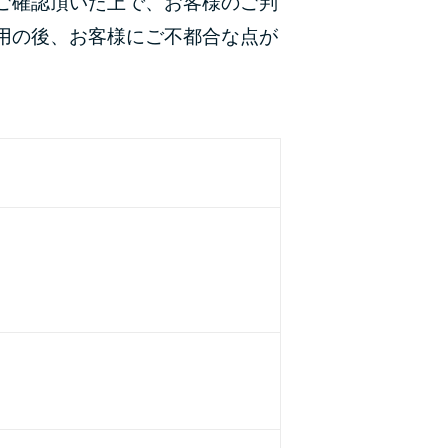
ご確認頂いた上で、お客様のご判
カードローンQ&A
用の後、お客様にご不都合な点が
特集ページ
リボ払いをそのまま払いきると損！
カードローンの見直しで40万円得した話
最速！最短40分で借りられるカードローン
特集ページ一覧
種類や特徴で探す
銀行カードローンを選ぶべき4つの理由
無利息期間を利用して利息0円でお金を借りる3
つのポイント