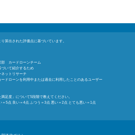
より算出された評価点に基づいています。
業部 カードローンチーム
基づいて紹介するため
ーネットリサーチ
カードローンを利用中または過去に利用したことのあるユーザー
た満足度」について5段階で教えてください。
5点 良い＝4点 ふつう＝3点 悪い＝2点 とても悪い＝1点