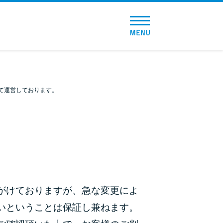
トップページ
おすすめコンテンツ
総合人気ランキング
て運営しております。
とにかくすぐ借りたい方向け
バレずに借りたい方向け
審査が不安な方向け
便利なコンテンツ
がけておりますが、急な変更によ
いということは保証し兼ねます。
カードローン診断