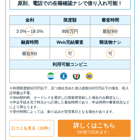
原則、
電話での在籍確認ナシ
で借り入れ可能！
金利
限度額
審査時間
3.0%～18.0%
800万円
最短9分
融資時間
Web完結審査
郵送物ナシ
最短9分
可
可
利用可能コンビニ
※利用限度額50万円以下、且つ他社含めた借入総額100万円以下の場合、収入
証明書は不要。
※Web契約時、カードレスを選択し口座振替登録した場合のみ郵送なし。
※申込手続き完了時点から計測した最短時間であり、申込時間や審査状況など
により異なります。
※受付時間によっては、振り込みが翌営業日となる場合があります。
詳しくはこちら
口コミを見る（10件）
3分程で読めます。