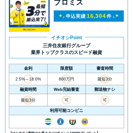
プロミス
16,304
申込実績
件
イチオシPoint
三井住友銀行グループ
業界トップクラス
のスピード融資
金利
限度額
審査時間
2.5%～18.0%
800万円
最短3分
融資時間
Web完結審査
郵送物ナシ
最短3分
可
可
利用可能コンビニ