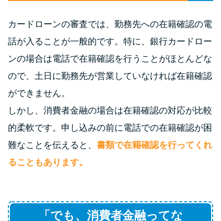
未成年でもお金を借りられる？
学生がお金を借りる方法があ
カードローンの審査では、勤務先への在籍確認の電
る？
話が入ることが一般的です。特に、銀行カードロー
ンの場合は電話で在籍確認を行うことがほとんどな
学生がお金を借りる方法は？親
ので、土日に勤務先が営業していなければ在籍確認
へのバレにくさや将来への影響
を解説
ができません。
しかし、消費者金融の場合は在籍確認の対応が比較
ソフト闇金とは？悪質な手口に
的柔軟です。申し込みの前に電話での在籍確認が困
は要注意！
難なことを伝えると、
書類で在籍確認を行ってくれ
ることもあります。
090金融（闇金）からお金を借り
てはいけない理由と借りた場合
の対処法
「でも、消費者金融ってな