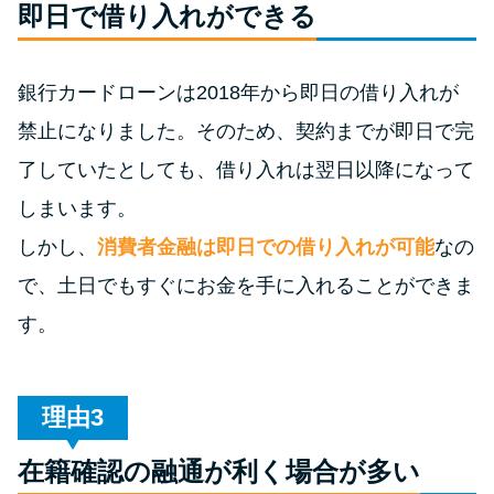
今月の家賃払えない…2ヵ月目に
即日で借り入れができる
は解決しないと危険な理由と対
処法3つ
銀行カードローンは2018年から即日の借り入れが
禁止になりました。そのため、契約までが即日で完
家賃払えないが強制退去は避け
たい…市役所に相談より賢い方
了していたとしても、借り入れは翌日以降になって
法2選
しまいます。
しかし、
消費者金融は即日での借り入れが可能
なの
街金とは？絶対審査通る？借金
で、土日でもすぐにお金を手に入れることができま
に悩む人へ街金をおすすめしな
い理由
す。
質屋でお金を借りるには？年利
やシステムをカードローンと比
理由
較
在籍確認の融通が利く場合が多い