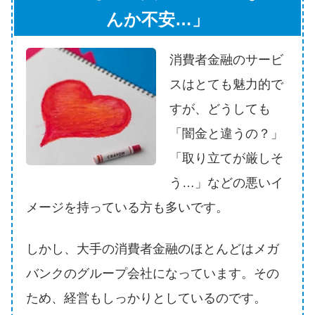
申し込みブラックとは?判断の目
んか不安…」
安や審査に通らない理由
消費者金融のサービ
ブラックでもお金を借りるに
は？3つの判断基準と工面法
スはとても魅力的で
すが、どうしても
アコムはブラックでも審査に通
「闇金と違うの？」
る？ 自分がブラックか確かめる
「取り立てが厳しそ
方法
う…」などの悪いイ
アコムとレイクどっちがいい
メージを持っている方も多いです。
の？ カードローンの選び方を徹
底解説！
しかし、大手の消費者金融のほとんどはメガ
バンクのグループ会社になっています。その
プロミスの返済方法を徹底解
ため、経営もしっかりとしているのです。
説！ もっとも便利でお得な返済