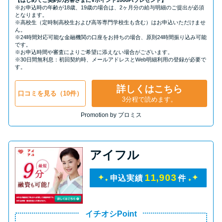
【はじめてご契約のお客さまにVポイント1000Ptプレゼント】
※お申込時の年齢が18歳、19歳の場合は、2ヶ月分の給与明細のご提出が必須
となります。
※高校生（定時制高校生および高等専門学校生も含む）はお申込いただけませ
ん。
※24時間対応可能な金融機関の口座をお持ちの場合、原則24時間振り込み可能
です。
※お申込時間や審査によりご希望に添えない場合がございます。
※30日間無利息：初回契約時、メールアドレスとWeb明細利用の登録が必要で
す。
詳しくはこちら
口コミを見る（10件）
3分程で読めます。
Promotion by プロミス
アイフル
11,903
申込実績
件
イチオシPoint