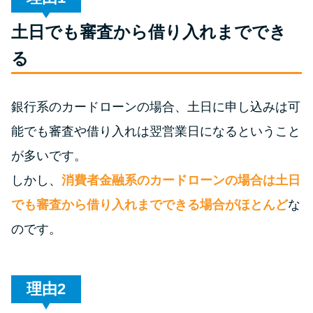
土日でも審査から借り入れまででき
特集ページ一覧
る
種類や特徴で探す
銀行系のカードローンの場合、土日に申し込みは可
銀行カードローンを選ぶべき4つ
能でも審査や借り入れは翌営業日になるということ
の理由
が多いです。
無利息期間を利用して利息0円で
しかし、
消費者金融系のカードローンの場合は土日
お金を借りる3つのポイント
でも審査から借り入れまでできる場合がほとんど
な
のです。
種類・特徴別一覧
その他コラム
理由