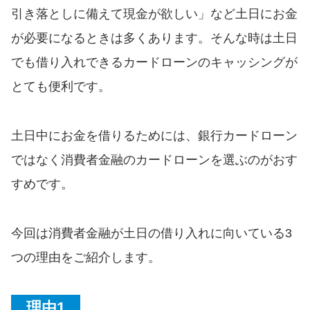
便利なコンテンツ
引き落としに備えて現金が欲しい」など土日にお金
が必要になるときは多くあります。そんな時は土日
カードローン診断
でも借り入れできるカードローンのキャッシングが
とても便利です。
カードローンQ&A
特集ページ
土日中にお金を借りるためには、銀行カードローン
ではなく消費者金融のカードローンを選ぶのがおす
リボ払いをそのまま払いきると
損！
すめです。
カードローンの見直しで40万円
今回は消費者金融が土日の借り入れに向いている3
得した話
つの理由をご紹介します。
最速！最短40分で借りられるカ
ードローン
理由