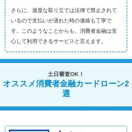
方法はどれ？
さらに、過度な取り立ては法律で禁止されて
いるので支払いが遅れた時の連絡も丁寧で
年収が低い＆他社借入があると
落ちる？バンクイックの口コミ
す。このようなことからも、消費者金融は安
を分析
心して利用できるサービスと言えます。
みずほ銀行カードローンの問い
合わせ先とシーン別の問い合わ
せ方法
土日審査OK！
オススメ消費者金融カードローン2
選