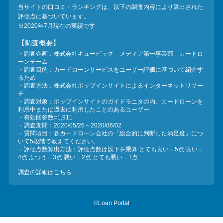
当サイトの口コミ・ランキングは、以下の調査内容により算出された
評価点に基づいています。
※2020年7月現在の実績です
【調査概要】
・調査企画：株式会社キュービック メディア第一事業部 カードロ
ーンチーム
・調査目的：カードローンサービスをユーザー評価に基づいて紹介す
るため
・調査方法：株式会社ポップインサイトによるインターネットリサー
チ
・調査対象：ポップインサイトのガイドモニタの内、カードローンを
利用中または過去に利用したことのあるユーザー
・有効回答数=1,911
・調査期間：2020/05/26～2020/06/02
・質問項目：各カードローン会社の「総合的に判断した満足度」につ
いて5段階で教えてください。
・評価点数算出方法：評価点数は以下を乗算 とても良い＝5点 良い＝
4点 ふつう＝3点 悪い＝2点 とても悪い＝1点
調査の詳細はこちら
©Loan Portal
...
...