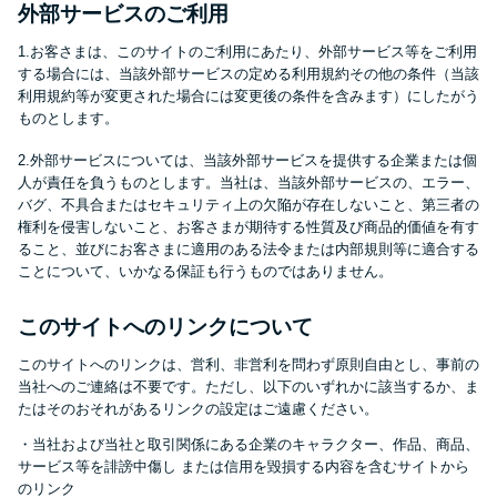
申し込みブラックとは?判断の目
外部サービスのご利用
安や審査に通らない理由
1.お客さまは、このサイトのご利用にあたり、外部サービス等をご利用
する場合には、当該外部サービスの定める利用規約その他の条件（当該
ブラックでもお金を借りるに
利用規約等が変更された場合には変更後の条件を含みます）にしたがう
ものとします。
は？3つの判断基準と工面法
2.外部サービスについては、当該外部サービスを提供する企業または個
人が責任を負うものとします。当社は、当該外部サービスの、エラー、
アコムはブラックでも審査に通
バグ、不具合またはセキュリティ上の欠陥が存在しないこと、第三者の
る？ 自分がブラックか確かめる
権利を侵害しないこと、お客さまが期待する性質及び商品的価値を有す
ること、並びにお客さまに適用のある法令または内部規則等に適合する
方法
ことについて、いかなる保証も行うものではありません。
アコムとレイクどっちがいい
このサイトへのリンクについて
の？ カードローンの選び方を徹
このサイトへのリンクは、営利、非営利を問わず原則自由とし、事前の
底解説！
当社へのご連絡は不要です。ただし、以下のいずれかに該当するか、ま
たはそのおそれがあるリンクの設定はご遠慮ください。
・当社および当社と取引関係にある企業のキャラクター、作品、商品、
プロミスの返済方法を徹底解
サービス等を誹謗中傷し または信用を毀損する内容を含むサイトから
説！ もっとも便利でお得な返済
のリンク