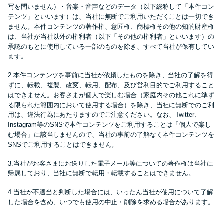
便利なコンテンツ
写を問いません）・音楽・音声などのデータ（以下総称して「本件コン
テンツ」といいます）は、当社に無断でご利用いただくことは一切でき
ません。本件コンテンツの著作権、意匠権、商標権その他の知的財産権
カードローン診断
は、当社が当社以外の権利者（以下「その他の権利者」といいます）の
承認のもとに使用している一部のものを除き、すべて当社が保有してい
ます。
カードローンQ&A
2.本件コンテンツを事前に当社が依頼したものを除き、当社の了解を得
ずに、転載、複製、改変、転用、配布、及び営利目的でご利用すること
特集ページ
はできません。お客さまが個人で楽しむ場合（家庭内その他これに準ず
る限られた範囲内において使用する場合）を除き、当社に無断でのご利
用は、違法行為にあたりますのでご注意ください。なお、Twitter、
リボ払いをそのまま払いきると
Instagram等のSNSで本件コンテンツをご利用することは「個人で楽し
損！
む場合」に該当しませんので、当社の事前の了解なく本件コンテンツを
SNSでご利用することはできません。
カードローンの見直しで40万円
3.当社がお客さまにお送りした電子メール等についての著作権は当社に
得した話
帰属しており、当社に無断で転用・転載することはできません。
4.当社が不適当と判断した場合には、いったん当社が使用について了解
した場合を含め、いつでも使用の中止・削除を求める場合があります。
最速！最短40分で借りられるカ
ードローン