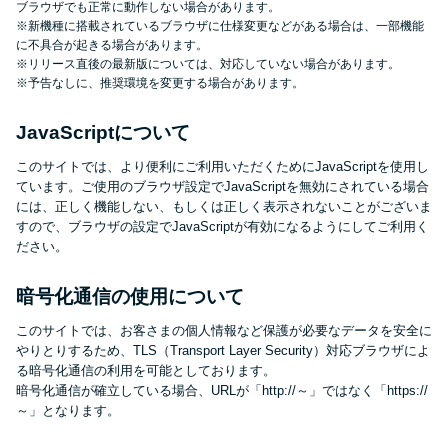
ブラウザでも正常に動作しない場合があります。
未成年でもお金を借りられる？
※新機種に搭載されているブラウザに仕様変更などがある場合は、一部機能
学生がお金を借りる方法があ
に不具合が起きる場合があります。
※リリース直後の最新版については、対応していない場合があります。
る？
※予告なしに、推奨環境を変更する場合があります。
学生がお金を借りる方法は？親
JavaScriptについて
へのバレにくさや将来への影響
このサイトでは、より便利にご利用いただくためにJavaScriptを使用し
を解説
ています。ご使用のブラウザ設定でJavaScriptを無効にされている場合
には、正しく機能しない、もしくは正しく表示されないことがございま
すので、ブラウザの設定でJavaScriptが有効になるようにしてご利用く
ソフト闇金とは？悪質な手口に
ださい。
は要注意！
暗号化通信の使用について
090金融（闇金）からお金を借り
このサイトでは、お客さまの個人情報など保護が必要なデータを安全に
やりとりするため、TLS（Transport Layer Security）対応ブラウザによ
てはいけない理由と借りた場合
る暗号化通信の利用を可能としております。
の対処法
暗号化通信が確立している場合、URLが「http://～」ではなく「https://
～」となります。