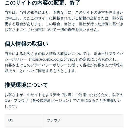
このサイトの内容の変更、終了
当社は、当社の都合により、予告なしに、このサイトの運営を停止また
特集ページ一覧
は中止し、またこのサイトに掲載されている情報の全部または一部を変
更する場合があります。この場合、当社は、当社が行った措置に基づき
お客さまに生じた損害について一切の責任を負いません。
種類や特徴で探す
個人情報の取扱い
銀行カードローンを選ぶべき4つ
の理由
当社によるお客さまの個人情報の取扱いについては、別途当社プライバ
シーポリシー（https://cuebic.co.jp/privacy）の定めによるものとし、
お客さまはこのプライバシーポリシーに従って当社がお客さまの情報を
取扱うことについて同意するものとします。
無利息期間を利用して利息0円で
お金を借りる3つのポイント
推奨環境について
お客さまがこのサイトをより安全で快適にご利用いただくため、以下の
種類・特徴別一覧
OS・ブラウザ（各公式最新バージョン）でご覧になることを推奨いた
します。
その他コラム
OS
ブラウザ