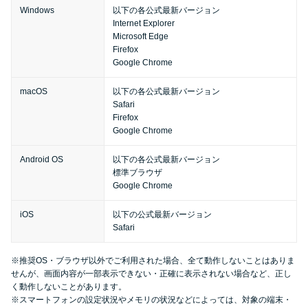
今月の家賃払えない…2ヵ月目に
Windows
以下の各公式最新バージョン
は解決しないと危険な理由と対
Internet Explorer
Microsoft Edge
処法3つ
Firefox
Google Chrome
家賃払えないが強制退去は避け
macOS
以下の各公式最新バージョン
たい…市役所に相談より賢い方
Safari
法2選
Firefox
Google Chrome
街金とは？絶対審査通る？借金
Android OS
以下の各公式最新バージョン
標準ブラウザ
に悩む人へ街金をおすすめしな
Google Chrome
い理由
iOS
以下の公式最新バージョン
Safari
質屋でお金を借りるには？年利
やシステムをカードローンと比
※推奨OS・ブラウザ以外でご利用された場合、全て動作しないことはありま
較
せんが、画面内容が一部表示できない・正確に表示されない場合など、正し
く動作しないことがあります。
※スマートフォンの設定状況やメモリの状況などによっては、対象の端末・