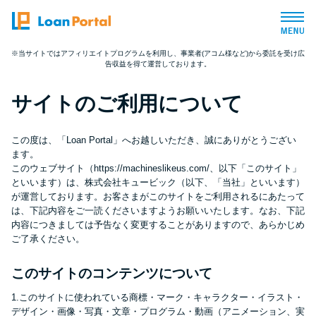
※当サイトではアフィリエイトプログラムを利用し、事業者(アコム様など)から委託を受け広
告収益を得て運営しております。
トップページ
サイトのご利用について
おすすめコンテンツ
この度は、「Loan Portal」へお越しいただき、誠にありがとうござい
総合人気ランキング
ます。
このウェブサイト（https://machineslikeus.com/、以下「このサイト」
といいます）は、株式会社キュービック（以下、「当社」といいます）
とにかくすぐ借りたい方向け
が運営しております。お客さまがこのサイトをご利用されるにあたって
は、下記内容をご一読くださいますようお願いいたします。なお、下記
内容につきましては予告なく変更することがありますので、あらかじめ
バレずに借りたい方向け
ご了承ください。
このサイトのコンテンツについて
審査が不安な方向け
1.このサイトに使われている商標・マーク・キャラクター・イラスト・
デザイン・画像・写真・文章・プログラム・動画（アニメーション、実