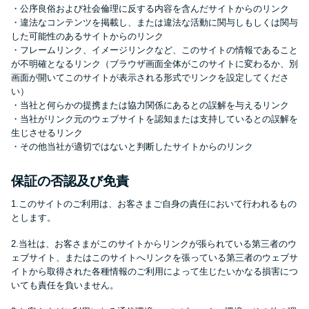
方法はどれ？
・公序良俗および社会倫理に反する内容を含んだサイトからのリンク
・違法なコンテンツを掲載し、または違法な活動に関与しもしくは関与
した可能性のあるサイトからのリンク
年収が低い＆他社借入があると
・フレームリンク、イメージリンクなど、このサイトの情報であること
が不明確となるリンク（ブラウザ画面全体がこのサイトに変わるか、別
落ちる？バンクイックの口コミ
画面が開いてこのサイトが表示される形式でリンクを設定してくださ
を分析
い）
・当社と何らかの提携または協力関係にあるとの誤解を与えるリンク
・当社がリンク元のウェブサイトを認知または支持しているとの誤解を
みずほ銀行カードローンの問い
生じさせるリンク
合わせ先とシーン別の問い合わ
・その他当社が適切ではないと判断したサイトからのリンク
せ方法
保証の否認及び免責
1.このサイトのご利用は、お客さまご自身の責任において行われるもの
とします。
2.当社は、お客さまがこのサイトからリンクが張られている第三者のウ
ェブサイト、またはこのサイトへリンクを張っている第三者のウェブサ
イトから取得された各種情報のご利用によって生じたいかなる損害につ
いても責任を負いません。