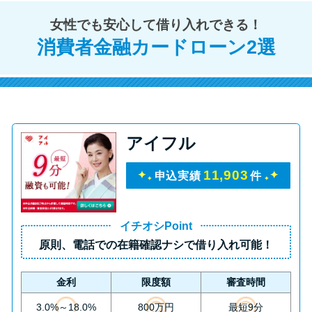
方法はどれ？
女性でも安心して借り入れできる！
消費者金融カードローン2選
年収が低い＆他社借入があると
落ちる？バンクイックの口コミ
を分析
みずほ銀行カードローンの問い
アイフル
合わせ先とシーン別の問い合わ
せ方法
11,903
申込実績
件
イチオシPoint
原則、
電話での在籍確認ナシ
で借り入れ可能！
金利
限度額
審査時間
3.0%～18.0%
800万円
最短9分