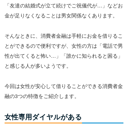
便利なコンテンツ
「友達の結婚式が立て続けでご祝儀代が…」などお
金が足りなくなることは男女関係なくあります。
カードローン診断
カードローンQ&A
そんなときに、消費者金融は手軽にお金を借りるこ
とができるので便利ですが、女性の方は「電話で男
特集ページ
性が出てくると怖い…」「誰かに知られると困る」
と感じる人が多いようです。
リボ払いをそのまま払いきると
損！
今回は女性が安心して借りることができる消費者金
カードローンの見直しで40万円
融の3つの特徴をご紹介します。
得した話
女性専用ダイヤルがある
最速！最短40分で借りられるカ
ードローン