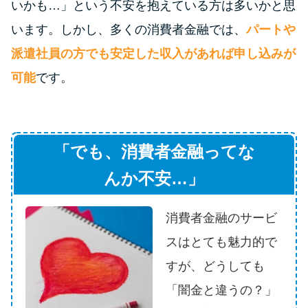
いかも…」という不安を抱えている方は多いかと思
未成年でもお金を借りられる？
学生がお金を借りる方法があ
います。しかし、多くの消費者金融では、
パートや
る？
派遣社員の方でも安定した収入があれば申し込みが
可能
です。
学生がお金を借りる方法は？親
へのバレにくさや将来への影響
を解説
「でも、消費者金融ってな
ソフト闇金とは？悪質な手口に
んか不安…」
は要注意！
消費者金融のサービ
090金融（闇金）からお金を借り
スはとても魅力的で
てはいけない理由と借りた場合
の対処法
すが、どうしても
「闇金と違うの？」