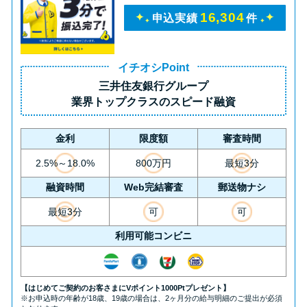
16,304
申込実績
件
イチオシPoint
三井住友銀行グループ
業界トップクラス
のスピード融資
金利
限度額
審査時間
2.5%～18.0%
800万円
最短3分
融資時間
Web完結審査
郵送物ナシ
最短3分
可
可
利用可能コンビニ
【はじめてご契約のお客さまにVポイント1000Ptプレゼント】
※お申込時の年齢が18歳、19歳の場合は、2ヶ月分の給与明細のご提出が必須