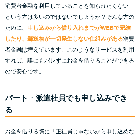
今月の家賃払えない…2ヵ月目に
消費者金融を利用していることを知られたくない」
は解決しないと危険な理由と対
という方は多いのではないでしょうか？そんな方の
処法3つ
ために、
申し込みから借り入れまでがWEBで完結
家賃払えないが強制退去は避け
したり、郵送物が一切発生しない仕組みがある
消費
たい…市役所に相談より賢い方
者金融は増えています。このようなサービスを利用
法2選
すれば、誰にもバレずにお金を借りることができる
ので安心です。
街金とは？絶対審査通る？借金
に悩む人へ街金をおすすめしな
い理由
パート・派遣社員でも申し込みでき
る
質屋でお金を借りるには？年利
やシステムをカードローンと比
較
お金を借りる際に「正社員じゃないから申し込めな