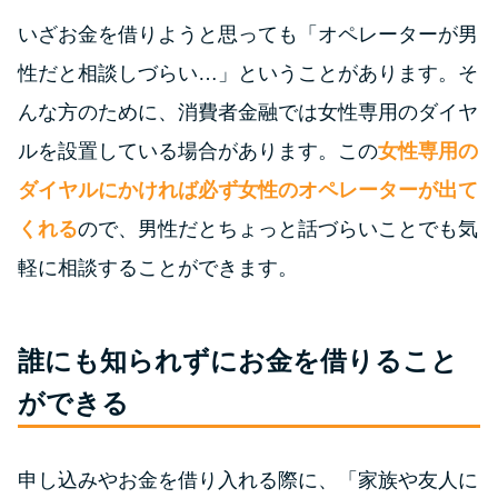
いざお金を借りようと思っても「オペレーターが男
特集ページ一覧
性だと相談しづらい…」ということがあります。そ
んな方のために、消費者金融では女性専用のダイヤ
種類や特徴で探す
ルを設置している場合があります。この
女性専用の
銀行カードローンを選ぶべき4つ
ダイヤルにかければ必ず女性のオペレーターが出て
の理由
くれる
ので、男性だとちょっと話づらいことでも気
軽に相談することができます。
無利息期間を利用して利息0円で
お金を借りる3つのポイント
誰にも知られずにお金を借りること
種類・特徴別一覧
ができる
その他コラム
申し込みやお金を借り入れる際に、「家族や友人に