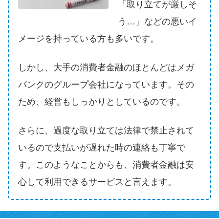
申し込みブラックとは?判断の目
「取り立てが厳しそ
安や審査に通らない理由
う…」などの悪いイ
メージを持っている方も多いです。
ブラックでもお金を借りるに
は？3つの判断基準と工面法
しかし、大手の消費者金融のほとんどはメガ
バンクのグループ会社になっています。その
アコムはブラックでも審査に通
る？ 自分がブラックか確かめる
ため、経営もしっかりとしているのです。
方法
さらに、過度な取り立ては法律で禁止されて
アコムとレイクどっちがいい
いるので支払いが遅れた時の連絡も丁寧で
の？ カードローンの選び方を徹
す。このようなことからも、消費者金融は安
底解説！
心して利用できるサービスと言えます。
プロミスの返済方法を徹底解
説！ もっとも便利でお得な返済