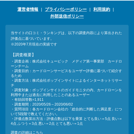
運営者情報
プライバシーポリシー
利用規約
外部送信ポリシー
当サイトの口コミ・ランキングは、以下の調査内容により算出された
評価点に基づいています。
※2020年7月現在の実績です
【調査概要】
・調査企画：株式会社キュービック メディア第一事業部 カードロ
ーンチーム
・調査目的：カードローンサービスをユーザー評価に基づいて紹介す
るため
・調査方法：株式会社ポップインサイトによるインターネットリサー
チ
・調査対象：ポップインサイトのガイドモニタの内、カードローンを
利用中または過去に利用したことのあるユーザー
・有効回答数=1,911
・調査期間：2020/05/26～2020/06/02
・質問項目：各カードローン会社の「総合的に判断した満足度」につ
いて5段階で教えてください。
・評価点数算出方法：評価点数は以下を乗算 とても良い＝5点 良い＝
4点 ふつう＝3点 悪い＝2点 とても悪い＝1点
調査の詳細はこちら