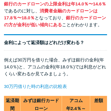
方法はどれ？
銀行のカードローンの上限金利は年14.0％〜14.6％
であるのに対し、
消費者金融のカードローンは
17.8％〜18.0％
となっており、
銀行のカードローン
年収が低い＆他社借入があると
の方が金利が低い傾向にある
ことがわかります。
落ちる？バンクイックの口コミ
を分析
金利によって返済額はどれだけ変わる？
みずほ銀行カードローンの問い
合わせ先とシーン別の問い合わ
例えば30万円を借りた場合、みずほ銀行の金利(年
せ方法
14.0％)と、アコムの金利(年18.0％)では利息がどれ
くらい変わるか見てみましょう。
30万円借りた時の利息の比較表
返済期
みずほ銀行カード
アコム
差額
間
ローン
年2.4％～