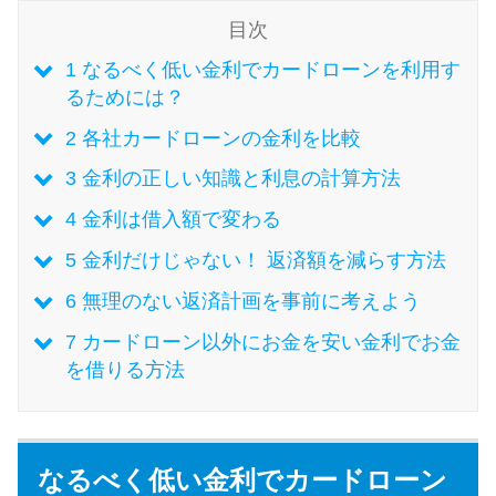
目次
特集ページ一覧
1
なるべく低い金利でカードローンを利用す
るためには？
種類や特徴で探す
2
各社カードローンの金利を比較
3
金利の正しい知識と利息の計算方法
銀行カードローンを選ぶべき4つ
の理由
4
金利は借入額で変わる
5
金利だけじゃない！ 返済額を減らす方法
無利息期間を利用して利息0円で
6
無理のない返済計画を事前に考えよう
お金を借りる3つのポイント
7
カードローン以外にお金を安い金利でお金
を借りる方法
種類・特徴別一覧
その他コラム
なるべく低い金利でカードローン