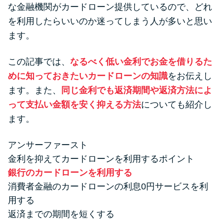
便利なコンテンツ
な金融機関がカードローン提供しているので、どれ
を利用したらいいのか迷ってしまう人が多いと思い
カードローン診断
ます。
この記事では、
なるべく低い金利でお金を借りるた
カードローンQ&A
めに知っておきたいカードローンの知識
をお伝えし
特集ページ
ます。また、
同じ金利でも返済期間や返済方法によ
って支払い金額を安く抑える方法
についても紹介し
リボ払いをそのまま払いきると
ます。
損！
アンサーファースト
金利を抑えてカードローンを利用するポイント
カードローンの見直しで40万円
銀行のカードローンを利用する
得した話
消費者金融のカードローンの利息0円サービスを利
用する
最速！最短40分で借りられるカ
返済までの期間を短くする
ードローン