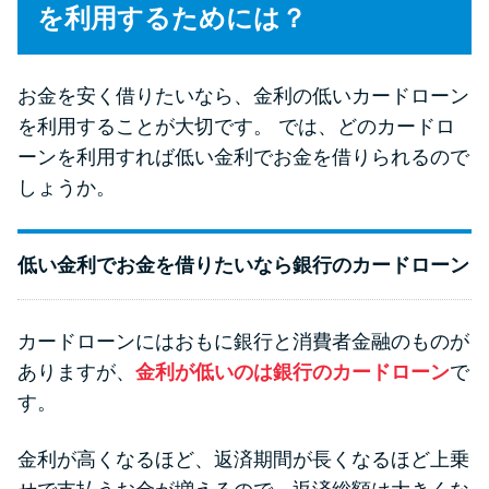
今月の家賃払えない…2ヵ月目に
を利用するためには？
は解決しないと危険な理由と対
処法3つ
お金を安く借りたいなら、金利の低いカードローン
を利用することが大切です。 では、どのカードロ
家賃払えないが強制退去は避け
ーンを利用すれば低い金利でお金を借りられるので
たい…市役所に相談より賢い方
法2選
しょうか。
街金とは？絶対審査通る？借金
低い金利でお金を借りたいなら銀行のカードローン
に悩む人へ街金をおすすめしな
い理由
カードローンにはおもに銀行と消費者金融のものが
ありますが、
金利が低いのは銀行のカードローン
で
質屋でお金を借りるには？年利
す。
やシステムをカードローンと比
較
金利が高くなるほど、返済期間が長くなるほど上乗