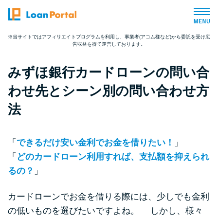
※当サイトではアフィリエイトプログラムを利用し、事業者(アコム様など)から委託を受け広
告収益を得て運営しております。
トップページ
みずほ銀行カードローンの問い合
おすすめコンテンツ
わせ先とシーン別の問い合わせ方
総合人気ランキング
法
とにかくすぐ借りたい方向け
「
できるだけ安い金利でお金を借りたい！
」
「
どのカードローン利用すれば、支払額を抑えられ
バレずに借りたい方向け
るの？
」
審査が不安な方向け
カードローンでお金を借りる際には、少しでも金利
の低いものを選びたいですよね。 しかし、様々