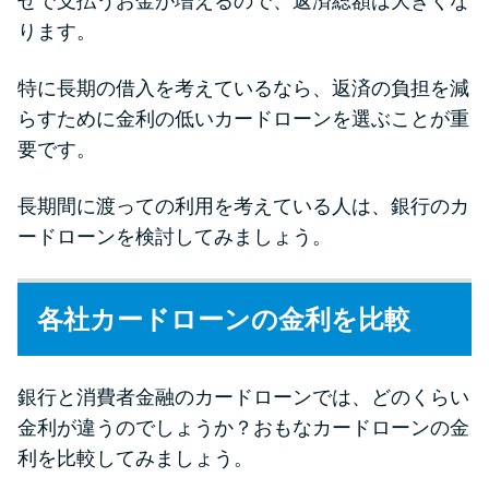
せで支払うお金が増えるので、返済総額は大きくな
未成年でもお金を借りられる？
ります。
学生がお金を借りる方法があ
る？
特に長期の借入を考えているなら、返済の負担を減
らすために金利の低いカードローンを選ぶことが重
学生がお金を借りる方法は？親
要です。
へのバレにくさや将来への影響
を解説
長期間に渡っての利用を考えている人は、銀行のカ
ードローンを検討してみましょう。
ソフト闇金とは？悪質な手口に
は要注意！
各社カードローンの金利を比較
090金融（闇金）からお金を借り
てはいけない理由と借りた場合
銀行と消費者金融のカードローンでは、どのくらい
の対処法
金利が違うのでしょうか？おもなカードローンの金
利を比較してみましょう。