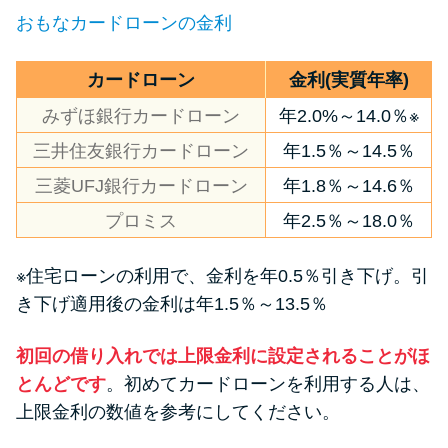
申し込みブラックとは?判断の目
おもなカードローンの金利
安や審査に通らない理由
カードローン
金利(実質年率)
ブラックでもお金を借りるに
は？3つの判断基準と工面法
みずほ銀行カードローン
年2.0%～14.0％※
三井住友銀行カードローン
年1.5％～14.5％
アコムはブラックでも審査に通
三菱UFJ銀行カードローン
年1.8％～14.6％
る？ 自分がブラックか確かめる
プロミス
年2.5％～18.0％
方法
※住宅ローンの利用で、金利を年0.5％引き下げ。引
アコムとレイクどっちがいい
き下げ適用後の金利は年1.5％～13.5％
の？ カードローンの選び方を徹
底解説！
初回の借り入れでは上限金利に設定されることがほ
とんどです
。初めてカードローンを利用する人は、
プロミスの返済方法を徹底解
上限金利の数値を参考にしてください。
説！ もっとも便利でお得な返済