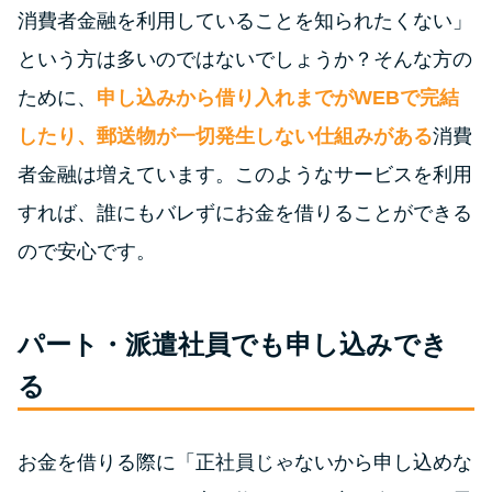
今月の家賃払えない…2ヵ月目に
消費者金融を利用していることを知られたくない」
は解決しないと危険な理由と対
という方は多いのではないでしょうか？そんな方の
処法3つ
ために、
申し込みから借り入れまでがWEBで完結
家賃払えないが強制退去は避け
したり、郵送物が一切発生しない仕組みがある
消費
たい…市役所に相談より賢い方
者金融は増えています。このようなサービスを利用
法2選
すれば、誰にもバレずにお金を借りることができる
ので安心です。
街金とは？絶対審査通る？借金
に悩む人へ街金をおすすめしな
い理由
パート・派遣社員でも申し込みでき
る
質屋でお金を借りるには？年利
やシステムをカードローンと比
較
お金を借りる際に「正社員じゃないから申し込めな