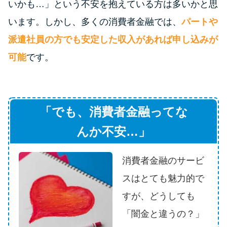
いかも…」という不安を抱えている方は多いかと思
未成年でもお金を借りられる？
学生がお金を借りる方法があ
います。しかし、多くの消費者金融では、
パートや
る？
派遣社員の方でも安定した収入があれば申し込みが
可能
です。
学生がお金を借りる方法は？親
へのバレにくさや将来への影響
を解説
「でも、消費者金融ってな
ソフト闇金とは？悪質な手口に
んか不安…」
は要注意！
消費者金融のサービ
090金融（闇金）からお金を借り
スはとても魅力的で
てはいけない理由と借りた場合
の対処法
すが、どうしても
「闇金と違うの？」