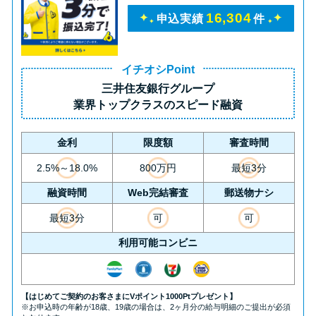
16,304
申込実績
件
イチオシPoint
三井住友銀行グループ
業界トップクラス
のスピード融資
金利
限度額
審査時間
2.5%～18.0%
800万円
最短3分
融資時間
Web完結審査
郵送物ナシ
最短3分
可
可
利用可能コンビニ
【はじめてご契約のお客さまにVポイント1000Ptプレゼント】
※お申込時の年齢が18歳、19歳の場合は、2ヶ月分の給与明細のご提出が必須