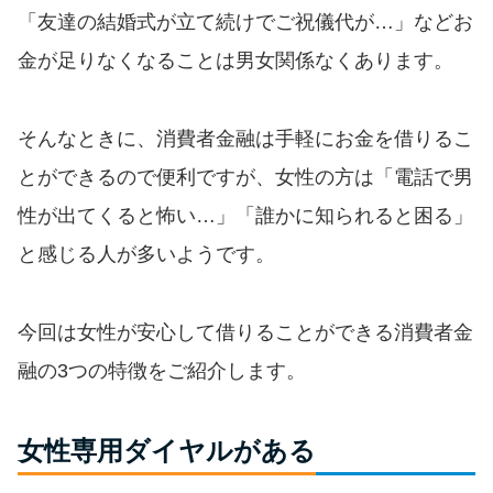
便利なコンテンツ
「友達の結婚式が立て続けでご祝儀代が…」などお
金が足りなくなることは男女関係なくあります。
カードローン診断
カードローンQ&A
そんなときに、消費者金融は手軽にお金を借りるこ
とができるので便利ですが、女性の方は「電話で男
特集ページ
性が出てくると怖い…」「誰かに知られると困る」
と感じる人が多いようです。
リボ払いをそのまま払いきると
損！
今回は女性が安心して借りることができる消費者金
カードローンの見直しで40万円
融の3つの特徴をご紹介します。
得した話
女性専用ダイヤルがある
最速！最短40分で借りられるカ
ードローン