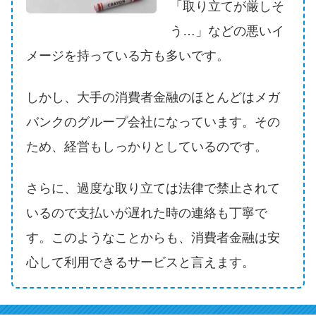
申し込みブラックとは?判断の目
「取り立てが厳しそ
安や審査に通らない理由
う…」などの悪いイ
メージを持っている方も多いです。
ブラックでもお金を借りるに
は？3つの判断基準と工面法
しかし、大手の消費者金融のほとんどはメガ
バンクのグループ会社になっています。その
アコムはブラックでも審査に通
る？ 自分がブラックか確かめる
ため、経営もしっかりとしているのです。
方法
さらに、過度な取り立ては法律で禁止されて
アコムとレイクどっちがいい
いるので支払いが遅れた時の連絡も丁寧で
の？ カードローンの選び方を徹
す。このようなことからも、消費者金融は安
底解説！
心して利用できるサービスと言えます。
プロミスの返済方法を徹底解
説！ もっとも便利でお得な返済