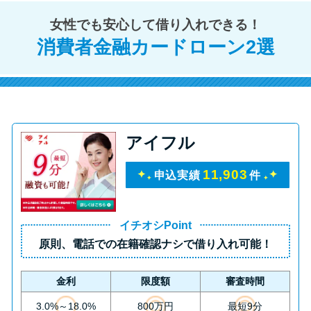
方法はどれ？
女性でも安心して借り入れできる！
消費者金融カードローン2選
年収が低い＆他社借入があると
落ちる？バンクイックの口コミ
を分析
みずほ銀行カードローンの問い
アイフル
合わせ先とシーン別の問い合わ
せ方法
11,903
申込実績
件
イチオシPoint
原則、
電話での在籍確認ナシ
で借り入れ可能！
金利
限度額
審査時間
3.0%～18.0%
800万円
最短9分