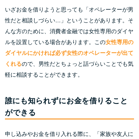
いざお金を借りようと思っても「オペレーターが男
特集ページ一覧
性だと相談しづらい…」ということがあります。そ
んな方のために、消費者金融では女性専用のダイヤ
種類や特徴で探す
ルを設置している場合があります。この
女性専用の
銀行カードローンを選ぶべき4つ
ダイヤルにかければ必ず女性のオペレーターが出て
の理由
くれる
ので、男性だとちょっと話づらいことでも気
軽に相談することができます。
無利息期間を利用して利息0円で
お金を借りる3つのポイント
誰にも知られずにお金を借りること
種類・特徴別一覧
ができる
その他コラム
申し込みやお金を借り入れる際に、「家族や友人に