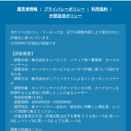
運営者情報
プライバシーポリシー
利用規約
外部送信ポリシー
当サイトの口コミ・ランキングは、以下の調査内容により算出された
評価点に基づいています。
※2020年7月現在の実績です
【調査概要】
・調査企画：株式会社キュービック メディア第一事業部 カードロ
ーンチーム
・調査目的：カードローンサービスをユーザー評価に基づいて紹介す
るため
・調査方法：株式会社ポップインサイトによるインターネットリサー
チ
・調査対象：ポップインサイトのガイドモニタの内、カードローンを
利用中または過去に利用したことのあるユーザー
・有効回答数=1,911
・調査期間：2020/05/26～2020/06/02
・質問項目：各カードローン会社の「総合的に判断した満足度」につ
いて5段階で教えてください。
・評価点数算出方法：評価点数は以下を乗算 とても良い＝5点 良い＝
4点 ふつう＝3点 悪い＝2点 とても悪い＝1点
調査の詳細はこちら