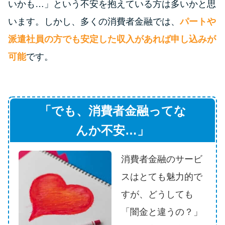
いかも…」という不安を抱えている方は多いかと思
未成年でもお金を借りられる？
学生がお金を借りる方法があ
います。しかし、多くの消費者金融では、
パートや
る？
派遣社員の方でも安定した収入があれば申し込みが
可能
です。
学生がお金を借りる方法は？親
へのバレにくさや将来への影響
を解説
「でも、消費者金融ってな
ソフト闇金とは？悪質な手口に
んか不安…」
は要注意！
消費者金融のサービ
090金融（闇金）からお金を借り
スはとても魅力的で
てはいけない理由と借りた場合
の対処法
すが、どうしても
「闇金と違うの？」