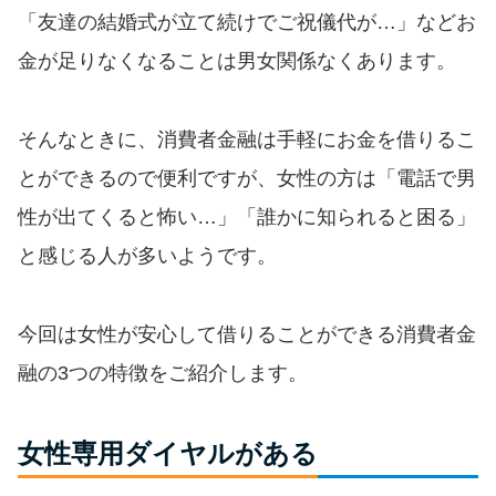
便利なコンテンツ
「友達の結婚式が立て続けでご祝儀代が…」などお
金が足りなくなることは男女関係なくあります。
カードローン診断
カードローンQ&A
そんなときに、消費者金融は手軽にお金を借りるこ
とができるので便利ですが、女性の方は「電話で男
特集ページ
性が出てくると怖い…」「誰かに知られると困る」
と感じる人が多いようです。
リボ払いをそのまま払いきると
損！
今回は女性が安心して借りることができる消費者金
カードローンの見直しで40万円
融の3つの特徴をご紹介します。
得した話
女性専用ダイヤルがある
最速！最短40分で借りられるカ
ードローン