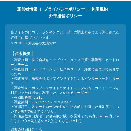
運営者情報
プライバシーポリシー
利用規約
外部送信ポリシー
当サイトの口コミ・ランキングは、以下の調査内容により算出された
評価点に基づいています。
※2020年7月現在の実績です
【調査概要】
・調査企画：株式会社キュービック メディア第一事業部 カードロ
ーンチーム
・調査目的：カードローンサービスをユーザー評価に基づいて紹介す
るため
・調査方法：株式会社ポップインサイトによるインターネットリサー
チ
・調査対象：ポップインサイトのガイドモニタの内、カードローンを
利用中または過去に利用したことのあるユーザー
・有効回答数=1,911
・調査期間：2020/05/26～2020/06/02
・質問項目：各カードローン会社の「総合的に判断した満足度」につ
いて5段階で教えてください。
・評価点数算出方法：評価点数は以下を乗算 とても良い＝5点 良い＝
4点 ふつう＝3点 悪い＝2点 とても悪い＝1点
調査の詳細はこちら