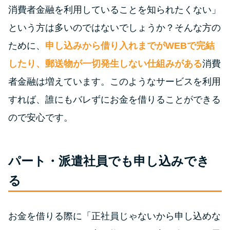
今月の家賃払えない…2ヵ月目に
消費者金融を利用していることを知られたくない」
は解決しないと危険な理由と対
という方は多いのではないでしょうか？そんな方の
処法3つ
ために、
申し込みから借り入れまでがWEBで完結
家賃払えないが強制退去は避け
したり、郵送物が一切発生しない仕組みがある
消費
たい…市役所に相談より賢い方
者金融は増えています。このようなサービスを利用
法2選
すれば、誰にもバレずにお金を借りることができる
ので安心です。
街金とは？絶対審査通る？借金
に悩む人へ街金をおすすめしな
い理由
パート・派遣社員でも申し込みでき
る
質屋でお金を借りるには？年利
やシステムをカードローンと比
較
お金を借りる際に「正社員じゃないから申し込めな