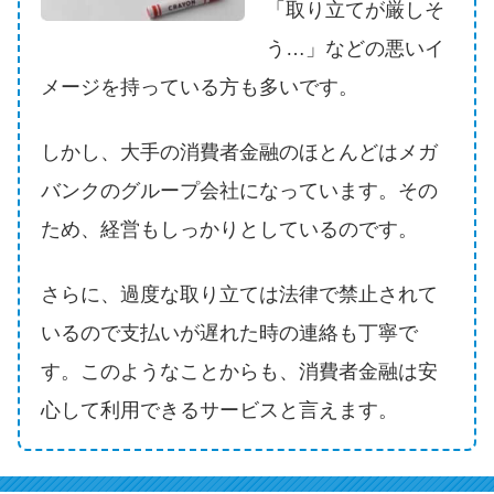
申し込みブラックとは?判断の目
「取り立てが厳しそ
安や審査に通らない理由
う…」などの悪いイ
メージを持っている方も多いです。
ブラックでもお金を借りるに
は？3つの判断基準と工面法
しかし、大手の消費者金融のほとんどはメガ
バンクのグループ会社になっています。その
アコムはブラックでも審査に通
る？ 自分がブラックか確かめる
ため、経営もしっかりとしているのです。
方法
さらに、過度な取り立ては法律で禁止されて
アコムとレイクどっちがいい
いるので支払いが遅れた時の連絡も丁寧で
の？ カードローンの選び方を徹
す。このようなことからも、消費者金融は安
底解説！
心して利用できるサービスと言えます。
プロミスの返済方法を徹底解
説！ もっとも便利でお得な返済