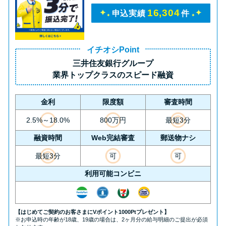
16,304
申込実績
件
イチオシPoint
三井住友銀行グループ
業界トップクラス
のスピード融資
金利
限度額
審査時間
2.5%～18.0%
800万円
最短3分
融資時間
Web完結審査
郵送物ナシ
最短3分
可
可
利用可能コンビニ
【はじめてご契約のお客さまにVポイント1000Ptプレゼント】
※お申込時の年齢が18歳、19歳の場合は、2ヶ月分の給与明細のご提出が必須