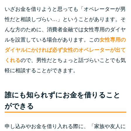
いざお金を借りようと思っても「オペレーターが男
特集ページ一覧
性だと相談しづらい…」ということがあります。そ
んな方のために、消費者金融では女性専用のダイヤ
種類や特徴で探す
ルを設置している場合があります。この
女性専用の
銀行カードローンを選ぶべき4つ
ダイヤルにかければ必ず女性のオペレーターが出て
の理由
くれる
ので、男性だとちょっと話づらいことでも気
軽に相談することができます。
無利息期間を利用して利息0円で
お金を借りる3つのポイント
誰にも知られずにお金を借りること
種類・特徴別一覧
ができる
その他コラム
申し込みやお金を借り入れる際に、「家族や友人に