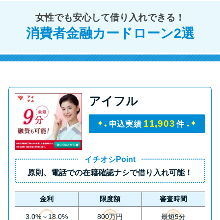
方法はどれ？
女性でも安心して借り入れできる！
消費者金融カードローン2選
年収が低い＆他社借入があると
落ちる？バンクイックの口コミ
を分析
みずほ銀行カードローンの問い
アイフル
合わせ先とシーン別の問い合わ
せ方法
11,903
申込実績
件
イチオシPoint
原則、
電話での在籍確認ナシ
で借り入れ可能！
金利
限度額
審査時間
3.0%～18.0%
800万円
最短9分