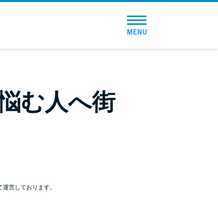
トップページ
おすすめコンテンツ
総合人気ランキング
悩む人へ街
とにかくすぐ借りたい方向け
バレずに借りたい方向け
審査が不安な方向け
便利なコンテンツ
て運営しております。
カードローン診断