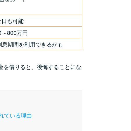
種類・特徴別一覧
土日も可能
その他コラム
0～800万円
今月の家賃払えない…2ヵ月目には解決しない
利息期間を利用できるかも
と危険な理由と対処法3つ
家賃払えないが強制退去は避けたい…市役所に
金を借りると、後悔することにな
相談より賢い方法2選
街金とは？絶対審査通る？借金に悩む人へ街金
をおすすめしない理由
質屋でお金を借りるには？年利やシステムをカ
れている理由
ードローンと比較