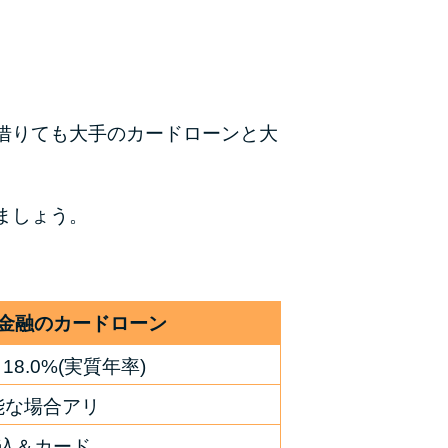
カードローンQ&A
特集ページ
リボ払いをそのまま払いきると損！
借りても大手のカードローンと大
カードローンの見直しで40万円得した話
ましょう。
最速！最短40分で借りられるカードローン
特集ページ一覧
種類や特徴で探す
金融のカードローン
～18.0%(実質年率)
銀行カードローンを選ぶべき4つの理由
能な場合アリ
無利息期間を利用して利息0円でお金を借りる3
つのポイント
込＆カード