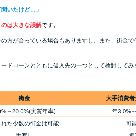
て聞いたけど…」
うのは大きな誤解
です。
ンの方が合っている場合もありますし、また、街金で
カードローンとともに借入先の一つとして検討してみ
街金
大手消費者
.0%～20.0%(実質年率)
年3.0%
られた少数の街金は可能
可
手渡し
振