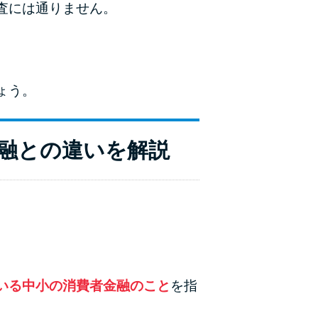
査には通りません。
ラックか確かめる方法
アコムとレイクどっちがいいの？ カードロー
ンの選び方を徹底解説！
ょう。
プロミスの返済方法を徹底解説！ もっとも便
利でお得な返済方法はどれ？
融との違いを解説
年収が低い＆他社借入があると落ちる？バンク
イックの口コミを分析
みずほ銀行カードローンの問い合わせ先とシー
ン別の問い合わせ方法
いる中小の消費者金融のこと
を指