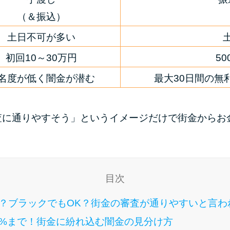
（＆振込）
土日不可が多い
初回10～30万円
50
名度が低く闇金が潜む
最大30日間の無
査に通りやすそう」というイメージだけで街金からお
目次
？ブラックでもOK？街金の審査が通りやすいと言わ
0%まで！街金に紛れ込む闇金の見分け方