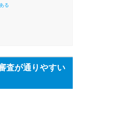
未成年でもお金を借りられる？学生がお金を借
ある
りる方法がある？
学生がお金を借りる方法は？親へのバレにくさ
や将来への影響を解説
ソフト闇金とは？悪質な手口には要注意！
090金融（闇金）からお金を借りてはいけない
理由と借りた場合の対処法
審査が通りやすい
申し込みブラックとは?判断の目安や審査に通
らない理由
ブラックでもお金を借りるには？3つの判断基
準と工面法
アコムはブラックでも審査に通る？ 自分がブ