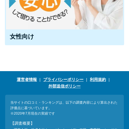
未成年でもお金を借りられる？
学生がお金を借りる方法があ
る？
女性向け
学生がお金を借りる方法は？親
へのバレにくさや将来への影響
を解説
ソフト闇金とは？悪質な手口に
は要注意！
運営者情報
プライバシーポリシー
利用規約
外部送信ポリシー
090金融（闇金）からお金を借り
当サイトの口コミ・ランキングは、以下の調査内容により算出された
てはいけない理由と借りた場合
評価点に基づいています。
の対処法
※2020年7月現在の実績です
【調査概要】