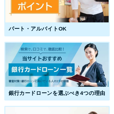
特集ページ一覧
パート・アルバイトOK
種類や特徴で探す
銀行カードローンを選ぶべき4つ
の理由
無利息期間を利用して利息0円で
お金を借りる3つのポイント
種類・特徴別一覧
銀行カードローンを選ぶべき4つの理由
その他コラム