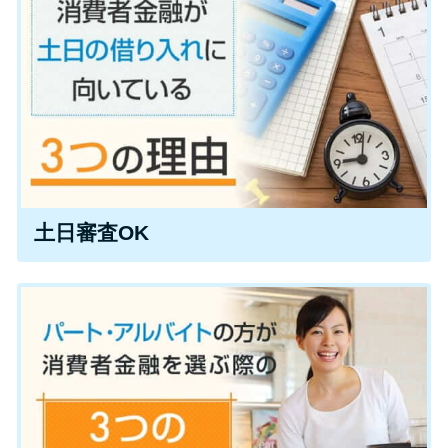
便利なコンテンツ
カードローン診断
カードローンQ&A
特集ページ
土日審査OK
リボ払いをそのまま払いきると
損！
カードローンの見直しで40万円
得した話
最速！最短40分で借りられるカ
ードローン