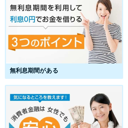
今月の家賃払えない…2ヵ月目に
は解決しないと危険な理由と対
処法3つ
家賃払えないが強制退去は避け
たい…市役所に相談より賢い方
法2選
街金とは？絶対審査通る？借金
無利息期間がある
に悩む人へ街金をおすすめしな
い理由
質屋でお金を借りるには？年利
やシステムをカードローンと比
較