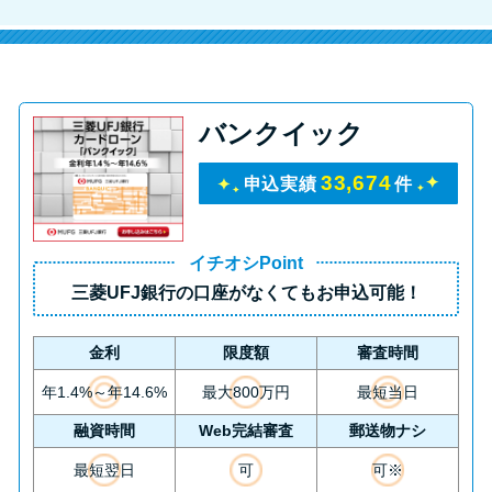
バンクイック
33,674
申込実績
件
イチオシPoint
三菱UFJ銀行の口座がなくてもお申込可能！
金利
限度額
審査時間
年1.4%～年14.6%
最大800万円
最短当日
融資時間
Web完結審査
郵送物ナシ
最短翌日
可
可※