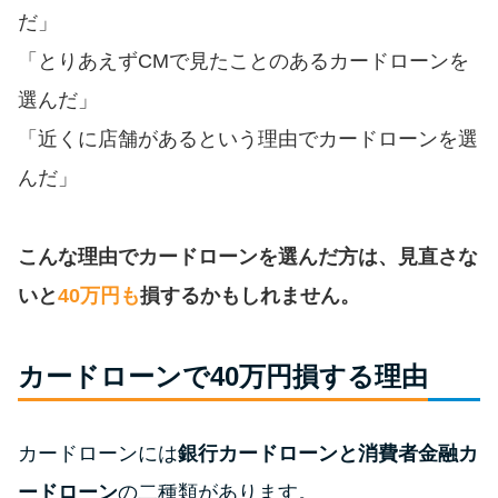
便利なコンテンツ
だ」
「とりあえずCMで見たことのあるカードローンを
カードローン診断
選んだ」
「近くに店舗があるという理由でカードローンを選
カードローンQ&A
んだ」
特集ページ
こんな理由でカードローンを選んだ方は、見直さな
リボ払いをそのまま払いきると
損！
いと
40万円も
損するかもしれません。
カードローンの見直しで40万円
カードローンで40万円損する理由
得した話
カードローンには
銀行カードローンと消費者金融カ
最速！最短40分で借りられるカ
ードローン
ードローン
の二種類があります。