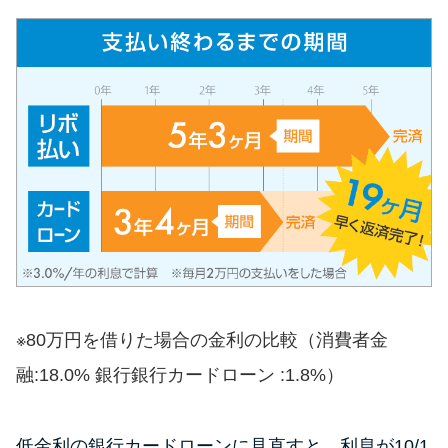
未成年でもお金を借りられる？
学生がお金を借りる方法があ
る？
学生がお金を借りる方法は？親
へのバレにくさや将来への影響
を解説
ソフト闇金とは？悪質な手口に
は要注意！
090金融（闇金）からお金を借り
※80万円を借りた場合の金利の比較（消費者金
てはいけない理由と借りた場合
融:18.0% 銀行銀行カードローン :1.8%）
の対処法
低金利の銀行カードローンに見直すと、利息が10/1