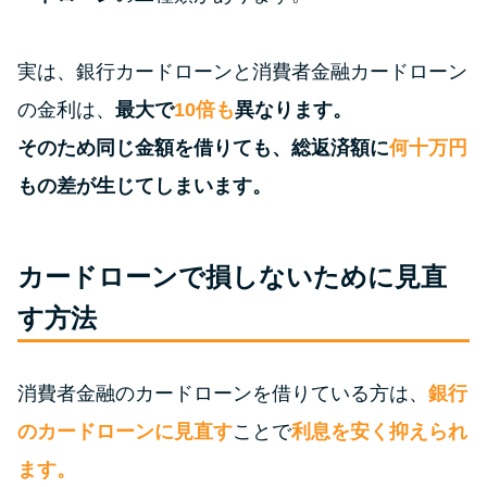
特集ページ一覧
実は、銀行カードローンと消費者金融カードローン
の金利は、
最大で
10倍も
異なります。
種類や特徴で探す
そのため同じ金額を借りても、総返済額に
何十万円
銀行カードローンを選ぶべき4つ
もの差が生じてしまいます。
の理由
カードローンで損しないために見直
無利息期間を利用して利息0円で
お金を借りる3つのポイント
す方法
種類・特徴別一覧
消費者金融のカードローンを借りている方は、
銀行
のカードローンに見直す
ことで
利息を安く抑えられ
その他コラム
ます。