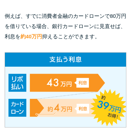
今月の家賃払えない…2ヵ月目に
は解決しないと危険な理由と対
例えば、すでに消費者金融のカードローンで80万円
処法3つ
を借りている場合、銀行カードローンに見直せば、
家賃払えないが強制退去は避け
利息を
約40万円
抑えることができます。
たい…市役所に相談より賢い方
法2選
街金とは？絶対審査通る？借金
に悩む人へ街金をおすすめしな
い理由
質屋でお金を借りるには？年利
やシステムをカードローンと比
較