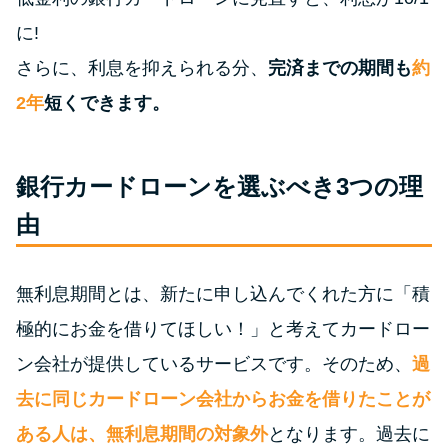
申し込みブラックとは?判断の目
安や審査に通らない理由
に!
さらに、利息を抑えられる分、
完済までの期間も
約
ブラックでもお金を借りるに
2年
短くできます。
は？3つの判断基準と工面法
アコムはブラックでも審査に通
銀行カードローンを選ぶべき3つの理
る？ 自分がブラックか確かめる
由
方法
アコムとレイクどっちがいい
無利息期間とは、新たに申し込んでくれた方に「積
の？ カードローンの選び方を徹
極的にお金を借りてほしい！」と考えてカードロー
底解説！
ン会社が提供しているサービスです。そのため、
過
去に同じカードローン会社からお金を借りたことが
プロミスの返済方法を徹底解
説！ もっとも便利でお得な返済
ある人は、無利息期間の対象外
となります。過去に