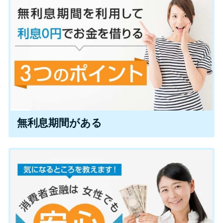
今月の家賃払えない…2ヵ月目に
は解決しないと危険な理由と対
処法3つ
家賃払えないが強制退去は避け
たい…市役所に相談より賢い方
法2選
街金とは？絶対審査通る？借金
無利息期間がある
に悩む人へ街金をおすすめしな
い理由
質屋でお金を借りるには？年利
やシステムをカードローンと比
較