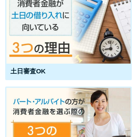
便利なコンテンツ
カードローン診断
カードローンQ&A
特集ページ
土日審査OK
リボ払いをそのまま払いきると
損！
カードローンの見直しで40万円
得した話
最速！最短40分で借りられるカ
ードローン