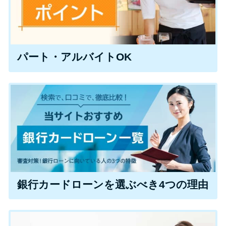
特集ページ一覧
パート・アルバイトOK
種類や特徴で探す
銀行カードローンを選ぶべき4つ
の理由
無利息期間を利用して利息0円で
お金を借りる3つのポイント
種類・特徴別一覧
銀行カードローンを選ぶべき4つの理由
その他コラム