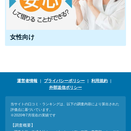
未成年でもお金を借りられる？
学生がお金を借りる方法があ
る？
女性向け
学生がお金を借りる方法は？親
へのバレにくさや将来への影響
を解説
ソフト闇金とは？悪質な手口に
は要注意！
運営者情報
プライバシーポリシー
利用規約
外部送信ポリシー
090金融（闇金）からお金を借り
当サイトの口コミ・ランキングは、以下の調査内容により算出された
てはいけない理由と借りた場合
評価点に基づいています。
の対処法
※2020年7月現在の実績です
【調査概要】