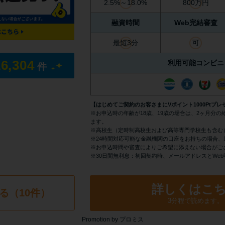
2.5%～18.0%
800万円
融資時間
Web完結審査
最短3分
可
16,304
利用可能コンビニ
件
【はじめてご契約のお客さまにVポイント1000Ptプレ
※お申込時の年齢が18歳、19歳の場合は、2ヶ月分
ます。
※高校生（定時制高校生および高等専門学校生も含む
※24時間対応可能な金融機関の口座をお持ちの場合、
※お申込時間や審査によりご希望に添えない場合がご
※30日間無利息：初回契約時、メールアドレスとWe
詳しくはこ
る（10件）
3分程で読めます。
Promotion by プロミス