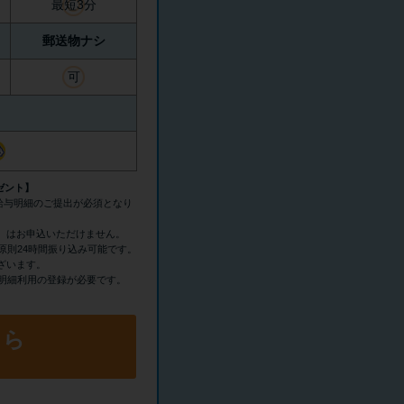
最短3分
郵送物ナシ
可
ゼント】
の給与明細のご提出が必須となり
）はお申込いただけません。
原則24時間振り込み可能です。
ざいます。
b明細利用の登録が必要です。
ちら