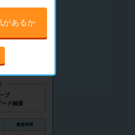
ちら
気があるか
t
ープ
ピード融資
審査時間