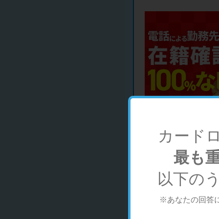
カード
最も
申込実績
以下の
※あなたの回答