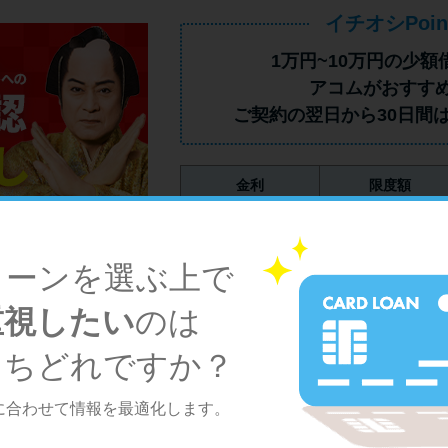
イチオシPoin
1万円~10万円の少額
アコムがおすす
ご契約の翌日から30日間
金利
限度額
2.4%～17.9%
800万円
融資時間
Web完結審査
ローンを選ぶ上で
最短20分（※1）
可
重視したい
のは
13,889
件
利用可能コンビニ
うちどれですか？
に合わせて情報を最適化します。
※1 お申込時間や審査によりご希望に添えない場合
※2 アコムでのご契約が初めてのお客さま