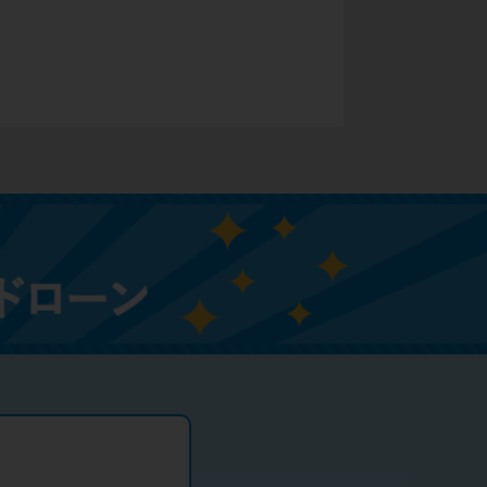
未成年でもお金を借りられる？学生がお金を借
りる方法がある？
学生がお金を借りる方法は？親へのバレにくさ
や将来への影響を解説
ソフト闇金とは？悪質な手口には要注意！
090金融（闇金）からお金を借りてはいけない
理由と借りた場合の対処法
申し込みブラックとは?判断の目安や審査に通
らない理由
ブラックでもお金を借りるには？3つの判断基
準と工面法
アコムはブラックでも審査に通る？ 自分がブ