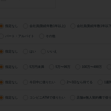
指定なし
会社員(勤続年数1年以上)
会社員(勤続年数1年以下
パート・アルバイト
その他
指定なし
はい
いいえ
指定なし
5万円未満
5万〜99万
100万〜499万
指定なし
今日中に借りたい
2〜3日なら待てる
1週
指定なし
コンビニATMで借りたい
店舗or無人契約機で借