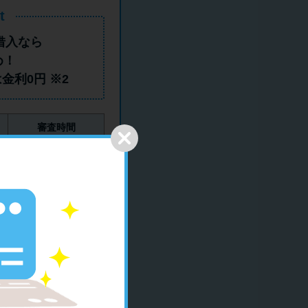
ラックか確かめる方法
t
借入
なら
アコムとレイクどっちがいいの？ カードロー
め！
ンの選び方を徹底解説！
は
金利0円
※2
プロミスの返済方法を徹底解説！ もっとも便
利でお得な返済方法はどれ？
審査時間
年収が低い＆他社借入があると落ちる？バンク
最短20分（※1）
イックの口コミを分析
郵送物ナシ
みずほ銀行カードローンの問い合わせ先とシー
原則なし
ン別の問い合わせ方法
がございます。