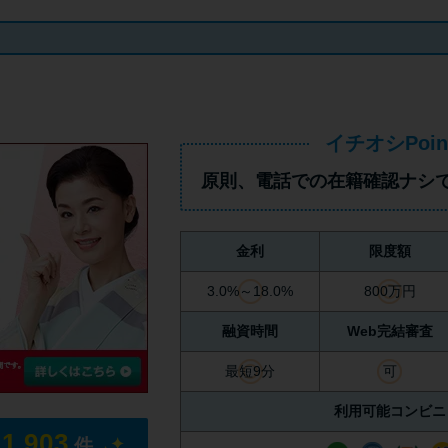
イチオシPoin
原則、
電話での在籍確認ナシ
金利
限度額
3.0%～18.0%
800万円
融資時間
Web完結審査
最短9分
可
利用可能コンビニ
11,903
件