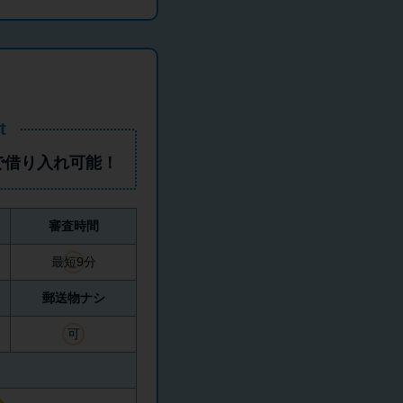
t
で借り入れ可能！
審査時間
最短9分
郵送物ナシ
可