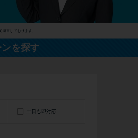
カードローンQ&A
特集ページ
て運営しております。
リボ払いをそのまま払いきると損！
ーンを探す
カードローンの見直しで40万円得した話
最速！最短40分で借りられるカードローン
特集ページ一覧
種類や特徴で探す
土日も即対応
銀行カードローンを選ぶべき4つの理由
無利息期間を利用して利息0円でお金を借りる3
つのポイント