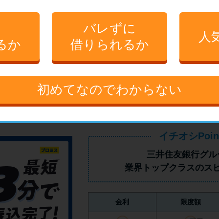
に
バレずに
詳しくはこ
人
る（10件）
るか
借りられるか
3分程で読めます。
Promotion by アコム
初めてなのでわからない
イチオシPoin
三井住友銀行グル
業界トップクラス
のス
金利
限度額