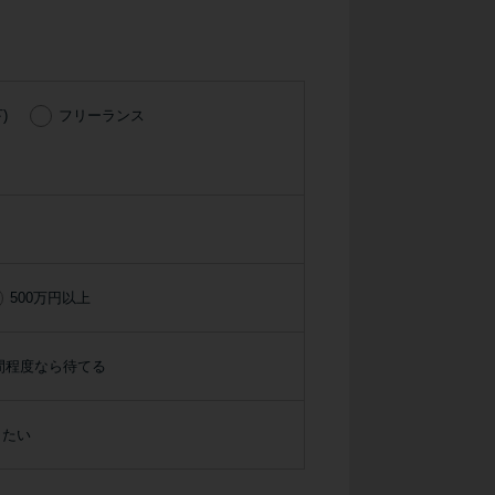
種類・特徴別一覧
その他コラム
)
フリーランス
今月の家賃払えない…2ヵ月目には解決しない
と危険な理由と対処法3つ
家賃払えないが強制退去は避けたい…市役所に
相談より賢い方法2選
500万円以上
街金とは？絶対審査通る？借金に悩む人へ街金
をおすすめしない理由
間程度なら待てる
質屋でお金を借りるには？年利やシステムをカ
りたい
ードローンと比較