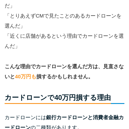
便利なコンテンツ
だ」
「とりあえずCMで見たことのあるカードローンを
カードローン診断
選んだ」
「近くに店舗があるという理由でカードローンを選
カードローンQ&A
んだ」
特集ページ
こんな理由でカードローンを選んだ方は、見直さな
リボ払いをそのまま払いきると
損！
いと
40万円も
損するかもしれません。
カードローンの見直しで40万円
カードローンで40万円損する理由
得した話
カードローンには
銀行カードローンと消費者金融カ
最速！最短40分で借りられるカ
ードローン
ードローン
の二種類があります。