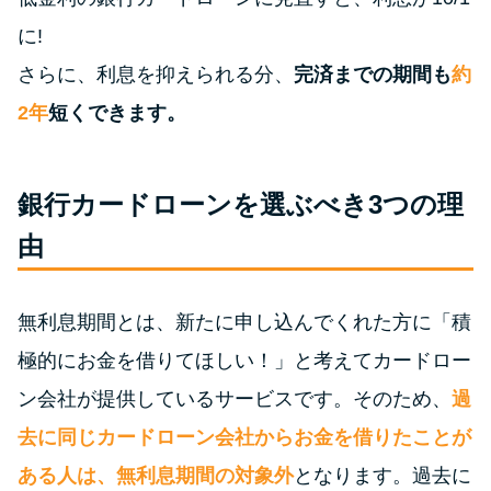
申し込みブラックとは?判断の目
安や審査に通らない理由
に!
さらに、利息を抑えられる分、
完済までの期間も
約
ブラックでもお金を借りるに
2年
短くできます。
は？3つの判断基準と工面法
アコムはブラックでも審査に通
銀行カードローンを選ぶべき3つの理
る？ 自分がブラックか確かめる
由
方法
アコムとレイクどっちがいい
無利息期間とは、新たに申し込んでくれた方に「積
の？ カードローンの選び方を徹
極的にお金を借りてほしい！」と考えてカードロー
底解説！
ン会社が提供しているサービスです。そのため、
過
去に同じカードローン会社からお金を借りたことが
プロミスの返済方法を徹底解
説！ もっとも便利でお得な返済
ある人は、無利息期間の対象外
となります。過去に