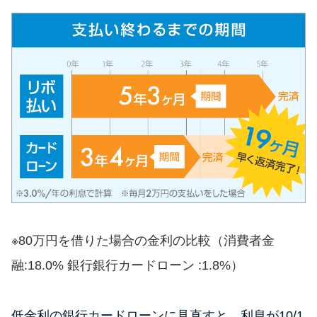
未成年でもお金を借りられる？
学生がお金を借りる方法があ
る？
学生がお金を借りる方法は？親
へのバレにくさや将来への影響
を解説
ソフト闇金とは？悪質な手口に
は要注意！
090金融（闇金）からお金を借り
※80万円を借りた場合の金利の比較（消費者金
てはいけない理由と借りた場合
融:18.0% 銀行銀行カードローン :1.8%）
の対処法
低金利の銀行カードローンに見直すと、利息が10/1