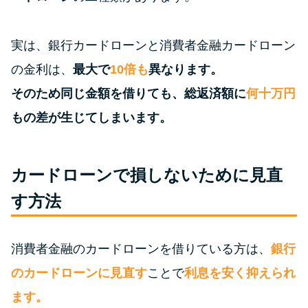
特集ページ一覧
実は、銀行カードローンと消費者金融カードローン
の金利は、
最大で
10倍も
異なります。
種類や特徴で探す
そのため同じ金額を借りても、総返済額に
何十万円
銀行カードローンを選ぶべき4つ
もの差が生じてしまいます。
の理由
カードローンで損しないために見直
無利息期間を利用して利息0円で
お金を借りる3つのポイント
す方法
種類・特徴別一覧
消費者金融のカードローンを借りている方は、
銀行
のカードローンに見直す
ことで
利息を安く抑えられ
その他コラム
ます。