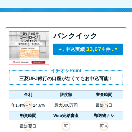
バンクイック
33,674
申込実績
件
イチオシPoint
三菱UFJ銀行の口座がなくてもお申込可能！
金利
限度額
審査時間
年1.4%～年14.6%
最大800万円
最短当日
融資時間
Web完結審査
郵送物ナシ
最短翌日
可
可※