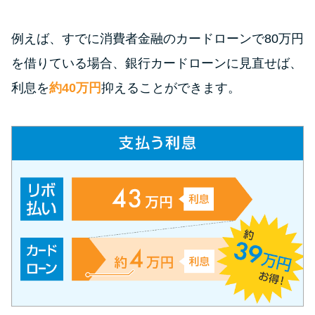
今月の家賃払えない…2ヵ月目に
は解決しないと危険な理由と対
例えば、すでに消費者金融のカードローンで80万円
処法3つ
を借りている場合、銀行カードローンに見直せば、
家賃払えないが強制退去は避け
利息を
約40万円
抑えることができます。
たい…市役所に相談より賢い方
法2選
街金とは？絶対審査通る？借金
に悩む人へ街金をおすすめしな
い理由
質屋でお金を借りるには？年利
やシステムをカードローンと比
較