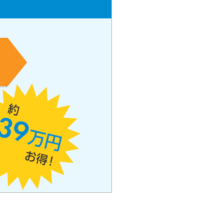
ラックか確かめる方法
アコムとレイクどっちがいいの？ カードロー
ンの選び方を徹底解説！
プロミスの返済方法を徹底解説！ もっとも便
利でお得な返済方法はどれ？
年収が低い＆他社借入があると落ちる？バンク
イックの口コミを分析
みずほ銀行カードローンの問い合わせ先とシー
ン別の問い合わせ方法