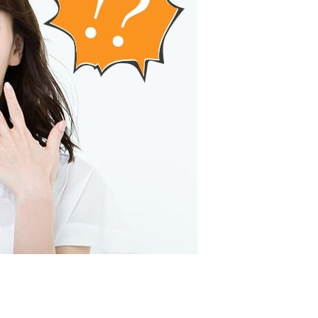
カードローンQ&A
特集ページ
リボ払いをそのまま払いきると損！
カードローンの見直しで40万円得した話
最速！最短40分で借りられるカードローン
特集ページ一覧
種類や特徴で探す
銀行カードローンを選ぶべき4つの理由
無利息期間を利用して利息0円でお金を借りる3
つのポイント