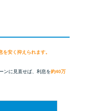
未成年でもお金を借りられる？学生がお金を借
りる方法がある？
学生がお金を借りる方法は？親へのバレにくさ
や将来への影響を解説
ソフト闇金とは？悪質な手口には要注意！
090金融（闇金）からお金を借りてはいけない
息を安く抑えられます。
理由と借りた場合の対処法
申し込みブラックとは?判断の目安や審査に通
ーンに見直せば、利息を
約40万
らない理由
ブラックでもお金を借りるには？3つの判断基
準と工面法
アコムはブラックでも審査に通る？ 自分がブ