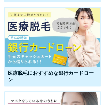
便利なコンテンツ
カードローン診断
カードローンQ&A
特集ページ
リボ払いをそのまま払いきると
損！
医療脱毛におすすめな銀行カードロー
カードローンの見直しで40万円
ン
得した話
最速！最短40分で借りられるカ
ードローン