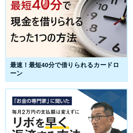
申し込みブラックとは?判断の目
安や審査に通らない理由
ブラックでもお金を借りるに
は？3つの判断基準と工面法
アコムはブラックでも審査に通
る？ 自分がブラックか確かめる
最速！最短40分で借りられるカードロ
方法
ーン
アコムとレイクどっちがいい
の？ カードローンの選び方を徹
底解説！
プロミスの返済方法を徹底解
説！ もっとも便利でお得な返済