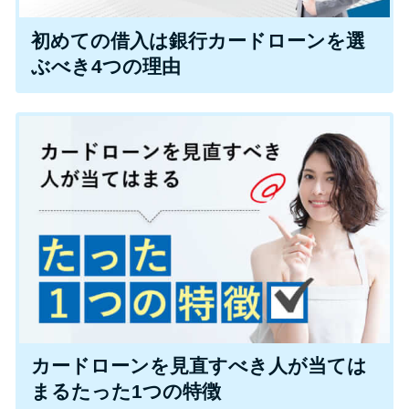
今月の家賃払えない…2ヵ月目に
は解決しないと危険な理由と対
初めての借入は銀行カードローンを選
処法3つ
ぶべき4つの理由
家賃払えないが強制退去は避け
たい…市役所に相談より賢い方
法2選
街金とは？絶対審査通る？借金
に悩む人へ街金をおすすめしな
い理由
質屋でお金を借りるには？年利
やシステムをカードローンと比
カードローンを見直すべき人が当ては
較
まるたった1つの特徴