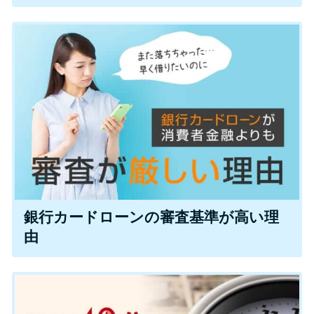
未成年でもお金を借りられる？
学生がお金を借りる方法があ
る？
学生がお金を借りる方法は？親
へのバレにくさや将来への影響
を解説
ソフト闇金とは？悪質な手口に
は要注意！
銀行カードローンの審査基準が高い理
090金融（闇金）からお金を借り
由
てはいけない理由と借りた場合
の対処法