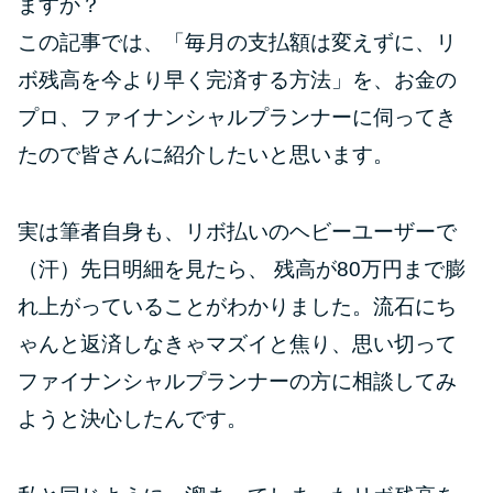
ますか？
この記事では、「毎月の支払額は変えずに、リ
特集ページ一覧
ボ残高を今より早く完済する方法」を、お金の
プロ、ファイナンシャルプランナーに伺ってき
種類や特徴で探す
たので皆さんに紹介したいと思います。
銀行カードローンを選ぶべき4つ
の理由
実は筆者自身も、リボ払いのヘビーユーザーで
（汗）先日明細を見たら、 残高が80万円まで膨
無利息期間を利用して利息0円で
れ上がっていることがわかりました。流石にち
お金を借りる3つのポイント
ゃんと返済しなきゃマズイと焦り、思い切って
種類・特徴別一覧
ファイナンシャルプランナーの方に相談してみ
ようと決心したんです。
その他コラム