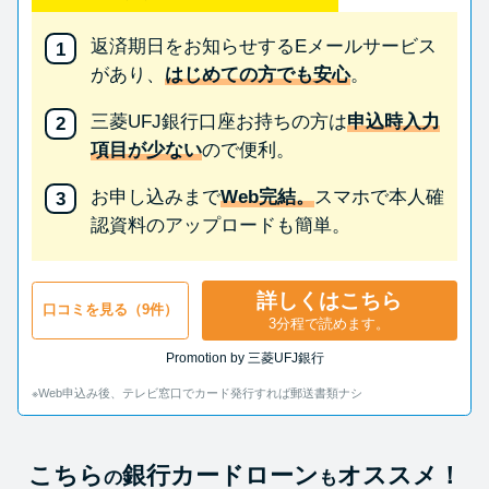
返済期日をお知らせするEメールサービス
があり、
はじめての方でも安心
。
三菱UFJ銀行口座お持ちの方は
申込時入力
項目が少ない
ので便利。
お申し込みまで
Web完結。
スマホで本人確
認資料のアップロードも簡単。
詳しくはこちら
口コミを見る（9件）
3分程で読めます。
Promotion by 三菱UFJ銀行
※Web申込み後、テレビ窓口でカード発行すれば郵送書類ナシ
こちら
銀行カードローン
オススメ！
の
も