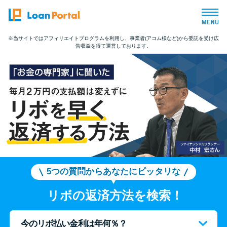
※当サイトではアフィリエイトプログラムを利用し、事業者(アコム様など)から委託を受け広
告収益を得て運営しております。
トップページ
おすすめコンテンツ
総合人気ランキング
とにかくすぐ借りたい方向け
バレずに借りたい方向け
5つの質問からあなたにピッタリな
リボの返済方法を検索！
審査が不安な方向け
今のリボ払い金利は年何％？