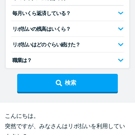
便利なコンテンツ
毎月いくら返済している？
カードローン診断
リボ払いの残高はいくら？
カードローンQ&A
リボ払いはどのぐらい続けた？
特集ページ
職業は？
リボ払いをそのまま払いきると
損！
検索
カードローンの見直しで40万円
得した話
こんにちは。
最速！最短40分で借りられるカ
突然ですが、みなさんはリボ払いを利用してい
ードローン