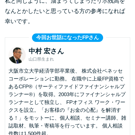
私と同じように、溜まってしまったリボ残高を
今月の家賃払えない…2ヵ月目に
は解決しないと危険な理由と対
なんとかしたいと思っている方の参考になれば
処法3つ
幸いです。
家賃払えないが強制退去は避け
今回お世話になったFPさん
たい…市役所に相談より賢い方
中村 宏さん
法2選
山口県生まれ
街金とは？絶対審査通る？借金
大阪市立大学経済学部卒業後、 株式会社ベネッセ
に悩む人へ街金をおすすめしな
コーポレーションに勤務。 在職中に上級FP資格で
い理由
あるCFP®（サーティファイドファイナンシャルプ
ランナー®）を取得。2003年にファイナンシャルプ
ランナーとして独立し、 FPオフィス ワーク・ワー
質屋でお金を借りるには？年利
クスを設立。「お客様の『お金の心配』を解消す
やシステムをカードローンと比
る！」をモットーに、個人相談、セミナー講師、雑
較
誌取材、執筆・寄稿等を行っています。 個人相談
件数は1,500件超。