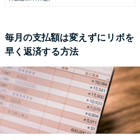
未成年でもお金を借りられる？
学生がお金を借りる方法があ
る？
毎月の支払額は変えずにリボを
学生がお金を借りる方法は？親
へのバレにくさや将来への影響
早く返済する方法
を解説
ソフト闇金とは？悪質な手口に
は要注意！
090金融（闇金）からお金を借り
てはいけない理由と借りた場合
の対処法