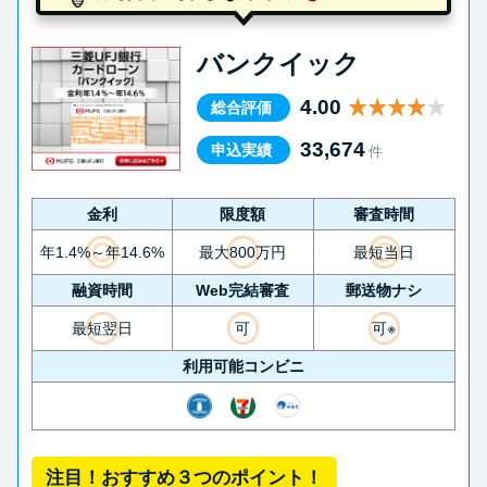
バンクイック
4.00
総合評価
33,674
申込実績
件
金利
限度額
審査時間
年1.4%～年14.6%
最大800万円
最短当日
融資時間
Web完結審査
郵送物ナシ
最短翌日
可
可※
利用可能コンビニ
注目！おすすめ３つのポイント！