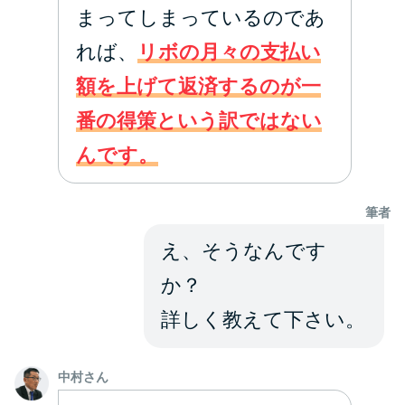
方法はどれ？
まってしまっているのであ
れば、
リボの月々の支払い
年収が低い＆他社借入があると
額を上げて返済するのが一
落ちる？バンクイックの口コミ
を分析
番の得策という訳ではない
んです。
みずほ銀行カードローンの問い
合わせ先とシーン別の問い合わ
筆者
せ方法
え、そうなんです
か？
詳しく教えて下さい。
中村さん