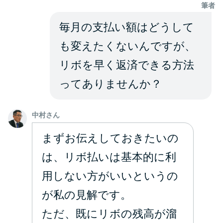
申し込みブラックとは?判断の目
筆者
安や審査に通らない理由
毎月の支払い額はどうして
ブラックでもお金を借りるに
も変えたくないんですが、
は？3つの判断基準と工面法
リボを早く返済できる方法
ってありませんか？
アコムはブラックでも審査に通
る？ 自分がブラックか確かめる
方法
中村さん
まずお伝えしておきたいの
アコムとレイクどっちがいい
は、リボ払いは基本的に利
の？ カードローンの選び方を徹
底解説！
用しない方がいいというの
が私の見解です。
プロミスの返済方法を徹底解
ただ、既にリボの残高が溜
説！ もっとも便利でお得な返済