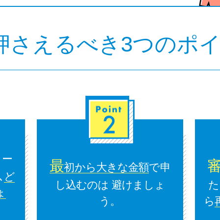
押さえるべき3つのポ
ロー
最
初から大きな金額
で申
､
ど
し込むのは 避けましょ
た
ょ
う。
ら