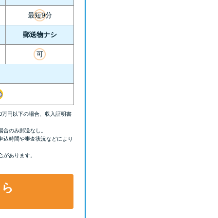
最短9分
郵送物ナシ
可
00万円以下の場合、収入証明書
場合のみ郵送なし。
申込時間や審査状況などにより
合があります。
ちら