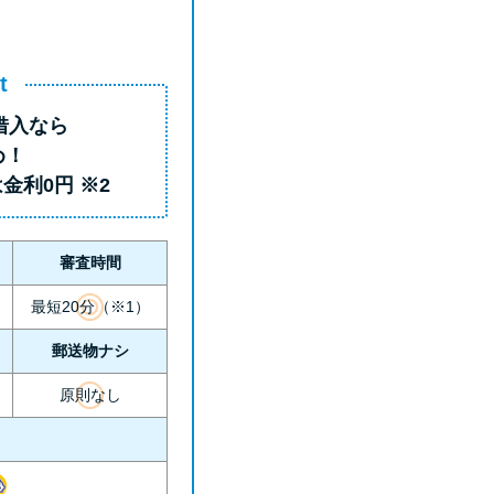
t
借入
なら
め！
は
金利0円
※2
審査時間
最短20分（※1）
郵送物ナシ
原則なし