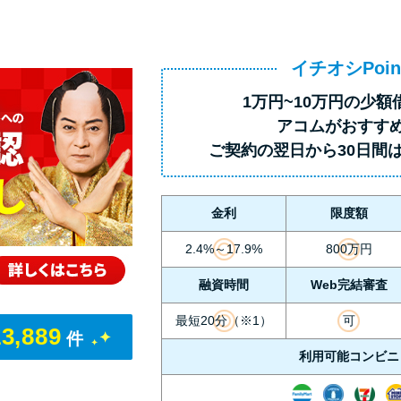
イチオシPoin
1万円~10万円の少額
アコムがおすす
ご契約の翌日から30日間
金利
限度額
2.4%～17.9%
800万円
融資時間
Web完結審査
最短20分（※1）
可
13,889
件
利用可能コンビニ