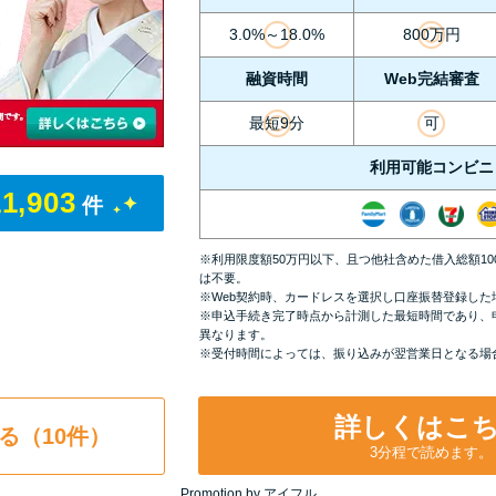
3.0%～18.0%
800万円
融資時間
Web完結審査
最短9分
可
利用可能コンビニ
11,903
件
※利用限度額50万円以下、且つ他社含めた借入総額1
は不要。
※Web契約時、カードレスを選択し口座振替登録した
※申込手続き完了時点から計測した最短時間であり、
異なります。
※受付時間によっては、振り込みが翌営業日となる場
詳しくはこ
る（10件）
3分程で読めます。
Promotion by アイフル