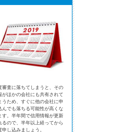
未成年でもお金を借りられる？学生がお金を借
りる方法がある？
学生がお金を借りる方法は？親へのバレにくさ
や将来への影響を解説
ソフト闇金とは？悪質な手口には要注意！
090金融（闇金）からお金を借りてはいけない
理由と借りた場合の対処法
申し込みブラックとは?判断の目安や審査に通
度審査に落ちてしまうと、その
らない理由
報がほかの会社にも共有されて
まうため、すぐに他の会社に申
ブラックでもお金を借りるには？3つの判断基
込んでも落ちる可能性が高くな
準と工面法
ます。半年間で信用情報が更新
れるので、半年以上経ってから
アコムはブラックでも審査に通る？ 自分がブ
度申し込みましょう。