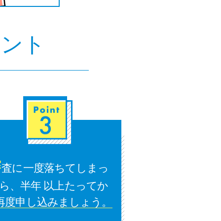
種類・特徴別一覧
イント
その他コラム
今月の家賃払えない…2ヵ月目には解決しない
と危険な理由と対処法3つ
家賃払えないが強制退去は避けたい…市役所に
相談より賢い方法2選
街金とは？絶対審査通る？借金に悩む人へ街金
をおすすめしない理由
審
査に一度落ちてしまっ
ら、半年 以上たってか
質屋でお金を借りるには？年利やシステムをカ
ードローンと比較
再度申し込みましょう。