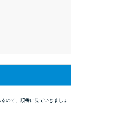
未成年でもお金を借りられる？学生がお金を借
りる方法がある？
学生がお金を借りる方法は？親へのバレにくさ
や将来への影響を解説
ソフト闇金とは？悪質な手口には要注意！
090金融（闇金）からお金を借りてはいけない
理由と借りた場合の対処法
申し込みブラックとは?判断の目安や審査に通
らない理由
ブラックでもお金を借りるには？3つの判断基
準と工面法
あるので、順番に見ていきましょ
アコムはブラックでも審査に通る？ 自分がブ