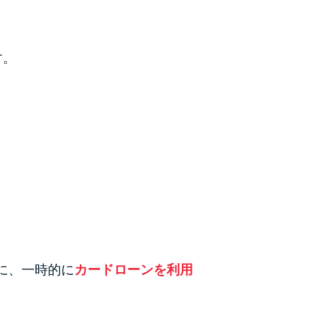
カードローンQ&A
特集ページ
す。
リボ払いをそのまま払いきると損！
カードローンの見直しで40万円得した話
最速！最短40分で借りられるカードローン
特集ページ一覧
種類や特徴で探す
銀行カードローンを選ぶべき4つの理由
に、一時的に
カードローンを利用
無利息期間を利用して利息0円でお金を借りる3
つのポイント