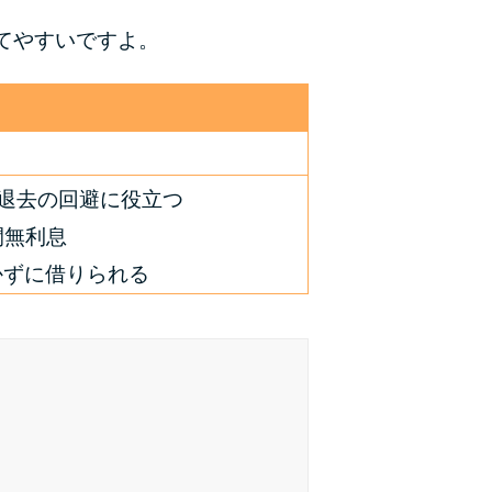
てやすいですよ。
種類・特徴別一覧
その他コラム
今月の家賃払えない…2ヵ月目には解決しない
と危険な理由と対処法3つ
退去の回避に役立つ
間無利息
家賃払えないが強制退去は避けたい…市役所に
相談より賢い方法2選
かずに借りられる
街金とは？絶対審査通る？借金に悩む人へ街金
をおすすめしない理由
質屋でお金を借りるには？年利やシステムをカ
ードローンと比較