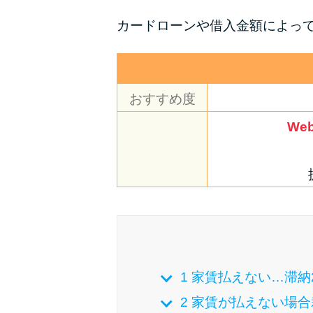
カードローンや借入金額によっ
おすすめ度
We
1
家賃払えない…滞納2
2
家賃が払えない場合