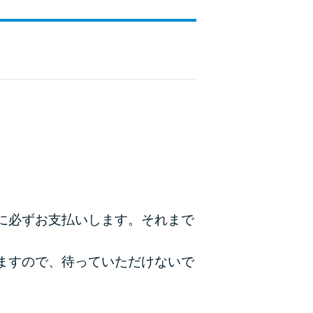
ラックか確かめる方法
アコムとレイクどっちがいいの？ カードロー
ンの選び方を徹底解説！
プロミスの返済方法を徹底解説！ もっとも便
利でお得な返済方法はどれ？
年収が低い＆他社借入があると落ちる？バンク
イックの口コミを分析
みずほ銀行カードローンの問い合わせ先とシー
に必ずお支払いします。それまで
ン別の問い合わせ方法
ますので、待っていただけないで