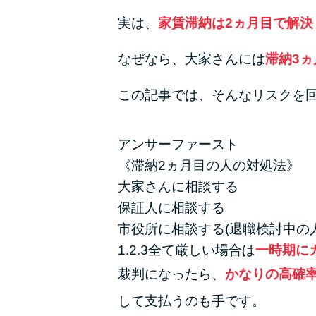
実は、
家賃滞納は2ヵ月目で解決
なぜなら、大家さんには
滞納3
この記事では、そんなリスクを
アンサーファースト
《滞納2ヵ月目の人の対処法》
大家さんに相談する
保証人に相談する
市役所に相談する(退職検討中の人
1.2.3全て厳しい場合は
一時期に
裁判になったら、
かなりの高確
して支払うのも手です。