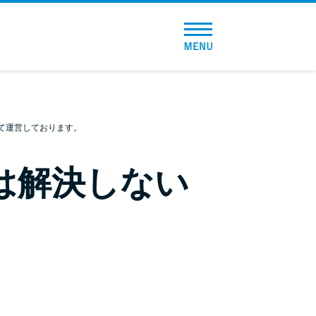
トップページ
おすすめコンテンツ
総合人気ランキング
て運営しております。
とにかくすぐ借りたい方向け
は解決しない
バレずに借りたい方向け
審査が不安な方向け
便利なコンテンツ
カードローン診断