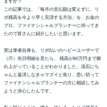
ますか？
この記事では、「毎月の支払額は変えずに、リ
特集ページ一覧
ボ残高を今より早く完済する方法」を、お金の
プロ、ファイナンシャルプランナーに伺ってき
種類や特徴で探す
たので皆さんに紹介したいと思います。
銀行カードローンを選ぶべき4つ
の理由
実は筆者自身も、リボ払いのヘビーユーザーで
（汗）先日明細を見たら、 残高が80万円まで膨
無利息期間を利用して利息0円で
れ上がっていることがわかりました。流石にち
お金を借りる3つのポイント
ゃんと返済しなきゃマズイと焦り、思い切って
種類・特徴別一覧
ファイナンシャルプランナーの方に相談してみ
ようと決心したんです。
その他コラム