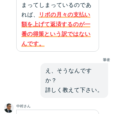
方法はどれ？
まってしまっているのであ
れば、
リボの月々の支払い
年収が低い＆他社借入があると
額を上げて返済するのが一
落ちる？バンクイックの口コミ
を分析
番の得策という訳ではない
んです。
みずほ銀行カードローンの問い
合わせ先とシーン別の問い合わ
筆者
せ方法
え、そうなんです
か？
詳しく教えて下さい。
中村さん