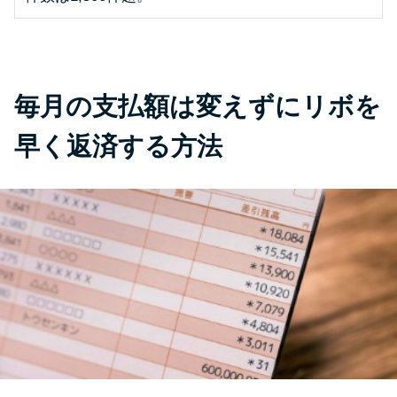
未成年でもお金を借りられる？
学生がお金を借りる方法があ
る？
毎月の支払額は変えずにリボを
学生がお金を借りる方法は？親
へのバレにくさや将来への影響
早く返済する方法
を解説
ソフト闇金とは？悪質な手口に
は要注意！
090金融（闇金）からお金を借り
てはいけない理由と借りた場合
の対処法