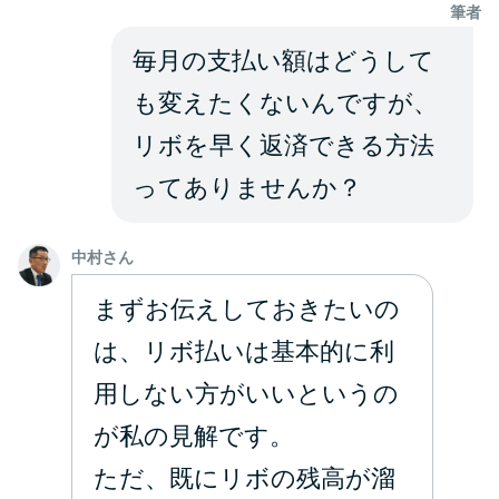
申し込みブラックとは?判断の目
筆者
安や審査に通らない理由
毎月の支払い額はどうして
ブラックでもお金を借りるに
も変えたくないんですが、
は？3つの判断基準と工面法
リボを早く返済できる方法
ってありませんか？
アコムはブラックでも審査に通
る？ 自分がブラックか確かめる
方法
中村さん
まずお伝えしておきたいの
アコムとレイクどっちがいい
は、リボ払いは基本的に利
の？ カードローンの選び方を徹
底解説！
用しない方がいいというの
が私の見解です。
プロミスの返済方法を徹底解
ただ、既にリボの残高が溜
説！ もっとも便利でお得な返済