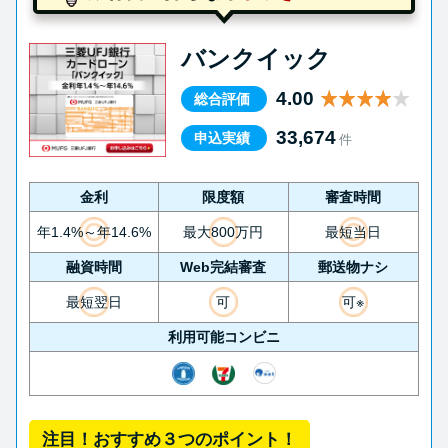
バンクイック
4.00
総合評価
33,674
申込実績
件
金利
限度額
審査時間
年1.4%～年14.6%
最大800万円
最短当日
融資時間
Web完結審査
郵送物ナシ
最短翌日
可
可※
利用可能コンビニ
注目！おすすめ３つのポイント！