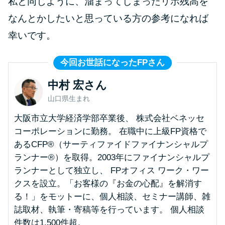
私と同じように、溜まってしまったリボ残高を
今月の家賃払えない…2ヵ月目に
は解決しないと危険な理由と対
なんとかしたいと思っている方の参考になれば
処法3つ
幸いです。
家賃払えないが強制退去は避け
今回お世話になったFPさん
たい…市役所に相談より賢い方
中村 宏さん
法2選
山口県生まれ
街金とは？絶対審査通る？借金
大阪市立大学経済学部卒業後、 株式会社ベネッセ
に悩む人へ街金をおすすめしな
コーポレーションに勤務。 在職中に上級FP資格で
い理由
あるCFP®（サーティファイドファイナンシャルプ
ランナー®）を取得。2003年にファイナンシャルプ
ランナーとして独立し、 FPオフィス ワーク・ワー
質屋でお金を借りるには？年利
クスを設立。「お客様の『お金の心配』を解消す
やシステムをカードローンと比
る！」をモットーに、個人相談、セミナー講師、雑
較
誌取材、執筆・寄稿等を行っています。 個人相談
件数は1,500件超。