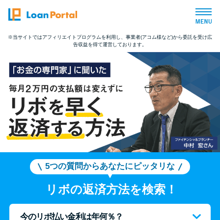
※当サイトではアフィリエイトプログラムを利用し、事業者(アコム様など)から委託を受け広
告収益を得て運営しております。
トップページ
おすすめコンテンツ
総合人気ランキング
とにかくすぐ借りたい方向け
バレずに借りたい方向け
5つの質問からあなたにピッタリな
リボの返済方法を検索！
審査が不安な方向け
今のリボ払い金利は年何％？