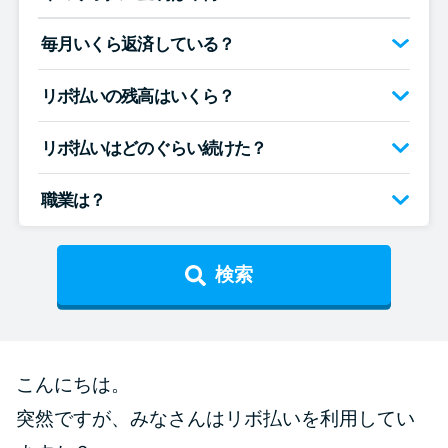
便利なコンテンツ
毎月いくら返済している？
カードローン診断
リボ払いの残高はいくら？
カードローンQ&A
リボ払いはどのぐらい続けた？
特集ページ
職業は？
リボ払いをそのまま払いきると
損！
検索
カードローンの見直しで40万円
得した話
こんにちは。
最速！最短40分で借りられるカ
突然ですが、みなさんはリボ払いを利用してい
ードローン