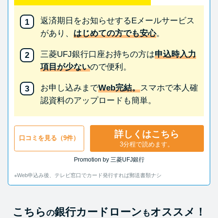
返済期日をお知らせするEメールサービス
があり、
はじめての方でも安心
。
三菱UFJ銀行口座お持ちの方は
申込時入力
項目が少ない
ので便利。
お申し込みまで
Web完結。
スマホで本人確
認資料のアップロードも簡単。
詳しくはこちら
口コミを見る（9件）
3分程で読めます。
Promotion by 三菱UFJ銀行
※Web申込み後、テレビ窓口でカード発行すれば郵送書類ナシ
こちら
銀行カードローン
オススメ！
の
も