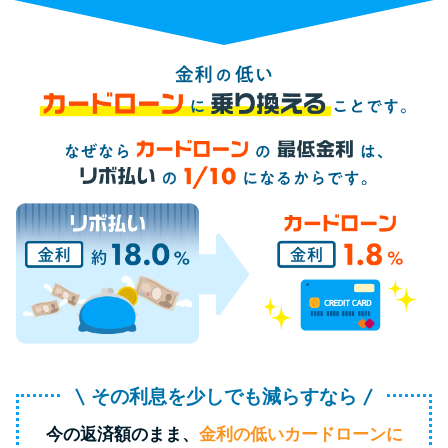
便利なコンテンツ
カードローン診断
カードローンQ&A
特集ページ
リボ払いをそのまま払いきると
損！
カードローンの見直しで40万円
得した話
その利息を少しでも減らすなら
最速！最短40分で借りられるカ
今の返済額のまま、
金利の低いカードローンに
ードローン