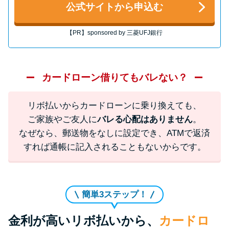
方法はどれ？
公式サイトから申込む
【PR】sponsored by 三菱UFJ銀行
年収が低い＆他社借入があると
落ちる？バンクイックの口コミ
を分析
カードローン借りてもバレない？
みずほ銀行カードローンの問い
リボ払いからカードローンに乗り換えても、
合わせ先とシーン別の問い合わ
ご家族やご友人に
バレる心配はありません
。
せ方法
なぜなら、郵送物をなしに設定でき、ATMで返済
すれば通帳に記入されることもないからです。
簡単3ステップ！
金利が高いリボ払いから、
カードロ