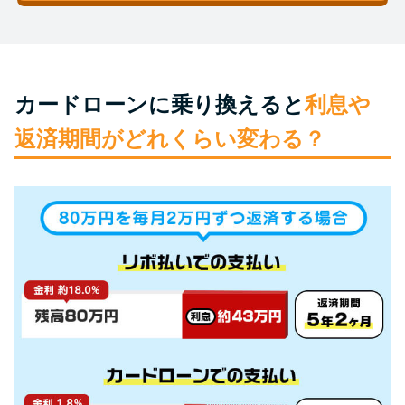
未成年でもお金を借りられる？
学生がお金を借りる方法があ
る？
カードローンに乗り換えると
利息や
学生がお金を借りる方法は？親
返済期間がどれくらい変わる？
へのバレにくさや将来への影響
を解説
ソフト闇金とは？悪質な手口に
は要注意！
090金融（闇金）からお金を借り
てはいけない理由と借りた場合
の対処法