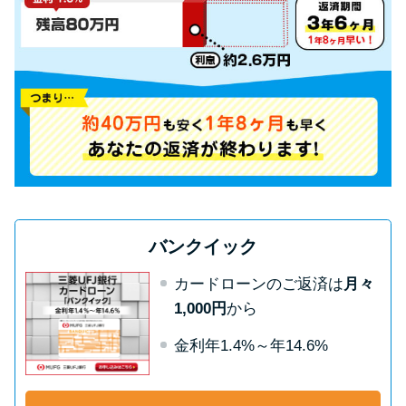
申し込みブラックとは?判断の目
安や審査に通らない理由
ブラックでもお金を借りるに
は？3つの判断基準と工面法
アコムはブラックでも審査に通
る？ 自分がブラックか確かめる
方法
バンクイック
アコムとレイクどっちがいい
カードローンのご返済は
月々
の？ カードローンの選び方を徹
1,000円
から
底解説！
金利年1.4%～年14.6%
プロミスの返済方法を徹底解
説！ もっとも便利でお得な返済