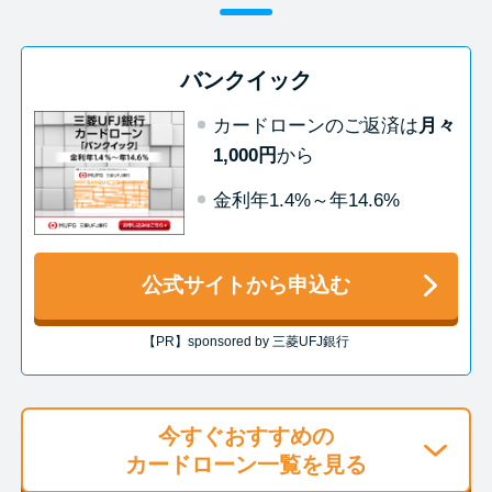
今月の家賃払えない…2ヵ月目に
は解決しないと危険な理由と対
処法3つ
バンクイック
カードローンのご返済は
月々
家賃払えないが強制退去は避け
1,000円
から
たい…市役所に相談より賢い方
法2選
金利年1.4%～年14.6%
街金とは？絶対審査通る？借金
公式サイトから申込む
に悩む人へ街金をおすすめしな
い理由
【PR】sponsored by 三菱UFJ銀行
質屋でお金を借りるには？年利
やシステムをカードローンと比
今すぐおすすめの
較
カードローン一覧を見る