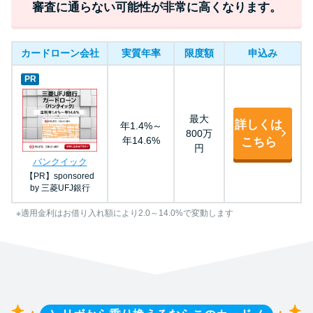
審査に通らない可能性が非常に高くなります。
カードローン会社
実質年率
限度額
申込み
PR
最大
詳しくは
年1.4%～
800万
年14.6%
こちら
円
バンクイック
【PR】sponsored
by 三菱UFJ銀行
※適用金利はお借り入れ額により2.0～14.0%で変動します