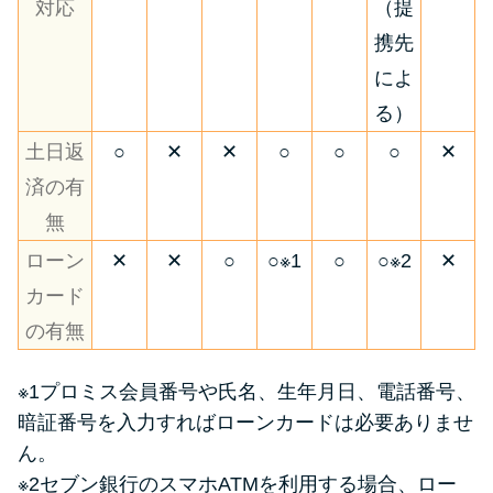
対応
（提
携先
によ
る）
土日返
○
✕
✕
○
○
○
✕
済の有
無
ローン
✕
✕
○
○※1
○
○※2
✕
カード
の有無
※1プロミス会員番号や氏名、生年月日、電話番号、
暗証番号を入力すればローンカードは必要ありませ
ん。
※2セブン銀行のスマホATMを利用する場合、ロー