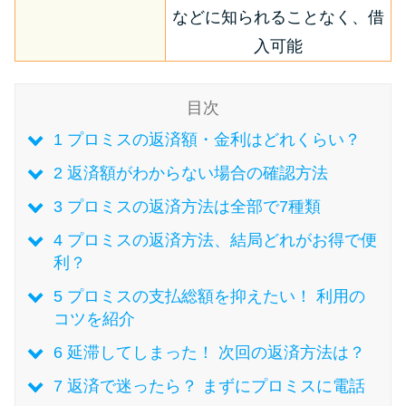
などに知られることなく、借
入可能
特集ページ一覧
種類や特徴で探す
目次
1
プロミスの返済額・金利はどれくらい？
銀行カードローンを選ぶべき4つ
の理由
2
返済額がわからない場合の確認方法
3
プロミスの返済方法は全部で7種類
無利息期間を利用して利息0円で
4
プロミスの返済方法、結局どれがお得で便
お金を借りる3つのポイント
利？
5
プロミスの支払総額を抑えたい！ 利用の
種類・特徴別一覧
コツを紹介
6
延滞してしまった！ 次回の返済方法は？
その他コラム
7
返済で迷ったら？ まずにプロミスに電話