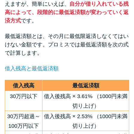
えますが、簡単にいえば、
自分が借り入れている残
未成年でもお金を借りられる？
高によって、段階的に最低返済額が変わっていく返
学生がお金を借りる方法があ
る？
済方式
です。
最低返済額とは、その月に最低限返済しなくてはい
学生がお金を借りる方法は？親
けない金額です。プロミスでは最低返済額を次の式
へのバレにくさや将来への影響
で計算します。
を解説
借入残高と最低返済額
ソフト闇金とは？悪質な手口に
は要注意！
借入残高
最低返済額
30万円以下
借入後残高 × 3.61% （1000円未満
090金融（闇金）からお金を借り
切り上げ）
てはいけない理由と借りた場合
の対処法
30万円超過～
借入後残高 × 2.53% （1000円未満
100万円以下
切り上げ）