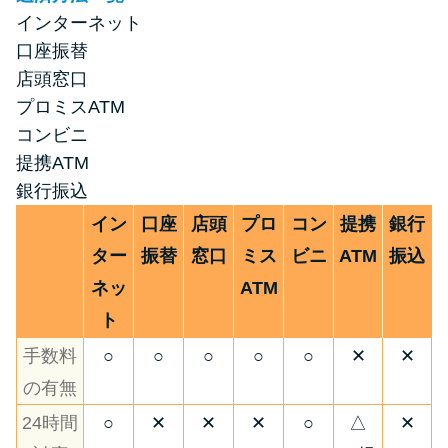
インターネット
口座振替
店頭窓口
プロミスATM
コンビニ
提携ATM
銀行振込
イン
口座
店頭
プロ
コン
提携
銀行
ター
振替
窓口
ミス
ビニ
ATM
振込
ネッ
ATM
ト
手数料
○
○
○
○
○
✕
✕
の有無
24時間
○
✕
✕
✕
○
△
✕