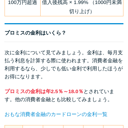
申し込みブラックとは?判断の目
100万円超過
借入後残高 × 1.99% （1000円未満
安や審査に通らない理由
切り上げ）
ブラックでもお金を借りるに
プロミスの金利はいくら？
は？3つの判断基準と工面法
アコムはブラックでも審査に通
次に金利について見てみましょう。金利は、毎月支
る？ 自分がブラックか確かめる
払う利息を計算する際に使われます。消費者金融を
方法
利用するなら、少しでも低い金利で利用したほうが
お得になります。
アコムとレイクどっちがいい
の？ カードローンの選び方を徹
プロミスの金利は年2.5％～18.0％
とされていま
底解説！
す。他の消費者金融とも比較してみましょう。
おもな消費者金融のカードローンの金利一覧
プロミスの返済方法を徹底解
説！ もっとも便利でお得な返済