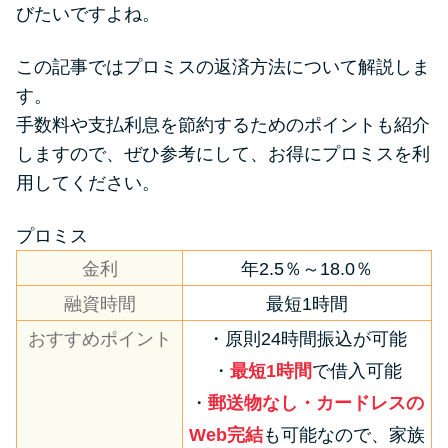
便利なコンテンツ
びたいですよね。
カードローン診断
この記事ではプロミスの返済方法について解説しま
す。
手数料や支払利息を節約するためのポイントも紹介
カードローンQ&A
しますので、ぜひ参考にして、お得にプロミスを利
特集ページ
用してください。
リボ払いをそのまま払いきると
プロミス
損！
金利
年2.5％～18.0％
融資時間
最短1時間
カードローンの見直しで40万円
おすすめポイント
・原則24時間振込が可能
得した話
・
最短1時間
で借入可能
・
郵送物なし・カードレスの
最速！最短40分で借りられるカ
Web完結
も可能なので、家族
ードローン