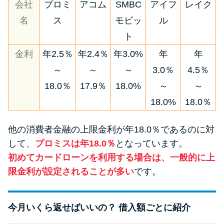
会社
プロミ
アコム
SMBC
アイフ
レイク
方法はどれ？
名
ス
モビッ
ル
ト
年収が低い＆他社借入があると
落ちる？バンクイックの口コミ
金利
年2.5％
年2.4％
年3.0%
年
年
を分析
～
～
～
3.0％
4.5％
18.0％
17.9％
18.0%
～
～
みずほ銀行カードローンの問い
18.0%
18.0％
合わせ先とシーン別の問い合わ
せ方法
他の消費者金融の上限金利が年18.0％であるのに対
して、
プロミスは年18.0％
となっています。
初めてカードローンを利用する場合は、一般的に上
限金利が設定されることが多い
です。
今月いくら返せばいいの？ 借入額ごとに紹介