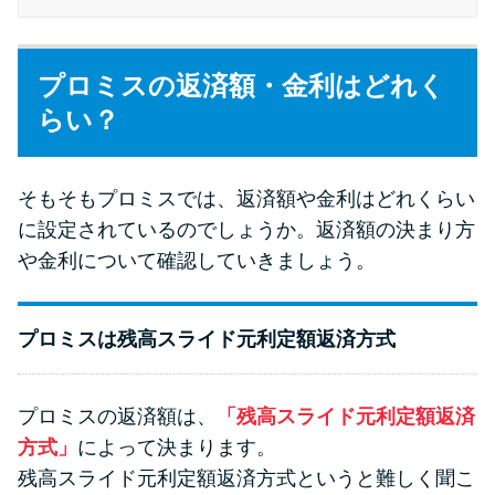
今月の家賃払えない…2ヵ月目に
は解決しないと危険な理由と対
処法3つ
プロミスの返済額・金利はどれく
らい？
家賃払えないが強制退去は避け
たい…市役所に相談より賢い方
法2選
そもそもプロミスでは、返済額や金利はどれくらい
に設定されているのでしょうか。返済額の決まり方
街金とは？絶対審査通る？借金
や金利について確認していきましょう。
に悩む人へ街金をおすすめしな
い理由
プロミスは残高スライド元利定額返済方式
質屋でお金を借りるには？年利
やシステムをカードローンと比
プロミスの返済額は、
「残高スライド元利定額返済
較
方式」
によって決まります。
残高スライド元利定額返済方式というと難しく聞こ