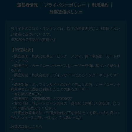
運営者情報
プライバシーポリシー
利用規約
外部送信ポリシー
当サイトの口コミ・ランキングは、以下の調査内容により算出された
評価点に基づいています。
※2020年7月現在の実績です
【調査概要】
・調査企画：株式会社キュービック メディア第一事業部 カードロ
ーンチーム
・調査目的：カードローンサービスをユーザー評価に基づいて紹介す
るため
・調査方法：株式会社ポップインサイトによるインターネットリサー
チ
・調査対象：ポップインサイトのガイドモニタの内、カードローンを
利用中または過去に利用したことのあるユーザー
・有効回答数=1,911
・調査期間：2020/05/26～2020/06/02
・質問項目：各カードローン会社の「総合的に判断した満足度」につ
いて5段階で教えてください。
・評価点数算出方法：評価点数は以下を乗算 とても良い＝5点 良い＝
4点 ふつう＝3点 悪い＝2点 とても悪い＝1点
調査の詳細はこちら