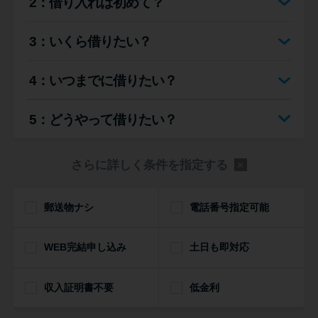
2：借り入れは初めて？
便利なコンテンツ
3：いくら借りたい？
カードローン診断
4：いつまでに借りたい？
カードローンQ&A
5：どうやって借りたい？
特集ページ
さらに詳しく条件を指定する
リボ払いをそのまま払いきると
損！
郵送物ナシ
電話番号指定可能
カードローンの見直しで40万円
WEB完結申し込み
得した話
土日も即対応
収入証明書不要
低金利
最速！最短40分で借りられるカ
ードローン