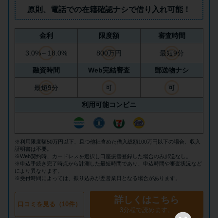
方法はどれ？
原則、
電話での在籍確認ナシ
で借り入れ可能！
年収が低い＆他社借入があると
金利
限度額
審査時間
落ちる？バンクイックの口コミ
3.0%～18.0%
800万円
最短9分
を分析
融資時間
Web完結審査
郵送物ナシ
最短9分
可
可
みずほ銀行カードローンの問い
合わせ先とシーン別の問い合わ
利用可能コンビニ
せ方法
※利用限度額50万円以下、且つ他社含めた借入総額100万円以下の場合、収入
証明書は不要。
※Web契約時、カードレスを選択し口座振替登録した場合のみ郵送なし。
※申込手続き完了時点から計測した最短時間であり、申込時間や審査状況など
により異なります。
※受付時間によっては、振り込みが翌営業日となる場合があります。
詳しくはこちら
口コミを見る（10件）
3分程で読めます。