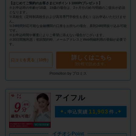
申し込みブラックとは?判断の目
【はじめてご契約のお客さまにVポイント1000Ptプレゼント】
安や審査に通らない理由
※お申込時の年齢が18歳、19歳の場合は、2ヶ月分の給与明細のご提出が必須
となります。
※高校生（定時制高校生および高等専門学校生も含む）はお申込いただけませ
ん。
※24時間対応可能な金融機関の口座をお持ちの場合、原則24時間振り込み可能
ブラックでもお金を借りるに
です。
は？3つの判断基準と工面法
※お申込時間や審査によりご希望に添えない場合がございます。
※30日間無利息：初回契約時、メールアドレスとWeb明細利用の登録が必要で
す。
アコムはブラックでも審査に通
詳しくはこちら
口コミを見る（10件）
る？ 自分がブラックか確かめる
3分程で読めます。
方法
Promotion by プロミス
アコムとレイクどっちがいい
アイフル
の？ カードローンの選び方を徹
底解説！
11,903
申込実績
件
プロミスの返済方法を徹底解
説！ もっとも便利でお得な返済
イチオシPoint