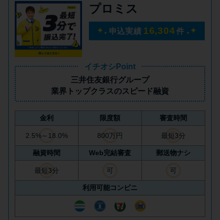
プロミス
未成年でもお金を借りられる？
学生がお金を借りる方法があ
16,304
申込実績
件
る？
学生がお金を借りる方法は？親
イチオシPoint
へのバレにくさや将来への影響
三井住友銀行グループ
を解説
業界トップクラス
のスピード融資
金利
限度額
審査時間
ソフト闇金とは？悪質な手口に
は要注意！
2.5%～18.0%
800万円
最短3分
融資時間
Web完結審査
郵送物ナシ
090金融（闇金）からお金を借り
最短3分
可
可
てはいけない理由と借りた場合
利用可能コンビニ
の対処法