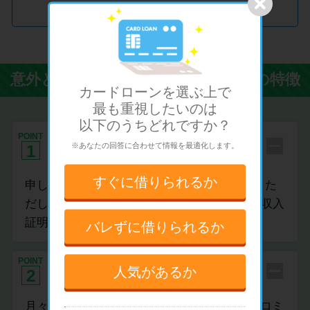
Promotion by アイフル
意外と知らないカードローンの4つの特徴
カードローンを選ぶ上で
最も重視したい
のは
以下のうちどれですか？
申し込みに必要な書類は本人確認書
POINT
※あなたの回答に合わせて情報を最適化します。
1
類だけ
すぐに
借りられるか
申し込みは本人確認書類さえあればOKです。た
だし、50万円以上借り入れしたい場合には、収入
証明書が必要になります。
バレずに
借りられるか
POINT
月々の返済額は￥1,000～設定可能
人気があるか
2
月々の返済額は、お借入後残高に応じて、プロミ