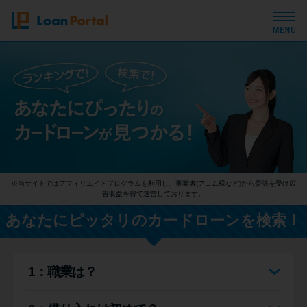
トップページ
おすすめコンテンツ
総合人気ランキング
※当サイトではアフィリエイトプログラムを利用し、事業者(アコム様など)から委託を受け広
とにかくすぐ借りたい方向け
告収益を得て運営しております。
あなたにピッタリのカードローンを検索！
バレずに借りたい方向け
1：職業は？
審査が不安な方向け