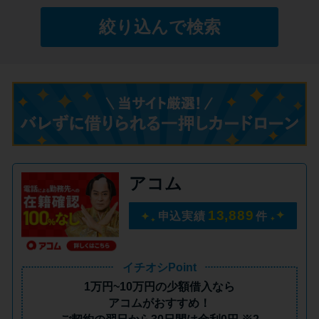
絞り込んで検索
特集ページ一覧
種類や特徴で探す
銀行カードローンを選ぶべき4つ
の理由
無利息期間を利用して利息0円で
アコム
お金を借りる3つのポイント
13,889
申込実績
件
種類・特徴別一覧
イチオシPoint
その他コラム
1万円~10万円の少額借入
なら
アコムがおすすめ！