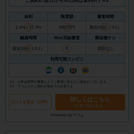
ご契約の翌日から30日間は
金利0円
※2
今月の家賃払えない…2ヵ月目に
は解決しないと危険な理由と対
処法3つ
金利
限度額
審査時間
2.4%～17.9%
800万円
最短20分（※1）
家賃払えないが強制退去は避け
融資時間
Web完結審査
郵送物ナシ
たい…市役所に相談より賢い方
最短20分（※1）
可
原則なし
法2選
利用可能コンビニ
街金とは？絶対審査通る？借金
に悩む人へ街金をおすすめしな
※1 お申込時間や審査によりご希望に添えない場合がございます。
い理由
※2 アコムでのご契約が初めてのお客さま
詳しくはこちら
口コミを見る（10件）
質屋でお金を借りるには？年利
3分程で読めます。
やシステムをカードローンと比
Promotion by アコム
較