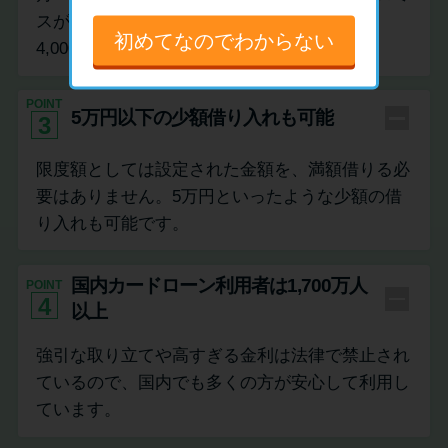
スが1,000円、アコムが1,000円、アイフルは
初めてなのでわからない
4,000円から設定可能です。
POINT
5万円以下の少額借り入れも可能
3
限度額としては設定された金額を、満額借りる必
要はありません。5万円といったような少額の借
り入れも可能です。
国内カードローン利用者は1,700万人
POINT
4
以上
強引な取り立てや高すぎる金利は法律で禁止され
ているので、国内でも多くの方が安心して利用し
ています。