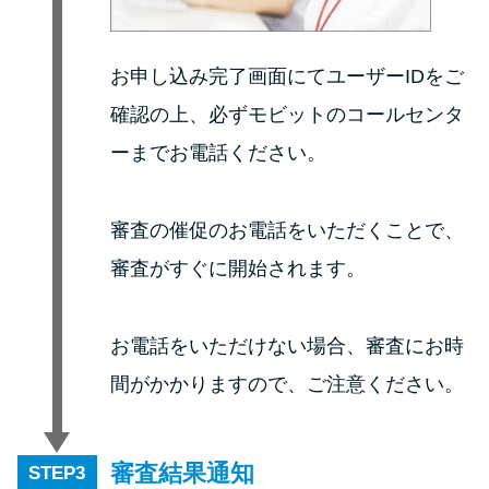
方法はどれ？
お申し込み完了画面にてユーザーIDをご
年収が低い＆他社借入があると
落ちる？バンクイックの口コミ
確認の上、必ずモビットのコールセンタ
を分析
ーまでお電話ください。
みずほ銀行カードローンの問い
審査の催促のお電話をいただくことで、
合わせ先とシーン別の問い合わ
せ方法
審査がすぐに開始されます。
お電話をいただけない場合、審査にお時
間がかかりますので、ご注意ください。
審査結果通知
STEP