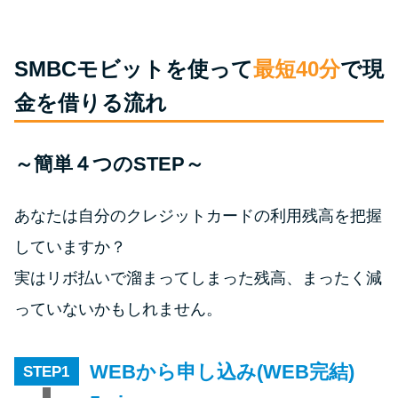
今月の家賃払えない…2ヵ月目に
は解決しないと危険な理由と対
処法3つ
SMBCモビットを使って
最短40分
で現
金を借りる流れ
家賃払えないが強制退去は避け
たい…市役所に相談より賢い方
法2選
～簡単４つのSTEP～
街金とは？絶対審査通る？借金
あなたは自分のクレジットカードの利用残高を把握
に悩む人へ街金をおすすめしな
していますか？
い理由
実はリボ払いで溜まってしまった残高、まったく減
っていないかもしれません。
質屋でお金を借りるには？年利
やシステムをカードローンと比
較
WEBから申し込み(WEB完結)
STEP