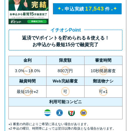
17,543
申込実績
件
イチオシPoint
返済で
Vポイント
を貯められる＆使える！
お申込から
最短15分
で融資完了
金利
限度額
審査時間
3.0%～18.0%
800万円
10秒簡易審査
融資時間
Web完結審査
郵送物ナシ
最短15分※2
可
可※1
利用可能コンビニ
※1 審査の内容によりご希望に添えない場合があります。
※2 申込の曜日、時間帯によっては翌日以降の取扱となる場合があります。