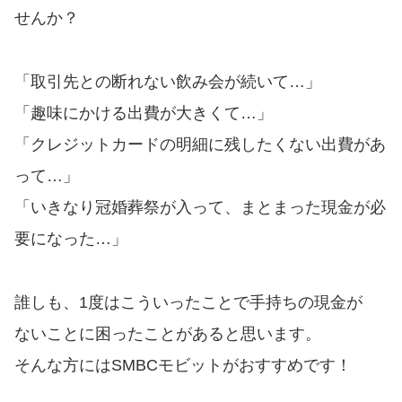
便利なコンテンツ
せんか？
カードローン診断
「取引先との断れない飲み会が続いて…」
カードローンQ&A
「趣味にかける出費が大きくて…」
「クレジットカードの明細に残したくない出費があ
特集ページ
って…」
「いきなり冠婚葬祭が入って、まとまった現金が必
リボ払いをそのまま払いきると
損！
要になった…」
カードローンの見直しで40万円
誰しも、1度はこういったことで手持ちの現金が
得した話
ないことに困ったことがあると思います。
そんな方にはSMBCモビットがおすすめです！
最速！最短40分で借りられるカ
ードローン