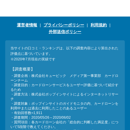
運営者情報
プライバシーポリシー
利用規約
外部送信ポリシー
当サイトの口コミ・ランキングは、以下の調査内容により算出された
評価点に基づいています。
※2020年7月現在の実績です
【調査概要】
・調査企画：株式会社キュービック メディア第一事業部 カードロ
ーンチーム
・調査目的：カードローンサービスをユーザー評価に基づいて紹介す
るため
・調査方法：株式会社ポップインサイトによるインターネットリサー
チ
・調査対象：ポップインサイトのガイドモニタの内、カードローンを
利用中または過去に利用したことのあるユーザー
・有効回答数=1,911
・調査期間：2020/05/26～2020/06/02
・質問項目：各カードローン会社の「総合的に判断した満足度」につ
いて5段階で教えてください。