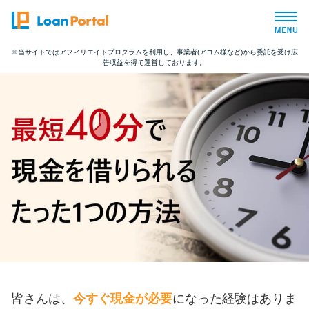
※当サイトではアフィリエイトプログラムを利用し、事業者(アコム様など)から委託を受け広
告収益を得て運営しております。
トップページ
おすすめコンテンツ
総合人気ランキング
とにかくすぐ借りたい方向け
バレずに借りたい方向け
審査が不安な方向け
皆さんは、
今すぐ現金が必要
になった経験はありま