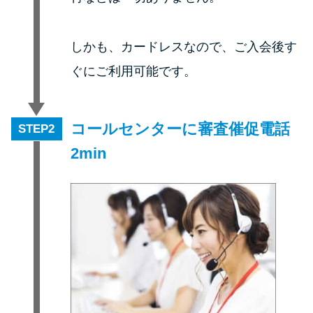
申し込みブラックとは?判断の目
安や審査に通らない理由
しかも、カードレスなので、ご入会後す
ブラックでもお金を借りるに
ぐにご利用可能です。
は？3つの判断基準と工面法
アコムはブラックでも審査に通
コールセンターに審査催促電話
STEP
る？ 自分がブラックか確かめる
2min
方法
アコムとレイクどっちがいい
の？ カードローンの選び方を徹
底解説！
プロミスの返済方法を徹底解
説！ もっとも便利でお得な返済