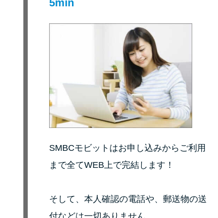
5min
未成年でもお金を借りられる？
学生がお金を借りる方法があ
る？
学生がお金を借りる方法は？親
へのバレにくさや将来への影響
を解説
ソフト闇金とは？悪質な手口に
は要注意！
SMBCモビットはお申し込みからご利用
090金融（闇金）からお金を借り
まで全てWEB上で完結します！
てはいけない理由と借りた場合
の対処法
そして、本人確認の電話や、郵送物の送
付などは一切ありません。