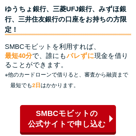
ゆうちょ銀行、三菱UFJ銀行、みずほ銀
特集ページ一覧
行、三井住友銀行の口座をお持ちの方限
定！
種類や特徴で探す
SMBCモビットを利用すれば、
銀行カードローンを選ぶべき4つ
最短40分
で、誰にも
バレずに
現金を借り
の理由
ることができます。
※他のカードローンで借りると、審査から融資まで
無利息期間を利用して利息0円で
お金を借りる3つのポイント
最短でも
2日
はかかります。
種類・特徴別一覧
SMBCモビットの
その他コラム
公式サイトで申し込む