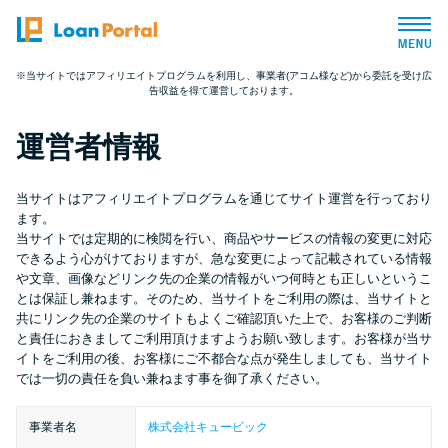
※当サイトではアフィリエイトプログラムを利用し、事業者(アコム様など)から委託を受け広
告収益を得て運営しております。
トップページ
運営者情報
おすすめコンテンツ
当サイトはアフィリエイトプログラムを通じてサイト運営を行っており
総合人気ランキング
ます。
当サイトでは定期的に検閲を行い、商品やサービスの情報の変更に対応
できるよう心がけておりますが、急な変更によって記載されている情報
とにかくすぐ借りたい方向け
や文章、画像などリンク先の企業の情報がいつ何時とも正しいというこ
とは保証し兼ねます。そのため、当サイトをご利用の際は、当サイトと
共にリンク先の企業のサイトもよくご確認頂いた上で、お客様のご判断
バレずに借りたい方向け
と責任におきましてご利用頂けますようお願い致します。お客様が当サ
イトをご利用の後、お客様にご不都合な点が発生しましても、当サイト
では一切の責任を負い兼ねます事を御了承ください。
審査が不安な方向け
事業者名
株式会社キュービック