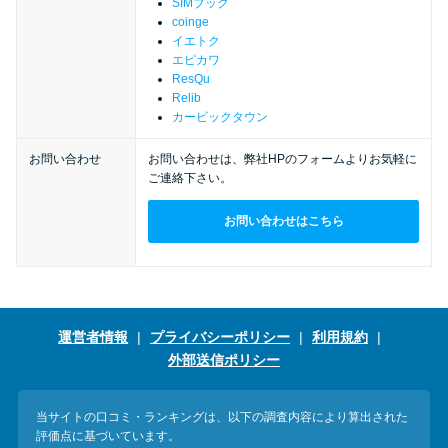
今月の家賃払えない…2ヵ月目に
SIMブック
coinge
は解決しないと危険な理由と対
イエトク
処法3つ
エピカワ
ResQu
Relib
家賃払えないが強制退去は避け
カービックタウン
たい…市役所に相談より賢い方
お問い合わせ
お問い合わせは、弊社HPのフォームよりお気軽に
法2選
ご連絡下さい。
お問い合わせはこちら
街金とは？絶対審査通る？借金
に悩む人へ街金をおすすめしな
い理由
運営者情報
プライバシーポリシー
利用規約
質屋でお金を借りるには？年利
外部送信ポリシー
やシステムをカードローンと比
較
当サイトの口コミ・ランキングは、以下の調査内容により算出された
評価点に基づいています。