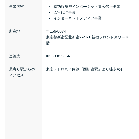
便利なコンテンツ
事業内容
成功報酬型インターネット集客代行事業
広告代理事業
インターネットメディア事業
カードローン診断
所在地
〒169-0074
東京都新宿区北新宿2-21-1 新宿フロントタワー16
カードローンQ&A
階
特集ページ
連絡先
03-6908-5156
最寄り駅からの
東京メトロ丸ノ内線「西新宿駅」より徒歩4分
リボ払いをそのまま払いきると
アクセス
損！
カードローンの見直しで40万円
得した話
最速！最短40分で借りられるカ
ードローン