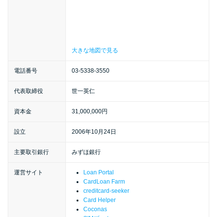
特集ページ一覧
大きな地図で見る
種類や特徴で探す
電話番号
03-5338-3550
銀行カードローンを選ぶべき4つ
の理由
代表取締役
世一英仁
資本金
31,000,000円
無利息期間を利用して利息0円で
設立
2006年10月24日
お金を借りる3つのポイント
主要取引銀行
みずほ銀行
種類・特徴別一覧
運営サイト
Loan Portal
CardLoan Farm
creditcard-seeker
その他コラム
Card Helper
Coconas