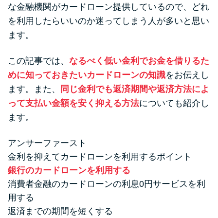
便利なコンテンツ
な金融機関がカードローン提供しているので、どれ
を利用したらいいのか迷ってしまう人が多いと思い
カードローン診断
ます。
この記事では、
なるべく低い金利でお金を借りるた
カードローンQ&A
めに知っておきたいカードローンの知識
をお伝えし
特集ページ
ます。また、
同じ金利でも返済期間や返済方法によ
って支払い金額を安く抑える方法
についても紹介し
リボ払いをそのまま払いきると
ます。
損！
アンサーファースト
金利を抑えてカードローンを利用するポイント
カードローンの見直しで40万円
銀行のカードローンを利用する
得した話
消費者金融のカードローンの利息0円サービスを利
用する
最速！最短40分で借りられるカ
返済までの期間を短くする
ードローン