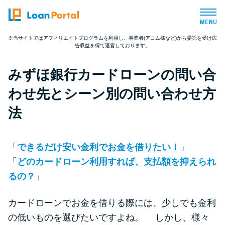
※当サイトではアフィリエイトプログラムを利用し、事業者(アコム様など)から委託を受け広
告収益を得て運営しております。
トップページ
みずほ銀行カードローンの問い合
おすすめコンテンツ
わせ先とシーン別の問い合わせ方
総合人気ランキング
法
とにかくすぐ借りたい方向け
「
できるだけ安い金利でお金を借りたい！
」
「
どのカードローン利用すれば、支払額を抑えられ
バレずに借りたい方向け
るの？
」
審査が不安な方向け
カードローンでお金を借りる際には、少しでも金利
の低いものを選びたいですよね。 しかし、様々