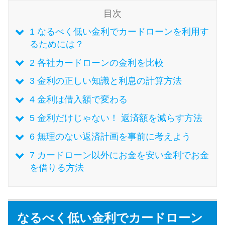
目次
特集ページ一覧
1
なるべく低い金利でカードローンを利用す
るためには？
種類や特徴で探す
2
各社カードローンの金利を比較
3
金利の正しい知識と利息の計算方法
銀行カードローンを選ぶべき4つ
の理由
4
金利は借入額で変わる
5
金利だけじゃない！ 返済額を減らす方法
無利息期間を利用して利息0円で
6
無理のない返済計画を事前に考えよう
お金を借りる3つのポイント
7
カードローン以外にお金を安い金利でお金
を借りる方法
種類・特徴別一覧
その他コラム
なるべく低い金利でカードローン