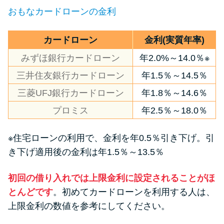
申し込みブラックとは?判断の目
おもなカードローンの金利
安や審査に通らない理由
カードローン
金利(実質年率)
ブラックでもお金を借りるに
は？3つの判断基準と工面法
みずほ銀行カードローン
年2.0%～14.0％※
三井住友銀行カードローン
年1.5％～14.5％
アコムはブラックでも審査に通
三菱UFJ銀行カードローン
年1.8％～14.6％
る？ 自分がブラックか確かめる
プロミス
年2.5％～18.0％
方法
※住宅ローンの利用で、金利を年0.5％引き下げ。引
アコムとレイクどっちがいい
き下げ適用後の金利は年1.5％～13.5％
の？ カードローンの選び方を徹
底解説！
初回の借り入れでは上限金利に設定されることがほ
とんどです
。初めてカードローンを利用する人は、
プロミスの返済方法を徹底解
上限金利の数値を参考にしてください。
説！ もっとも便利でお得な返済