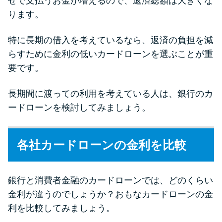
せで支払うお金が増えるので、返済総額は大きくな
未成年でもお金を借りられる？
ります。
学生がお金を借りる方法があ
る？
特に長期の借入を考えているなら、返済の負担を減
らすために金利の低いカードローンを選ぶことが重
学生がお金を借りる方法は？親
要です。
へのバレにくさや将来への影響
を解説
長期間に渡っての利用を考えている人は、銀行のカ
ードローンを検討してみましょう。
ソフト闇金とは？悪質な手口に
は要注意！
各社カードローンの金利を比較
090金融（闇金）からお金を借り
てはいけない理由と借りた場合
銀行と消費者金融のカードローンでは、どのくらい
の対処法
金利が違うのでしょうか？おもなカードローンの金
利を比較してみましょう。