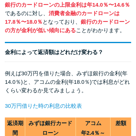
方法はどれ？
銀行のカードローンの上限金利は年14.0％〜14.6％
であるのに対し、
消費者金融のカードローンは
17.8％〜18.0％
となっており、
銀行のカードローン
年収が低い＆他社借入があると
の方が金利が低い傾向にある
ことがわかります。
落ちる？バンクイックの口コミ
を分析
金利によって返済額はどれだけ変わる？
みずほ銀行カードローンの問い
合わせ先とシーン別の問い合わ
例えば30万円を借りた場合、みずほ銀行の金利(年
せ方法
14.0％)と、アコムの金利(年18.0％)では利息がどれ
くらい変わるか見てみましょう。
30万円借りた時の利息の比較表
返済期
みずほ銀行カード
アコム
差額
間
ローン
年2.4％～