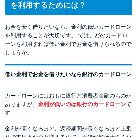
今月の家賃払えない…2ヵ月目に
を利用するためには？
は解決しないと危険な理由と対
処法3つ
お金を安く借りたいなら、金利の低いカードローン
を利用することが大切です。 では、どのカードロ
家賃払えないが強制退去は避け
ーンを利用すれば低い金利でお金を借りられるので
たい…市役所に相談より賢い方
法2選
しょうか。
街金とは？絶対審査通る？借金
低い金利でお金を借りたいなら銀行のカードローン
に悩む人へ街金をおすすめしな
い理由
カードローンにはおもに銀行と消費者金融のものが
ありますが、
金利が低いのは銀行のカードローン
で
質屋でお金を借りるには？年利
す。
やシステムをカードローンと比
較
金利が高くなるほど、返済期間が長くなるほど上乗