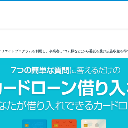
ィリエイトプログラムを利用し、事業者(アコム様など)から委託を受け広告収益を得