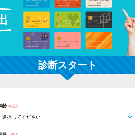
診断スタート
年齢
※必須
職業
※必須