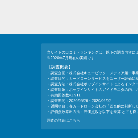
当サイトの口コミ・ランキングは、以下の調査内容に
※2020年7月現在の実績です
【調査概要】
・調査企画：株式会社キュービック メディア第一事
・調査目的：カードローンサービスをユーザー評価に
・調査方法：株式会社ポップインサイトによるインタ
・調査対象：ポップインサイトのガイドモニタの内、
・有効回答数=1,911
・調査期間：2020/05/26～2020/06/02
・質問項目：各カードローン会社の「総合的に判断し
・評価点数算出方法：評価点数は以下を乗算 とても良い＝
調査の詳細はこちら