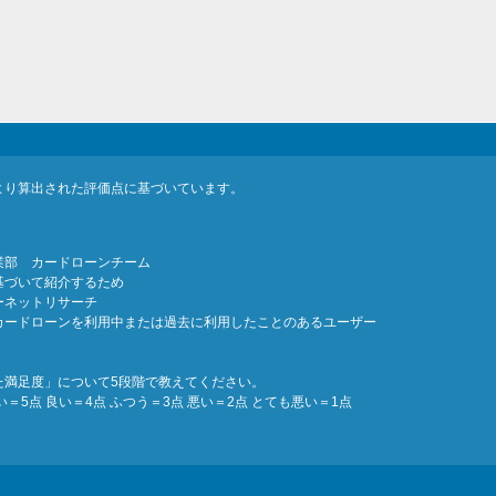
より算出された評価点に基づいています。
業部 カードローンチーム
基づいて紹介するため
ーネットリサーチ
カードローンを利用中または過去に利用したことのあるユーザー
た満足度」について5段階で教えてください。
5点 良い＝4点 ふつう＝3点 悪い＝2点 とても悪い＝1点