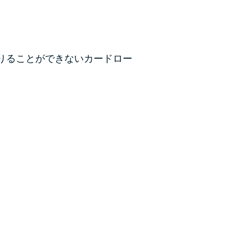
カードローンQ&A
特集ページ
りることができないカードロー
リボ払いをそのまま払いきると損！
カードローンの見直しで40万円得した話
最速！最短40分で借りられるカードローン
特集ページ一覧
種類や特徴で探す
銀行カードローンを選ぶべき4つの理由
無利息期間を利用して利息0円でお金を借りる3
つのポイント