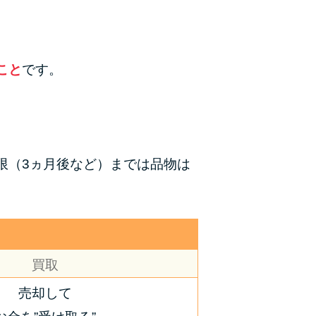
こと
です。
限（3ヵ月後など）までは品物は
買取
売却して