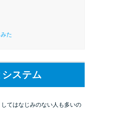
ラックか確かめる方法
アコムとレイクどっちがいいの？ カードロー
ンの選び方を徹底解説！
てみた
プロミスの返済方法を徹底解説！ もっとも便
利でお得な返済方法はどれ？
年収が低い＆他社借入があると落ちる？バンク
とシステム
イックの口コミを分析
みずほ銀行カードローンの問い合わせ先とシー
ン別の問い合わせ方法
としてはなじみのない人も多いの