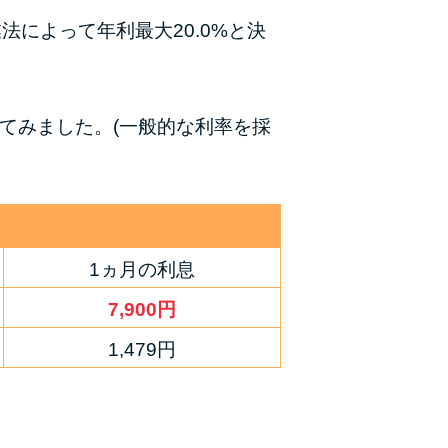
法によって年利最大20.0%と決
種類・特徴別一覧
その他コラム
てみました。(一般的な利率を採
今月の家賃払えない…2ヵ月目には解決しない
と危険な理由と対処法3つ
家賃払えないが強制退去は避けたい…市役所に
相談より賢い方法2選
1ヵ月の利息
街金とは？絶対審査通る？借金に悩む人へ街金
7,900円
をおすすめしない理由
1,479円
質屋でお金を借りるには？年利やシステムをカ
ードローンと比較