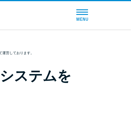
トップページ
おすすめコンテンツ
総合人気ランキング
て運営しております。
とにかくすぐ借りたい方向け
やシステムを
バレずに借りたい方向け
審査が不安な方向け
便利なコンテンツ
カードローン診断