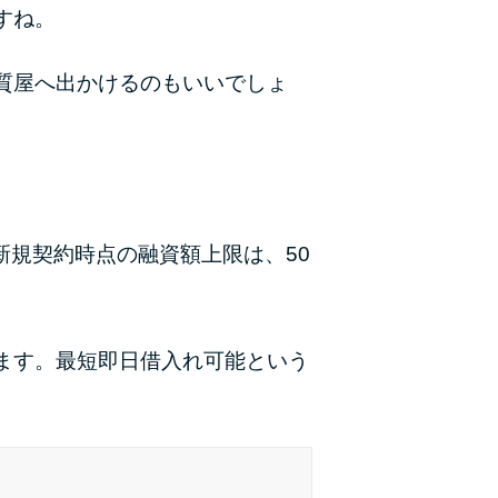
未成年でもお金を借りられる？学生がお金を借
すね。
りる方法がある？
質屋へ出かけるのもいいでしょ
学生がお金を借りる方法は？親へのバレにくさ
や将来への影響を解説
ソフト闇金とは？悪質な手口には要注意！
090金融（闇金）からお金を借りてはいけない
新規契約時点の融資額上限は、50
理由と借りた場合の対処法
申し込みブラックとは?判断の目安や審査に通
らない理由
ます。最短即日借入れ可能という
ブラックでもお金を借りるには？3つの判断基
準と工面法
アコムはブラックでも審査に通る？ 自分がブ