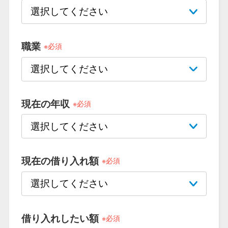
便利なコンテンツ
カードローン診断
職業
※必須
カードローンQ&A
特集ページ
現在の年収
※必須
リボ払いをそのまま払いきると
損！
現在の借り入れ額
※必須
カードローンの見直しで40万円
得した話
最速！最短40分で借りられるカ
借り入れしたい額
※必須
ードローン