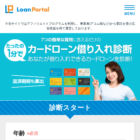
※当サイトではアフィリエイトプログラムを利用し、事業者(アコム様など)から委託を受け広
告収益を得て運営しております。
トップページ
おすすめコンテンツ
総合人気ランキング
とにかくすぐ借りたい方向け
バレずに借りたい方向け
診断スタート
審査が不安な方向け
年齢
※必須