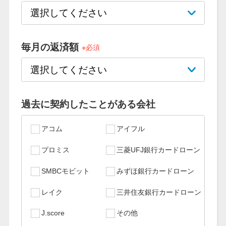
特集ページ一覧
毎月の返済額
※必須
種類や特徴で探す
銀行カードローンを選ぶべき4つ
の理由
過去に契約したことがある会社
無利息期間を利用して利息0円で
アコム
アイフル
お金を借りる3つのポイント
プロミス
三菱UFJ銀行カードローン
SMBCモビット
みずほ銀行カードローン
種類・特徴別一覧
レイク
三井住友銀行カードローン
その他コラム
J.score
その他