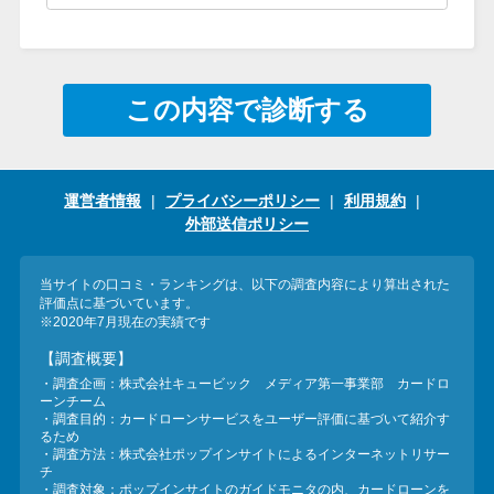
今月の家賃払えない…2ヵ月目に
は解決しないと危険な理由と対
処法3つ
この内容で診断する
家賃払えないが強制退去は避け
たい…市役所に相談より賢い方
法2選
運営者情報
プライバシーポリシー
利用規約
外部送信ポリシー
街金とは？絶対審査通る？借金
に悩む人へ街金をおすすめしな
当サイトの口コミ・ランキングは、以下の調査内容により算出された
評価点に基づいています。
い理由
※2020年7月現在の実績です
【調査概要】
質屋でお金を借りるには？年利
・調査企画：株式会社キュービック メディア第一事業部 カードロ
ーンチーム
やシステムをカードローンと比
・調査目的：カードローンサービスをユーザー評価に基づいて紹介す
るため
較
・調査方法：株式会社ポップインサイトによるインターネットリサー
チ
・調査対象：ポップインサイトのガイドモニタの内、カードローンを