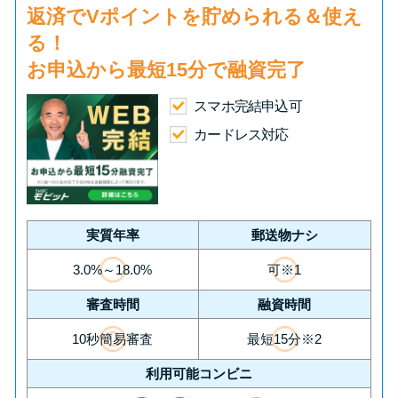
返済で
Vポイント
を貯められる＆使え
る！
お申込から
最短15分
で融資完了
スマホ完結申込可
カードレス対応
実質年率
郵送物ナシ
3.0%～18.0%
可※1
審査時間
融資時間
10秒簡易審査
最短15分※2
利用可能コンビニ