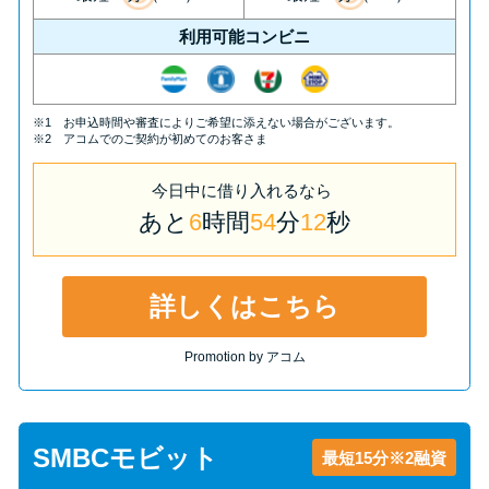
方法はどれ？
利用可能コンビニ
年収が低い＆他社借入があると
落ちる？バンクイックの口コミ
※1 お申込時間や審査によりご希望に添えない場合がございます。
を分析
※2 アコムでのご契約が初めてのお客さま
今日中
に
借り入れるなら
みずほ銀行カードローンの問い
あと
6
時間
54
分
11
秒
合わせ先とシーン別の問い合わ
せ方法
詳しくはこちら
Promotion by アコム
SMBCモビット
最短15分※2融資