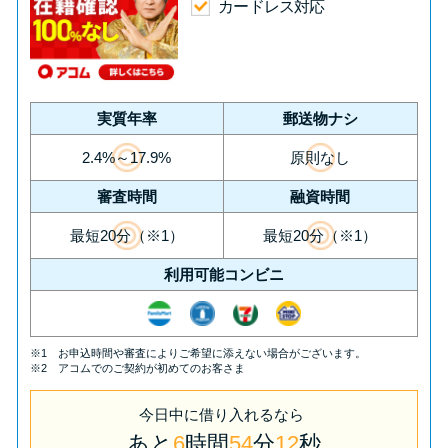
今月の家賃払えない…2ヵ月目に
カードレス対応
は解決しないと危険な理由と対
処法3つ
家賃払えないが強制退去は避け
実質年率
郵送物ナシ
たい…市役所に相談より賢い方
2.4%～17.9%
原則なし
法2選
審査時間
融資時間
街金とは？絶対審査通る？借金
最短20分（※1）
最短20分（※1）
に悩む人へ街金をおすすめしな
利用可能コンビニ
い理由
質屋でお金を借りるには？年利
※1 お申込時間や審査によりご希望に添えない場合がございます。
※2 アコムでのご契約が初めてのお客さま
やシステムをカードローンと比
較
今日中
に
借り入れるなら
あと
6
時間
54
分
11
秒