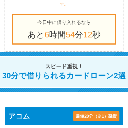
す。
今日中に借り入れるなら
あと
6
時間
54
分
11
秒
スピード重視！
30分で借りられるカードローン2選
アコム
最短20分（※1）融資