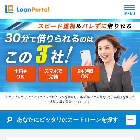
トップページ
おすすめコンテンツ
総合人気ランキング
とにかくすぐ借りたい方向け
※当サイトではアフィリエイトプログラムを利用し、事業者(アコム様など)から委託を受け広
告収益を得て運営しております。
バレずに借りたい方向け
あなたにピッタリのカードローンを探す
審査が不安な方向け