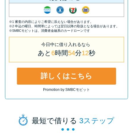
※1 審査の内容によりご希望に添えない場合があります。
※2 申込の曜日、時間帯によっては翌日以降の取扱となる場合があります。
※SMBCモビットは、消費者金融系のカードローンです
今日中
に
借り入れるなら
あと
6
時間
54
分
11
秒
詳しくはこちら
Promotion by SMBCモビット
最短で借りる
3ステップ