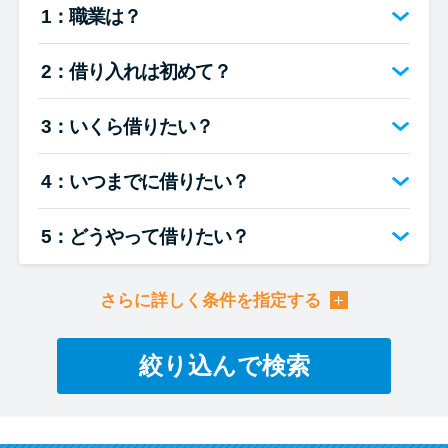
便利なコンテンツ
1：職業は？
カードローン診断
2：借り入れは初めて？
カードローンQ&A
3：いくら借りたい？
4：いつまでに借りたい？
特集ページ
リボ払いをそのまま払いきると
5：どうやって借りたい？
損！
さらに詳しく条件を指定する
カードローンの見直しで40万円
得した話
絞り込んで検索
最速！最短40分で借りられるカ
ードローン