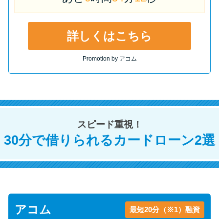
未成年でもお金を借りられる？
学生がお金を借りる方法があ
る？
詳しくはこちら
Promotion by アコム
学生がお金を借りる方法は？親
へのバレにくさや将来への影響
を解説
ソフト闇金とは？悪質な手口に
スピード重視！
は要注意！
30分で借りられるカードローン2選
090金融（闇金）からお金を借り
てはいけない理由と借りた場合
の対処法
アコム
最短20分（※1）融資