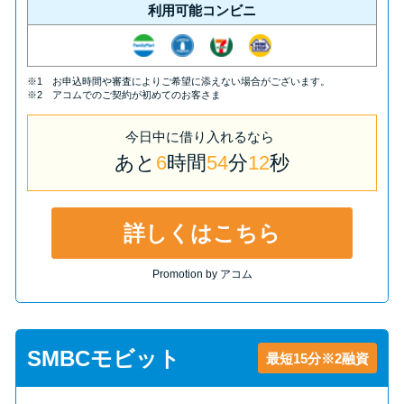
利用可能コンビニ
※1 お申込時間や審査によりご希望に添えない場合がございます。
※2 アコムでのご契約が初めてのお客さま
今日中
に
借り入れるなら
あと
6
時間
54
分
11
秒
詳しくはこちら
Promotion by アコム
SMBCモビット
最短15分※2融資