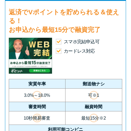
返済で
Vポイント
を貯められる＆使え
る！
お申込から
最短15分
で融資完了
スマホ完結申込可
カードレス対応
実質年率
郵送物ナシ
3.0%～18.0%
可※1
審査時間
融資時間
10秒簡易審査
最短15分※2
利用可能コンビニ