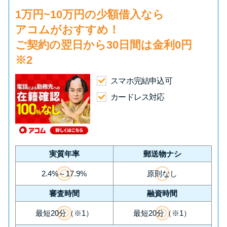
1万円~10万円の少額借入
なら
アコムがおすすめ！
ご契約の翌日から30日間は
金利0円
※2
スマホ完結申込可
カードレス対応
実質年率
郵送物ナシ
2.4%～17.9%
原則なし
審査時間
融資時間
最短20分（※1）
最短20分（※1）