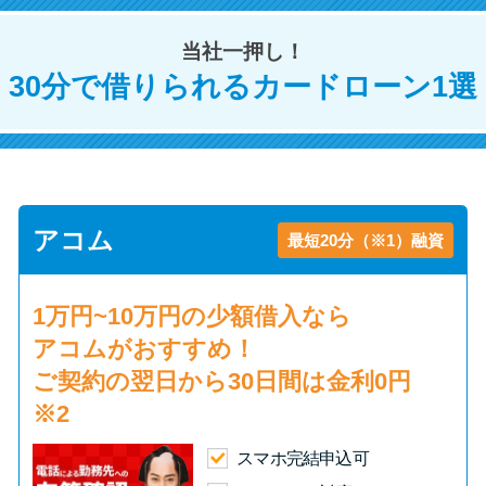
当社一押し！
特集ページ一覧
30分で借りられるカードローン1選
種類や特徴で探す
銀行カードローンを選ぶべき4つ
の理由
アコム
最短20分（※1）融資
無利息期間を利用して利息0円で
お金を借りる3つのポイント
1万円~10万円の少額借入
なら
アコムがおすすめ！
種類・特徴別一覧
ご契約の翌日から30日間は
金利0円
※2
その他コラム
スマホ完結申込可