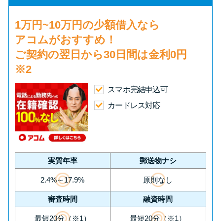
申し込みブラックとは?判断の目
安や審査に通らない理由
1万円~10万円の少額借入
なら
アコムがおすすめ！
ブラックでもお金を借りるに
ご契約の翌日から30日間は
金利0円
は？3つの判断基準と工面法
※2
アコムはブラックでも審査に通
スマホ完結申込可
る？ 自分がブラックか確かめる
カードレス対応
方法
アコムとレイクどっちがいい
の？ カードローンの選び方を徹
実質年率
郵送物ナシ
底解説！
2.4%～17.9%
原則なし
審査時間
融資時間
プロミスの返済方法を徹底解
説！ もっとも便利でお得な返済
最短20分（※1）
最短20分（※1）