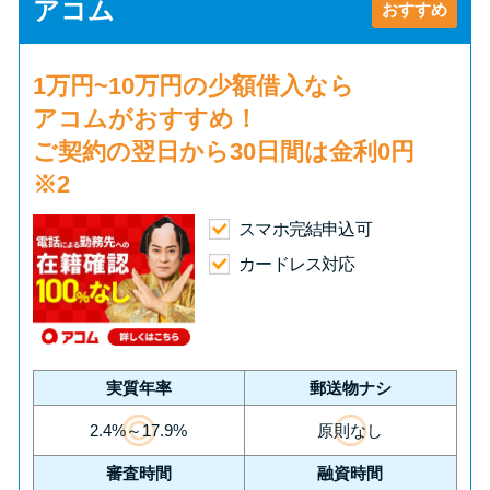
申し込みブラックとは?判断の目
アコム
おすすめ
安や審査に通らない理由
1万円~10万円の少額借入
なら
ブラックでもお金を借りるに
アコムがおすすめ！
は？3つの判断基準と工面法
ご契約の翌日から30日間は
金利0円
※2
アコムはブラックでも審査に通
る？ 自分がブラックか確かめる
スマホ完結申込可
方法
カードレス対応
アコムとレイクどっちがいい
の？ カードローンの選び方を徹
底解説！
実質年率
郵送物ナシ
2.4%～17.9%
原則なし
プロミスの返済方法を徹底解
審査時間
融資時間
説！ もっとも便利でお得な返済