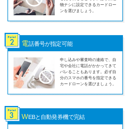
今月の家賃払えない…2ヵ月目に
物ナシに設定できるカードロー
は解決しないと危険な理由と対
ンを選びましょう。
処法3つ
家賃払えないが強制退去は避け
たい…市役所に相談より賢い方
電
話番号が
指定可能
法2選
申し込みや審査時の連絡で、自
宅や会社に電話がかかってきて
街金とは？絶対審査通る？借金
バレることもあります。必ず自
に悩む人へ街金をおすすめしな
分のスマホの番号を指定できる
い理由
カードローンを選びましょう。
質屋でお金を借りるには？年利
やシステムをカードローンと比
較
W
EBと自動
発券機で完結