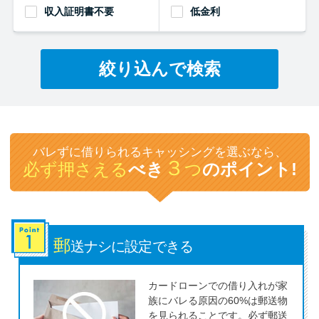
収入証明書不要
低金利
特集ページ一覧
絞り込んで検索
種類や特徴で探す
銀行カードローンを選ぶべき4つ
の理由
バレずに借りられるキャッシングを選ぶなら、
３
必ず押さえる
べき
つ
のポイント!
無利息期間を利用して利息0円で
お金を借りる3つのポイント
郵
種類・特徴別一覧
送ナシに
設定できる
その他コラム
カードローンでの借り入れが家
族にバレる原因の60%は郵送物
を見られることです。必ず郵送