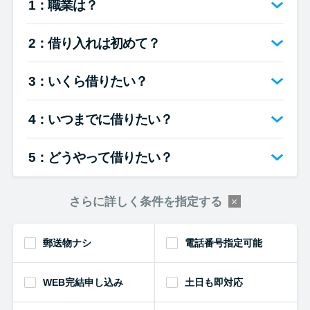
1：職業は？
便利なコンテンツ
2：借り入れは初めて？
カードローン診断
3：いくら借りたい？
カードローンQ&A
4：いつまでに借りたい？
特集ページ
5：どうやって借りたい？
リボ払いをそのまま払いきると
損！
さらに詳しく条件を指定する
カードローンの見直しで40万円
得した話
郵送物ナシ
電話番号指定可能
WEB完結申し込み
土日も即対応
最速！最短40分で借りられるカ
ードローン