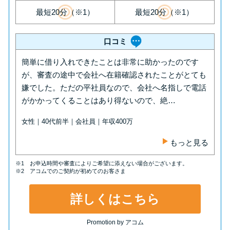
方法はどれ？
最短20分（※1）
最短20分（※1）
年収が低い＆他社借入があると
口コミ
落ちる？バンクイックの口コミ
簡単に借り入れできたことは非常に助かったのです
を分析
が、審査の途中で会社へ在籍確認されたことがとても
嫌でした。ただの平社員なので、会社へ名指しで電話
みずほ銀行カードローンの問い
がかかってくることはあり得ないので、絶…
合わせ先とシーン別の問い合わ
女性｜40代前半｜会社員｜年収400万
せ方法
もっと見る
※1 お申込時間や審査によりご希望に添えない場合がございます。
※2 アコムでのご契約が初めてのお客さま
詳しくはこちら
Promotion by アコム