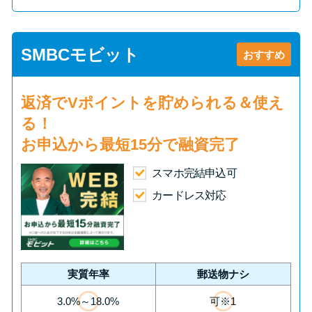
SMBCモビット
おすすめ
返済で
Vポイント
を貯められる＆使え
る！
お申込から
最短15分
で融資完了
スマホ完結申込可
カードレス対応
実質年率
郵送物ナシ
3.0%～18.0%
可※1