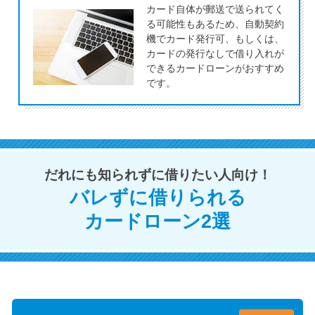
カード自体が郵送で送られてく
未成年でもお金を借りられる？
る可能性もあるため、自動契約
学生がお金を借りる方法があ
機でカード発行可、もしくは、
る？
カードの発行なしで借り入れが
できるカードローンがおすすめ
です。
学生がお金を借りる方法は？親
へのバレにくさや将来への影響
を解説
ソフト闇金とは？悪質な手口に
だれにも知られずに借りたい人向け！
は要注意！
バレずに借りられる
カードローン2選
090金融（闇金）からお金を借り
てはいけない理由と借りた場合
の対処法