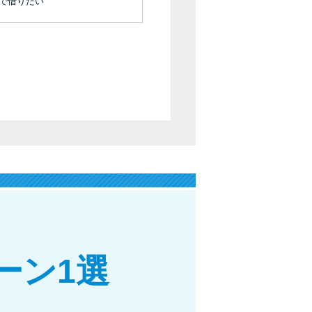
未成年でもお金を借りられる？学生がお金を借
機で借りたい
りる方法がある？
学生がお金を借りる方法は？親へのバレにくさ
や将来への影響を解説
ソフト闇金とは？悪質な手口には要注意！
090金融（闇金）からお金を借りてはいけない
理由と借りた場合の対処法
申し込みブラックとは?判断の目安や審査に通
らない理由
ブラックでもお金を借りるには？3つの判断基
ーン1選
準と工面法
アコムはブラックでも審査に通る？ 自分がブ