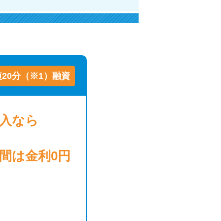
ラックか確かめる方法
アコムとレイクどっちがいいの？ カードロー
ンの選び方を徹底解説！
プロミスの返済方法を徹底解説！ もっとも便
20分（※1）融資
利でお得な返済方法はどれ？
年収が低い＆他社借入があると落ちる？バンク
借入
なら
イックの口コミを分析
みずほ銀行カードローンの問い合わせ先とシー
日間は
金利0円
ン別の問い合わせ方法