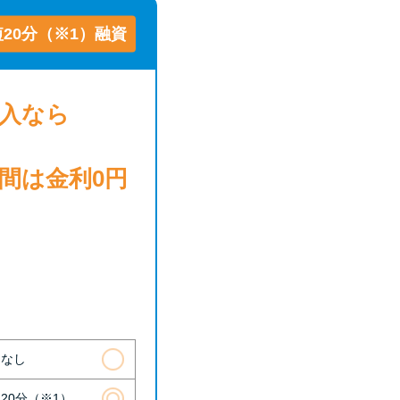
20分（※1）融資
借入
なら
日間は
金利0円
則なし
20分（※1）