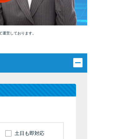
カードローンQ&A
特集ページ
て運営しております。
リボ払いをそのまま払いきると損！
カードローンの見直しで40万円得した話
最速！最短40分で借りられるカードローン
特集ページ一覧
種類や特徴で探す
銀行カードローンを選ぶべき4つの理由
無利息期間を利用して利息0円でお金を借りる3
土日も即対応
つのポイント