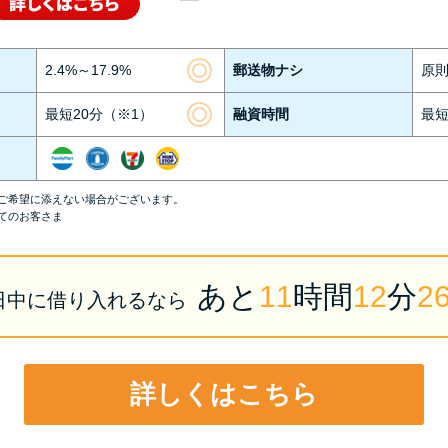
2.4%～17.9%
郵送物ナシ
原
最短20分（※1）
融資時間
最短
ご希望に添えない場合がございます。
てのお客さま
あと
11
時間
12
分
2
日中
に
借り入れるなら
詳しくはこちら