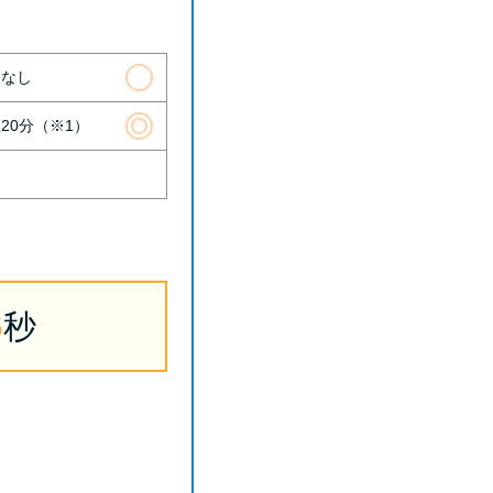
則なし
20分（※1）
5
秒