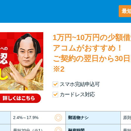
最短
1万円~10万円の少額
アコムがおすすめ！
ご契約の翌日から30
※2
スマホ完結申込可
カードレス対応
2.4%～17.9%
郵送物ナシ
原
最短20分（※1）
融資時間
最短