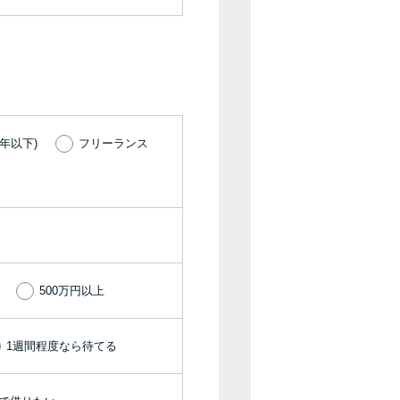
種類・特徴別一覧
その他コラム
今月の家賃払えない…2ヵ月目には解決しない
年以下)
フリーランス
と危険な理由と対処法3つ
家賃払えないが強制退去は避けたい…市役所に
相談より賢い方法2選
街金とは？絶対審査通る？借金に悩む人へ街金
をおすすめしない理由
500万円以上
質屋でお金を借りるには？年利やシステムをカ
1週間程度なら待てる
ードローンと比較