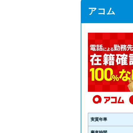
アコム
実質年率
審査時間