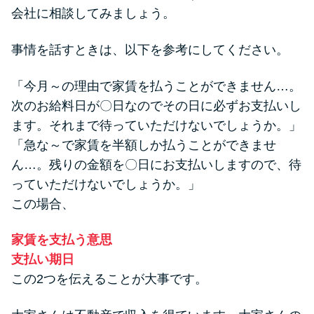
申し込みブラックとは?判断の目
会社に相談してみましょう。
安や審査に通らない理由
事情を話すときは、以下を参考にしてください。
ブラックでもお金を借りるに
は？3つの判断基準と工面法
「今月～の理由で家賃を払うことができません…。
次のお給料日が〇日なのでその日に必ずお支払いし
アコムはブラックでも審査に通
ます。それまで待っていただけないでしょうか。」
る？ 自分がブラックか確かめる
「急な～で家賃を半額しか払うことができませ
方法
ん…。残りの金額を〇日にお支払いしますので、待
っていただけないでしょうか。」
この場合、
アコムとレイクどっちがいい
の？ カードローンの選び方を徹
家賃を支払う意思
底解説！
支払い期日
この2つを伝えることが大事です。
プロミスの返済方法を徹底解
説！ もっとも便利でお得な返済