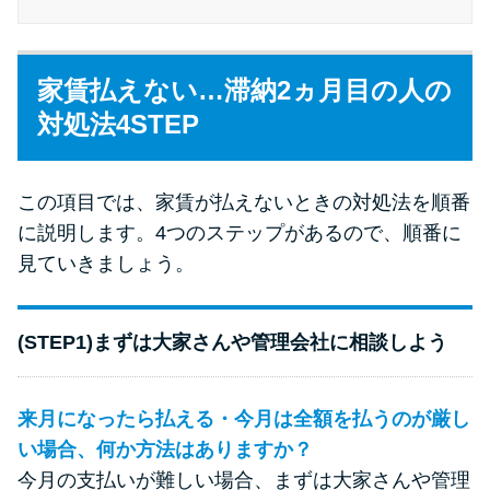
未成年でもお金を借りられる？
学生がお金を借りる方法があ
る？
家賃払えない…滞納2ヵ月目の人の
対処法4STEP
学生がお金を借りる方法は？親
へのバレにくさや将来への影響
を解説
この項目では、家賃が払えないときの対処法を順番
に説明します。4つのステップがあるので、順番に
見ていきましょう。
ソフト闇金とは？悪質な手口に
は要注意！
(STEP1)まずは大家さんや管理会社に相談しよう
090金融（闇金）からお金を借り
てはいけない理由と借りた場合
来月になったら払える・今月は全額を払うのが厳し
の対処法
い場合、何か方法はありますか？
今月の支払いが難しい場合、まずは大家さんや管理