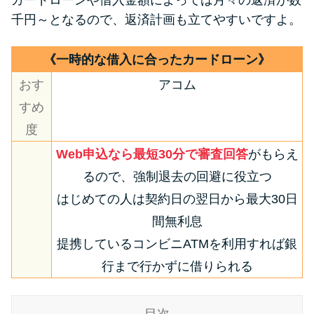
千円～となるので、返済計画も立てやすいですよ。
特集ページ一覧
《一時的な借入に合ったカードローン》
種類や特徴で探す
おす
アコム
すめ
銀行カードローンを選ぶべき4つ
度
の理由
Web申込なら最短30分で審査回答
がもらえ
るので、強制退去の回避に役立つ
無利息期間を利用して利息0円で
お金を借りる3つのポイント
はじめての人は契約日の翌日から最大30日
間無利息
種類・特徴別一覧
提携しているコンビニATMを利用すれば銀
行まで行かずに借りられる
その他コラム
目次