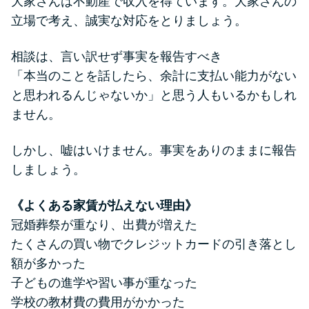
大家さんは不動産で収入を得ています。大家さんの
方法はどれ？
立場で考え、誠実な対応をとりましょう。
年収が低い＆他社借入があると
相談は、言い訳せず事実を報告すべき
落ちる？バンクイックの口コミ
「本当のことを話したら、余計に支払い能力がない
を分析
と思われるんじゃないか」と思う人もいるかもしれ
ません。
みずほ銀行カードローンの問い
合わせ先とシーン別の問い合わ
しかし、嘘はいけません。事実をありのままに報告
せ方法
しましょう。
《よくある家賃が払えない理由》
冠婚葬祭が重なり、出費が増えた
たくさんの買い物でクレジットカードの引き落とし
額が多かった
子どもの進学や習い事が重なった
学校の教材費の費用がかかった