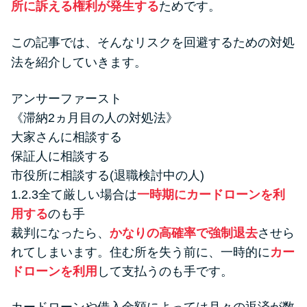
所に訴える権利が発生する
ためです。
便利なコンテンツ
この記事では、そんなリスクを回避するための対処
カードローン診断
法を紹介していきます。
カードローンQ&A
アンサーファースト
《滞納2ヵ月目の人の対処法》
特集ページ
大家さんに相談する
保証人に相談する
リボ払いをそのまま払いきると
市役所に相談する(退職検討中の人)
損！
1.2.3全て厳しい場合は
一時期にカードローンを利
用する
のも手
カードローンの見直しで40万円
裁判になったら、
かなりの高確率で強制退去
させら
得した話
れてしまいます。住む所を失う前に、一時的に
カー
ドローンを利用
して支払うのも手です。
最速！最短40分で借りられるカ
ードローン
カードローンや借入金額によっては月々の返済が数