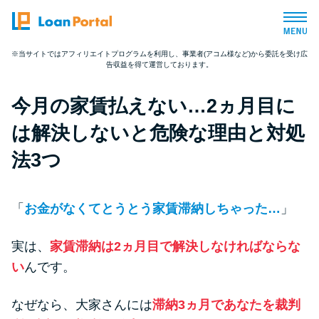
※当サイトではアフィリエイトプログラムを利用し、事業者(アコム様など)から委託を受け広
告収益を得て運営しております。
トップページ
今月の家賃払えない…2ヵ月目に
おすすめコンテンツ
は解決しないと危険な理由と対処
総合人気ランキング
法3つ
とにかくすぐ借りたい方向け
「
お金がなくてとうとう家賃滞納しちゃった…
」
バレずに借りたい方向け
実は、
家賃滞納は2ヵ月目で解決しなければならな
い
んです。
審査が不安な方向け
なぜなら、大家さんには
滞納3ヵ月であなたを裁判