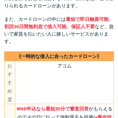
りられるカードローンがあります。
また、カードローンの中には
最短で即日融資可能、
初回30日間無利息で借入可能、保証人不要
など、急
いで家賃を払いたい人に嬉しいサービスがありま
す。
《一時的な借入に合ったカードローン》
お
アコム
す
す
め
度
Web申込なら最短30分で審査回答
がもらえる
のでその日に払って強制退去を回避(
※督促状