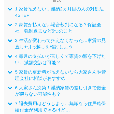
今月の家賃払えない…2ヵ月目に
は解決しないと危険な理由と対
1
家賃払えない…滞納2ヵ月目の人の対処法
処法3つ
4STEP
2
家賃が払えない場合裁判になる？保証会
家賃払えないが強制退去は避け
社・強制退去など5つのこと
たい…市役所に相談より賢い方
3
生活が変わって払えなくなった…家賃の見
法2選
直し+引っ越しを検討しよう
4
毎月の支払いが苦しくて家賃の額を下げた
街金とは？絶対審査通る？借金
い…減額交渉は可能？
に悩む人へ街金をおすすめしな
5
家賃の更新料が払えないなら大家さんや管
い理由
理会社に相談がおすすめ
6
大家さん次第！滞納家賃の差し引きで敷金
質屋でお金を借りるには？年利
が戻らない可能性も？
やシステムをカードローンと比
較
7
退去費用はどうしよう…無職なら住居確保
給付金が利用できるけど…