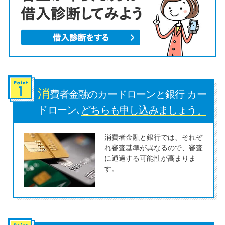
便利なコンテンツ
カードローン診断
カードローンQ&A
特集ページ
消
費者金融のカードローンと銀行 カー
ドローン､
どちらも申し込みましょう。
リボ払いをそのまま払いきると
損！
消費者金融と銀行では、それぞ
れ審査基準が異なるので、審査
に通過する可能性が高まりま
カードローンの見直しで40万円
す。
得した話
最速！最短40分で借りられるカ
ードローン