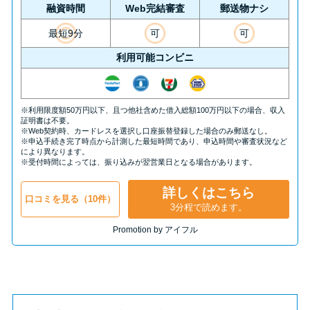
方法はどれ？
融資時間
Web完結審査
郵送物ナシ
最短9分
可
可
年収が低い＆他社借入があると
利用可能コンビニ
落ちる？バンクイックの口コミ
を分析
※利用限度額50万円以下、且つ他社含めた借入総額100万円以下の場合、収入
証明書は不要。
みずほ銀行カードローンの問い
※Web契約時、カードレスを選択し口座振替登録した場合のみ郵送なし。
※申込手続き完了時点から計測した最短時間であり、申込時間や審査状況など
合わせ先とシーン別の問い合わ
により異なります。
※受付時間によっては、振り込みが翌営業日となる場合があります。
せ方法
詳しくはこちら
口コミを見る（10件）
3分程で読めます。
Promotion by アイフル