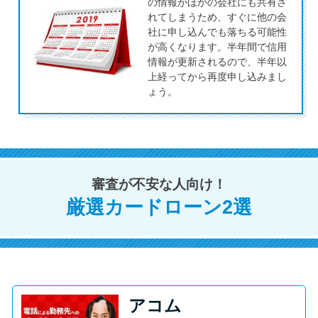
今月の家賃払えない…2ヵ月目に
の情報がほかの会社にも共有さ
れてしまうため、すぐに他の会
は解決しないと危険な理由と対
社に申し込んでも落ちる可能性
処法3つ
が高くなります。半年間で信用
情報が更新されるので、半年以
上経ってから再度申し込みまし
家賃払えないが強制退去は避け
ょう。
たい…市役所に相談より賢い方
法2選
街金とは？絶対審査通る？借金
審査が不安な人向け！
に悩む人へ街金をおすすめしな
い理由
厳選カードローン2選
質屋でお金を借りるには？年利
やシステムをカードローンと比
較
アコム