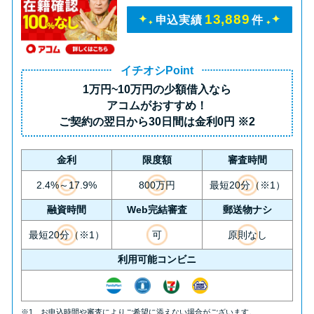
未成年でもお金を借りられる？
13,889
申込実績
件
学生がお金を借りる方法があ
る？
イチオシPoint
1万円~10万円の少額借入
なら
学生がお金を借りる方法は？親
アコムがおすすめ！
へのバレにくさや将来への影響
ご契約の翌日から30日間は
金利0円
※2
を解説
金利
限度額
審査時間
ソフト闇金とは？悪質な手口に
2.4%～17.9%
800万円
最短20分（※1）
は要注意！
融資時間
Web完結審査
郵送物ナシ
090金融（闇金）からお金を借り
最短20分（※1）
可
原則なし
てはいけない理由と借りた場合
利用可能コンビニ
の対処法
※1 お申込時間や審査によりご希望に添えない場合がございます。