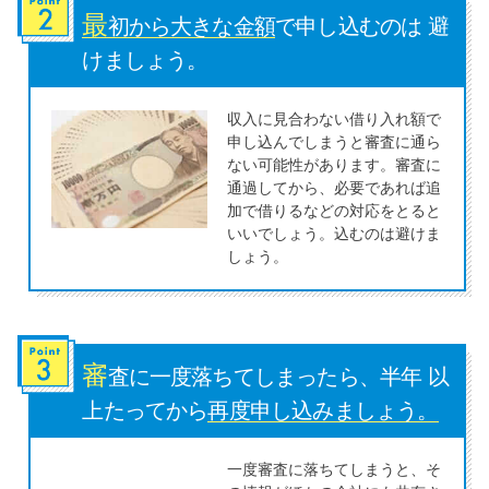
最
初から大きな金額
で申し込むのは 避
特集ページ一覧
けましょう。
収入に見合わない借り入れ額で
種類や特徴で探す
申し込んでしまうと審査に通ら
ない可能性があります。審査に
銀行カードローンを選ぶべき4つ
通過してから、必要であれば追
の理由
加で借りるなどの対応をとると
いいでしょう。込むのは避けま
しょう。
無利息期間を利用して利息0円で
お金を借りる3つのポイント
審
種類・特徴別一覧
査に一度落ちてしまったら、半年 以
上たってから
再度申し込みましょう。
その他コラム
一度審査に落ちてしまうと、そ