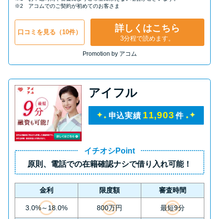
申し込みブラックとは?判断の目
※2 アコムでのご契約が初めてのお客さま
安や審査に通らない理由
詳しくはこちら
口コミを見る（10件）
3分程で読めます。
ブラックでもお金を借りるに
Promotion by アコム
は？3つの判断基準と工面法
アコムはブラックでも審査に通
アイフル
る？ 自分がブラックか確かめる
方法
11,903
申込実績
件
アコムとレイクどっちがいい
イチオシPoint
の？ カードローンの選び方を徹
原則、
電話での在籍確認ナシ
で借り入れ可能！
底解説！
金利
限度額
審査時間
プロミスの返済方法を徹底解
3.0%～18.0%
800万円
最短9分
説！ もっとも便利でお得な返済