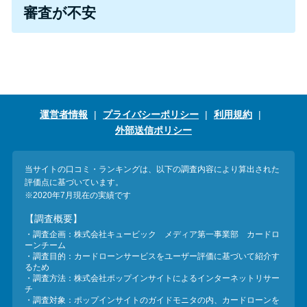
今月の家賃払えない…2ヵ月目に
審査が不安
は解決しないと危険な理由と対
処法3つ
家賃払えないが強制退去は避け
たい…市役所に相談より賢い方
運営者情報
プライバシーポリシー
利用規約
法2選
外部送信ポリシー
街金とは？絶対審査通る？借金
当サイトの口コミ・ランキングは、以下の調査内容により算出された
に悩む人へ街金をおすすめしな
評価点に基づいています。
い理由
※2020年7月現在の実績です
【調査概要】
・調査企画：株式会社キュービック メディア第一事業部 カードロ
質屋でお金を借りるには？年利
ーンチーム
やシステムをカードローンと比
・調査目的：カードローンサービスをユーザー評価に基づいて紹介す
るため
較
・調査方法：株式会社ポップインサイトによるインターネットリサー
チ
・調査対象：ポップインサイトのガイドモニタの内、カードローンを