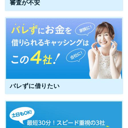
審査が不安
便利なコンテンツ
カードローン診断
カードローンQ&A
特集ページ
リボ払いをそのまま払いきると
損！
バレずに借りたい
カードローンの見直しで40万円
得した話
最速！最短40分で借りられるカ
ードローン