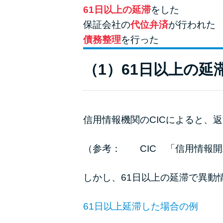
61日以上の延滞
をした
保証会社の
代位弁済
が行われた
債務整理
を行った
（1）61日以上の延
信用情報機関のCICによると、
（参考：
CIC 「信用情報
しかし、61日以上の延滞で異動
61日以上延滞した場合の例