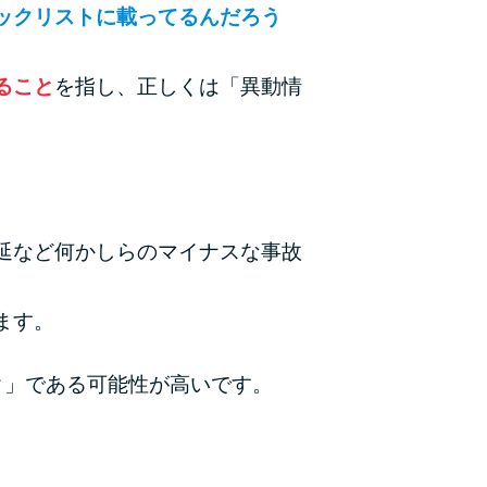
ックリストに載ってるんだろう
ラックか確かめる方法
アコムとレイクどっちがいいの？ カードロー
ること
を指し、正しくは「異動情
ンの選び方を徹底解説！
プロミスの返済方法を徹底解説！ もっとも便
利でお得な返済方法はどれ？
年収が低い＆他社借入があると落ちる？バンク
延など何かしらのマイナスな事故
イックの口コミを分析
ます。
みずほ銀行カードローンの問い合わせ先とシー
ン別の問い合わせ方法
ク」である可能性が高いです。