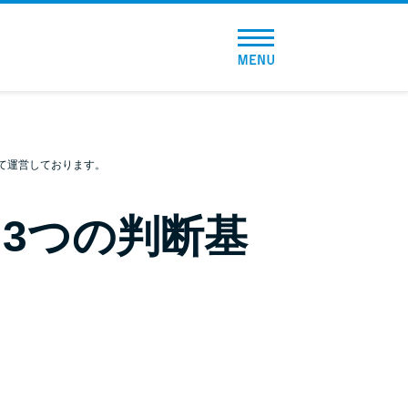
トップページ
おすすめコンテンツ
総合人気ランキング
て運営しております。
とにかくすぐ借りたい方向け
3つの判断基
バレずに借りたい方向け
審査が不安な方向け
便利なコンテンツ
カードローン診断