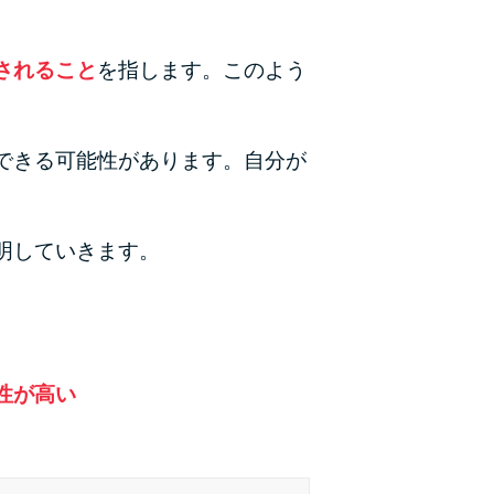
カードローンQ&A
されること
を指します。このよう
特集ページ
リボ払いをそのまま払いきると損！
できる可能性があります。自分が
カードローンの見直しで40万円得した話
最速！最短40分で借りられるカードローン
明していきます。
特集ページ一覧
種類や特徴で探す
性が高い
銀行カードローンを選ぶべき4つの理由
無利息期間を利用して利息0円でお金を借りる3
つのポイント