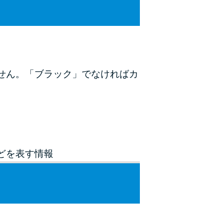
未成年でもお金を借りられる？学生がお金を借
りる方法がある？
学生がお金を借りる方法は？親へのバレにくさ
や将来への影響を解説
せん。「ブラック」でなければカ
ソフト闇金とは？悪質な手口には要注意！
090金融（闇金）からお金を借りてはいけない
理由と借りた場合の対処法
申し込みブラックとは?判断の目安や審査に通
どを表す情報
らない理由
ブラックでもお金を借りるには？3つの判断基
準と工面法
アコムはブラックでも審査に通る？ 自分がブ