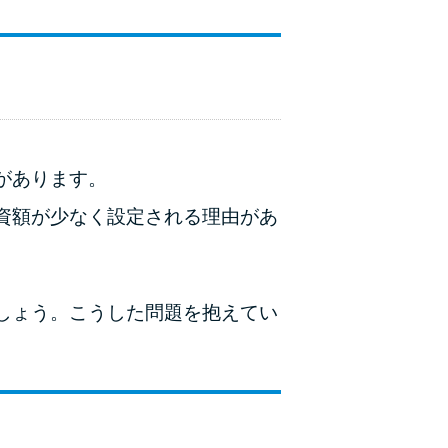
ラックか確かめる方法
アコムとレイクどっちがいいの？ カードロー
ンの選び方を徹底解説！
プロミスの返済方法を徹底解説！ もっとも便
利でお得な返済方法はどれ？
があります。
資額が少なく設定される理由があ
年収が低い＆他社借入があると落ちる？バンク
イックの口コミを分析
みずほ銀行カードローンの問い合わせ先とシー
しょう。こうした問題を抱えてい
ン別の問い合わせ方法