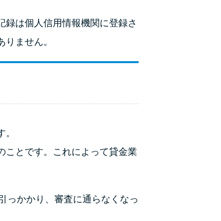
未成年でもお金を借りられる？学生がお金を借
りる方法がある？
記録は個人信用情報機関に登録さ
学生がお金を借りる方法は？親へのバレにくさ
ありません。
や将来への影響を解説
ソフト闇金とは？悪質な手口には要注意！
090金融（闇金）からお金を借りてはいけない
理由と借りた場合の対処法
す。
申し込みブラックとは?判断の目安や審査に通
のことです。これによって貸金業
らない理由
ブラックでもお金を借りるには？3つの判断基
準と工面法
引っかかり、審査に通らなくなっ
アコムはブラックでも審査に通る？ 自分がブ