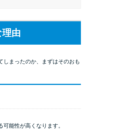
種類・特徴別一覧
その他コラム
な理由
今月の家賃払えない…2ヵ月目には解決しない
と危険な理由と対処法3つ
てしまったのか、まずはそのおも
家賃払えないが強制退去は避けたい…市役所に
相談より賢い方法2選
街金とは？絶対審査通る？借金に悩む人へ街金
をおすすめしない理由
質屋でお金を借りるには？年利やシステムをカ
ードローンと比較
る可能性が高くなります。