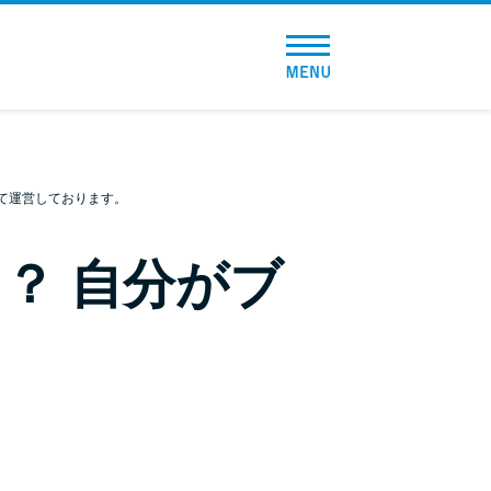
トップページ
おすすめコンテンツ
総合人気ランキング
て運営しております。
とにかくすぐ借りたい方向け
？ 自分がブ
バレずに借りたい方向け
審査が不安な方向け
便利なコンテンツ
カードローン診断