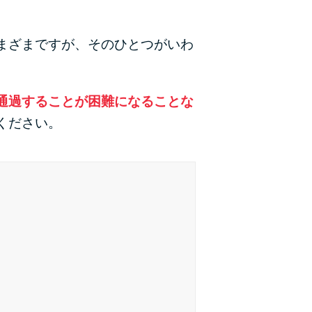
カードローンQ&A
まざまですが、そのひとつがいわ
特集ページ
リボ払いをそのまま払いきると損！
通過することが困難になることな
カードローンの見直しで40万円得した話
ください。
最速！最短40分で借りられるカードローン
特集ページ一覧
種類や特徴で探す
銀行カードローンを選ぶべき4つの理由
無利息期間を利用して利息0円でお金を借りる3
つのポイント