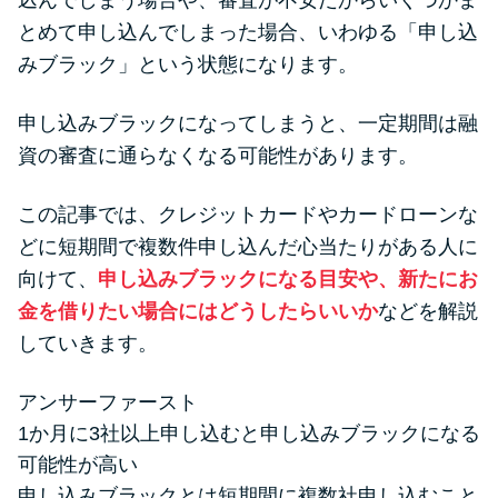
込んでしまう場合や、審査が不安だからいくつかま
便利なコンテンツ
とめて申し込んでしまった場合、いわゆる「申し込
みブラック」という状態になります。
カードローン診断
申し込みブラックになってしまうと、一定期間は融
カードローンQ&A
資の審査に通らなくなる可能性があります。
特集ページ
この記事では、クレジットカードやカードローンな
どに短期間で複数件申し込んだ心当たりがある人に
リボ払いをそのまま払いきると
向けて、
申し込みブラックになる目安や、新たにお
損！
金を借りたい場合にはどうしたらいいか
などを解説
していきます。
カードローンの見直しで40万円
得した話
アンサーファースト
1か月に3社以上申し込むと申し込みブラックになる
最速！最短40分で借りられるカ
可能性が高い
ードローン
申し込みブラックとは短期間に複数社申し込むこと