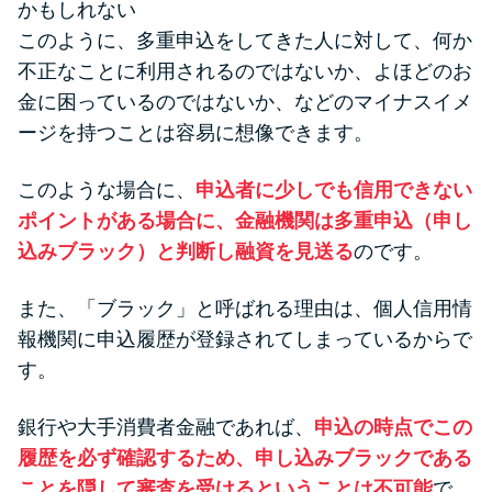
申し込みブラックとは?判断の目
かもしれない
安や審査に通らない理由
このように、多重申込をしてきた人に対して、何か
不正なことに利用されるのではないか、よほどのお
ブラックでもお金を借りるに
金に困っているのではないか、などのマイナスイメ
は？3つの判断基準と工面法
ージを持つことは容易に想像できます。
このような場合に、
申込者に少しでも信用できない
アコムはブラックでも審査に通
ポイントがある場合に、金融機関は多重申込（申し
る？ 自分がブラックか確かめる
込みブラック）と判断し融資を見送る
のです。
方法
また、「ブラック」と呼ばれる理由は、個人信用情
アコムとレイクどっちがいい
報機関に申込履歴が登録されてしまっているからで
の？ カードローンの選び方を徹
す。
底解説！
銀行や大手消費者金融であれば、
申込の時点でこの
プロミスの返済方法を徹底解
履歴を必ず確認するため、申し込みブラックである
説！ もっとも便利でお得な返済
ことを隠して審査を受けるということは不可能
で