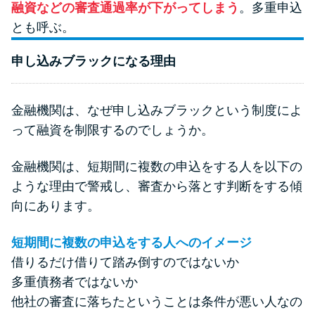
融資などの審査通過率が下がってしまう
。多重申込
未成年でもお金を借りられる？
とも呼ぶ。
学生がお金を借りる方法があ
る？
申し込みブラックになる理由
学生がお金を借りる方法は？親
へのバレにくさや将来への影響
金融機関は、なぜ申し込みブラックという制度によ
を解説
って融資を制限するのでしょうか。
金融機関は、短期間に複数の申込をする人を以下の
ソフト闇金とは？悪質な手口に
ような理由で警戒し、審査から落とす判断をする傾
は要注意！
向にあります。
090金融（闇金）からお金を借り
短期間に複数の申込をする人へのイメージ
てはいけない理由と借りた場合
借りるだけ借りて踏み倒すのではないか
の対処法
多重債務者ではないか
他社の審査に落ちたということは条件が悪い人なの