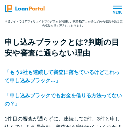
※当サイトではアフィリエイトプログラムを利用し、事業者(アコム様など)から委託を受け広
告収益を得て運営しております。
トップページ
申し込みブラックとは?判断の目
おすすめコンテンツ
安や審査に通らない理由
総合人気ランキング
「もう3社も連続して審査に落ちているけどこれっ
とにかくすぐ借りたい方向け
て申し込みブラック…」
「申し込みブラックでもお金を借りる方法ってない
バレずに借りたい方向け
の？」
審査が不安な方向け
1件目の審査が通らずに、連続して2件、3件と申し