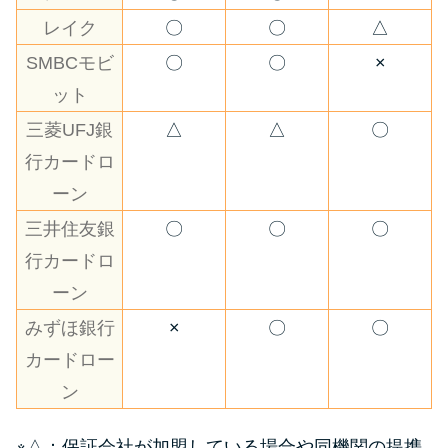
レイク
〇
〇
△
SMBCモビ
〇
〇
×
ット
三菱UFJ銀
△
△
〇
行カードロ
ーン
三井住友銀
〇
〇
〇
行カードロ
ーン
みずほ銀行
×
〇
〇
カードロー
ン
※△：保証会社が加盟している場合や同機関の提携