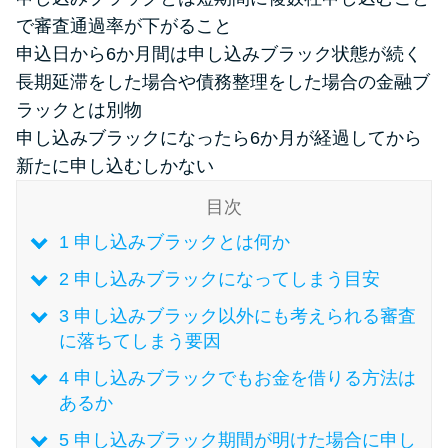
で審査通過率が下がること
申込日から6か月間は申し込みブラック状態が続く
特集ページ一覧
長期延滞をした場合や債務整理をした場合の金融ブ
ラックとは別物
種類や特徴で探す
申し込みブラックになったら6か月が経過してから
銀行カードローンを選ぶべき4つ
新たに申し込むしかない
の理由
目次
1
申し込みブラックとは何か
無利息期間を利用して利息0円で
お金を借りる3つのポイント
2
申し込みブラックになってしまう目安
3
申し込みブラック以外にも考えられる審査
に落ちてしまう要因
種類・特徴別一覧
4
申し込みブラックでもお金を借りる方法は
その他コラム
あるか
5
申し込みブラック期間が明けた場合に申し