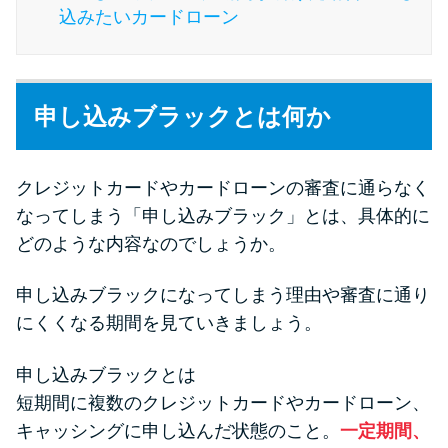
今月の家賃払えない…2ヵ月目に
込みたいカードローン
は解決しないと危険な理由と対
処法3つ
申し込みブラックとは何か
家賃払えないが強制退去は避け
たい…市役所に相談より賢い方
法2選
クレジットカードやカードローンの審査に通らなく
なってしまう「申し込みブラック」とは、具体的に
街金とは？絶対審査通る？借金
どのような内容なのでしょうか。
に悩む人へ街金をおすすめしな
い理由
申し込みブラックになってしまう理由や審査に通り
にくくなる期間を見ていきましょう。
質屋でお金を借りるには？年利
やシステムをカードローンと比
申し込みブラックとは
較
短期間に複数のクレジットカードやカードローン、
キャッシングに申し込んだ状態のこと。
一定期間、