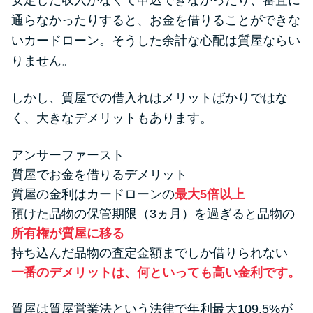
安定した収入がなくて申込できなかったり、審査に
便利なコンテンツ
通らなかったりすると、お金を借りることができな
いカードローン。そうした余計な心配は質屋ならい
カードローン診断
りません。
カードローンQ&A
しかし、質屋での借入れはメリットばかりではな
く、大きなデメリットもあります。
特集ページ
アンサーファースト
リボ払いをそのまま払いきると
質屋でお金を借りるデメリット
損！
質屋の金利はカードローンの
最大5倍以上
預けた品物の保管期限（3ヵ月）を過ぎると品物の
カードローンの見直しで40万円
所有権が質屋に移る
得した話
持ち込んだ品物の査定金額までしか借りられない
一番のデメリットは、何といっても高い金利です。
最速！最短40分で借りられるカ
ードローン
質屋は質屋営業法という法律で年利最大109.5%が