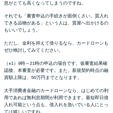
今月の家賃払えない…2ヵ月目に
息がとても高くなってしまうのですね。
は解決しないと危険な理由と対
処法3つ
それでも「審査申込の手続きが面倒くさい。質入れ
できる品物がある」という人は、質屋へ出かけるの
家賃払えないが強制退去は避け
もいいでしょう。
たい…市役所に相談より賢い方
法2選
ただし、金利を抑えて借りるなら、カードローンも
ぜひ検討してみてください。
街金とは？絶対審査通る？借金
（※1）9時～21時の申込の場合です。仮審査結果確
に悩む人へ街金をおすすめしな
認後、本審査が必要です。また、新規契約時点の融
い理由
資額上限は、50万円までとなります。
質屋でお金を借りるには？年利
大手消費者金融のカードローンなら、はじめての利
やシステムをカードローンと比
用であれば無利息期間が利用できます。最短即日借
較
入れ可能という点も、借入れを急いでいる人にとっ
ては嬉しいですね。