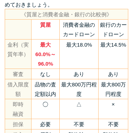
めておきましょう。
《質屋と消費者金融・銀行の比較例》
質屋
消費者金融の
銀行のカー
カードローン
ドローン
金利（実
最大
最大18.0%
最大14.5%
質年率）
60.0%～
96.0%
審査
なし
あり
あり
借入限度
品物の査
最大800万円程
最大800万
額
定額以内
度
円程度
即時
◯
△
×
融資
担保
必要
不要
不要