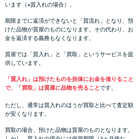
方法はどれ？
います（※質入れの場合）。
期限までに返済ができないと「質流れ」となり、預
年収が低い＆他社借入があると
けた品物が質屋のものになります。その代わり、お
落ちる？バンクイックの口コミ
金を返済する義務もなくなります。
を分析
質屋では「質入れ」と「買取」というサービスを提
みずほ銀行カードローンの問い
供しています。
合わせ先とシーン別の問い合わ
せ方法
「質入れ」は預けたものを担保にお金を借りること
で、「買取」は質屋に品物を売ること
です。
ただし、通常は質入れのほうが買取と比べて査定額
が安くなります。
買取の場合、預けた品物は質屋のものとなります。
しかし、質入れの場合には保管期限（3ヵ月後な