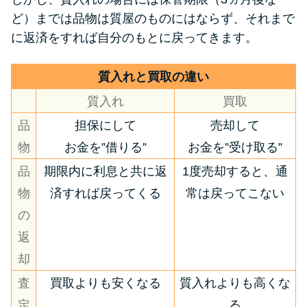
ど）までは品物は質屋のものにはならず、それまで
に返済をすれば自分のもとに戻ってきます。
質入れと買取の違い
質入れ
買取
品
担保にして
売却して
物
お金を”借りる”
お金を”受け取る”
品
期限内に利息と共に返
1度売却すると、通
物
済すれば戻ってくる
常は戻ってこない
の
返
却
査
買取よりも安くなる
質入れよりも高くな
定
る