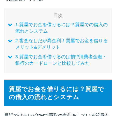
未成年でもお金を借りられる？
学生がお金を借りる方法があ
目次
る？
1
質屋でお金を借りるには？質屋での借入の
流れとシステム
学生がお金を借りる方法は？親
へのバレにくさや将来への影響
2
審査なしだが高金利！質屋でお金を借りる
を解説
メリット&デメリット
3
質屋でお金を借りるのは損!?消費者金融・
銀行のカードローンと比較してみた
ソフト闇金とは？悪質な手口に
は要注意！
090金融（闇金）からお金を借り
質屋でお金を借りるには？質屋で
てはいけない理由と借りた場合
の借入の流れとシステム
の対処法
最近ではテレビCMで買取の宣伝をしている質屋も