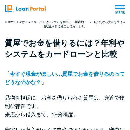
※当サイトではアフィリエイトプログラムを利用し、事業者(アコム様など)から委託を受け広
告収益を得て運営しております。
トップページ
質屋でお金を借りるには？年利や
おすすめコンテンツ
システムをカードローンと比較
総合人気ランキング
「
今すぐ現金がほしい…質屋でお金を借りるのって
とにかくすぐ借りたい方向け
どうなのかな？
」
品物を担保に、お金を借りられる質屋は、身近で便
バレずに借りたい方向け
利な存在です。
来店から借入まで、15分程度。
審査が不安な方向け