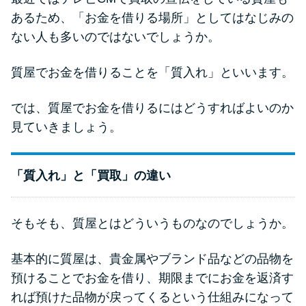
申し込みブラックとは?判断の目
あるため、「お金を借りる場所」としてはなじみの
安や審査に通らない理由
ない人も多いのではないでしょうか。
ブラックでもお金を借りるに
質屋でお金を借りることを「質入れ」といいます。
は？3つの判断基準と工面法
では、質屋でお金を借りるにはどうすればよいのか
アコムはブラックでも審査に通
見ていきましょう。
る？ 自分がブラックか確かめる
方法
「質入れ」と「買取」の違い
アコムとレイクどっちがいい
の？ カードローンの選び方を徹
そもそも、質屋とはどういうものなのでしょうか。
底解説！
基本的に質屋は、貴金属やブランド品などの品物を
預けることでお金を借り、期限までにお金を返済す
プロミスの返済方法を徹底解
説！ もっとも便利でお得な返済
れば預けた品物が戻ってくるという仕組みになって