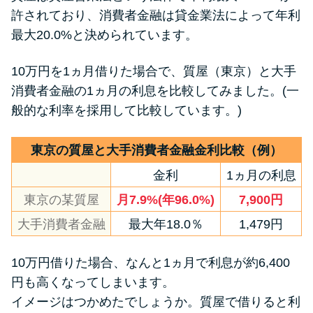
許されており、消費者金融は貸金業法によって年利
最大20.0%と決められています。
特集ページ一覧
10万円を1ヵ月借りた場合で、質屋（東京）と大手
種類や特徴で探す
消費者金融の1ヵ月の利息を比較してみました。(一
般的な利率を採用して比較しています。)
銀行カードローンを選ぶべき4つ
の理由
東京の質屋と大手消費者金融金利比較（例）
金利
1ヵ月の利息
無利息期間を利用して利息0円で
お金を借りる3つのポイント
東京の某質屋
月7.9%(年96.0%)
7,900円
大手消費者金融
最大年18.0％
1,479円
種類・特徴別一覧
10万円借りた場合、なんと1ヵ月で利息が約6,400
その他コラム
円も高くなってしまいます。
イメージはつかめたでしょうか。質屋で借りると利